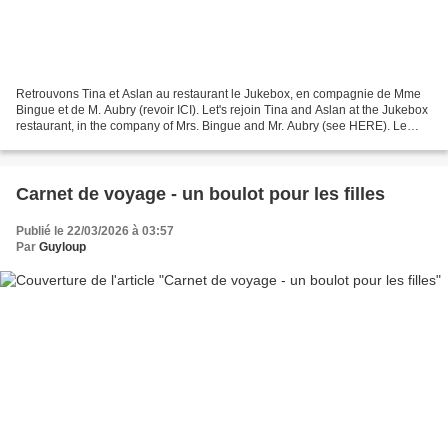
Retrouvons Tina et Aslan au restaurant le Jukebox, en compagnie de Mme
Bingue et de M. Aubry (revoir ICI). Let's rejoin Tina and Aslan at the Jukebox
restaurant, in the company of Mrs. Bingue and Mr. Aubry (see HERE). Le
contact est super bien passé entre...
Carnet de voyage - un boulot pour les filles
Publié le 22/03/2026 à 03:57
Par
Guyloup