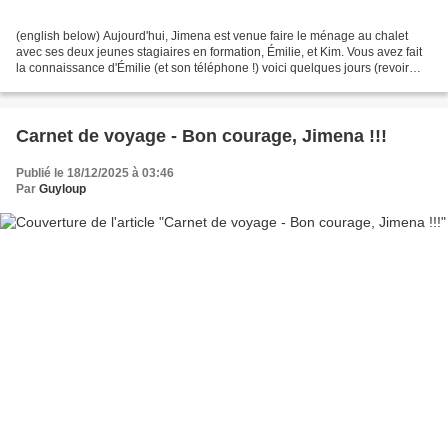
(english below) Aujourd'hui, Jimena est venue faire le ménage au chalet
avec ses deux jeunes stagiaires en formation, Émilie, et Kim. Vous avez fait
la connaissance d'Émilie (et son téléphone !) voici quelques jours (revoir
ICI). Kim est très différente...
Carnet de voyage - Bon courage, Jimena !!!
Publié le 18/12/2025 à 03:46
Par
Guyloup