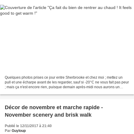
Quelques photos prises ce jour entre Sherbrooke et chez moi ; mettez un
pull et une écharpe avant de les regarder, sauf si -20°C ne vous fait pas peur
; mais ça n'est encore rien, puisque demain après-midi nous aurons un
ressenti de -31° ! Some photos...
Décor de novembre et marche rapide -
November scenery and brisk walk
Publié le 12/11/2017 à 21:40
Par
Guyloup