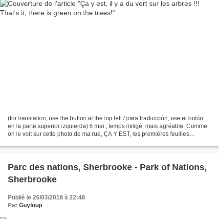
(for translation, use the button at the top left / para traducción, use el botón
en la parte superior izquierda) 6 mai ; temps mitigé, mais agréable. Comme
on le voit sur cette photo de ma rue, ÇA Y EST, les premières feuilles
commencent à sortir sur...
Parc des nations, Sherbrooke - Park of Nations,
Sherbrooke
Publié le 26/03/2018 à 22:48
Par
Guyloup