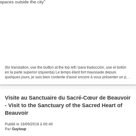
(for translation, use the button at the top left / para traducción, use el botón
en la parte superior izquierda) Le temps étant fort maussade depuis
quelques jours, je suis bien contente d'avoir encore à vous présenter un peu
de stock de photos en retard...
Visite au Sanctuaire du Sacré-Cœur de Beauvoir
- Visit to the Sanctuary of the Sacred Heart of
Beauvoir
Publié le 18/09/2018 à 00:40
Par
Guyloup