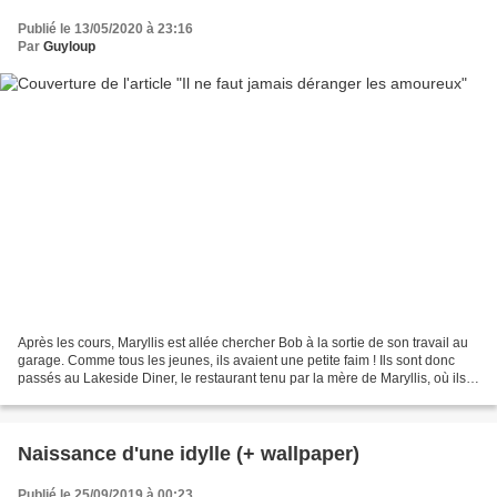
Publié le 13/05/2020 à 23:16
Par
Guyloup
Après les cours, Maryllis est allée chercher Bob à la sortie de son travail au
garage. Comme tous les jeunes, ils avaient une petite faim ! Ils sont donc
passés au Lakeside Diner, le restaurant tenu par la mère de Maryllis, où ils
ont récupéré deux bagels...
Naissance d'une idylle (+ wallpaper)
Publié le 25/09/2019 à 00:23