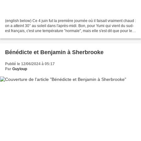
(english below) Ce 4 juin fut la première journée où il faisait vraiment chaud :
on a atteint 30° au soleil dans l'après-midi. Bon, pour Yumi qui vient du sud-
est français, c'est une température "normale", mais elle s'est dit que pour les
québécois, ça...
Bénédicte et Benjamin à Sherbrooke
Publié le 12/06/2024 à 05:17
Par
Guyloup