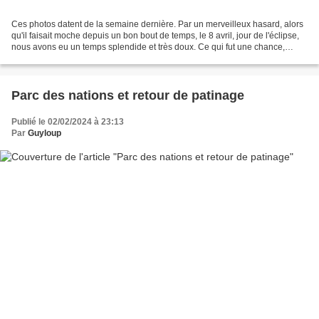
Ces photos datent de la semaine dernière. Par un merveilleux hasard, alors
qu'il faisait moche depuis un bon bout de temps, le 8 avril, jour de l'éclipse,
nous avons eu un temps splendide et très doux. Ce qui fut une chance,
sinon nous n'aurions pas profité...
Parc des nations et retour de patinage
Publié le 02/02/2024 à 23:13
Par
Guyloup