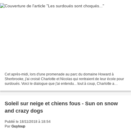
Cet après-midi, lors d'une promenade au parc du domaine Howard à
Sherbrooke, j'ai croisé Charlotte et Nicolas qui rentraient de leur école pour
surdoués. Voici le dialogue que j'ai entendu... tout à coup, Charlotte a
interrompu sa phrase passionnante...
Soleil sur neige et chiens fous - Sun on snow
and crazy dogs
Publié le 18/11/2018 à 18:54
Par
Guyloup