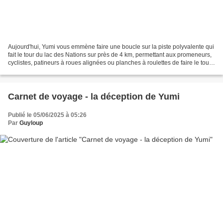
Aujourd'hui, Yumi vous emmène faire une boucle sur la piste polyvalente qui
fait le tour du lac des Nations sur près de 4 km, permettant aux promeneurs,
cyclistes, patineurs à roues alignées ou planches à roulettes de faire le tour
du lac. Le lac des...
Carnet de voyage - la déception de Yumi
Publié le 05/06/2025 à 05:26
Par
Guyloup