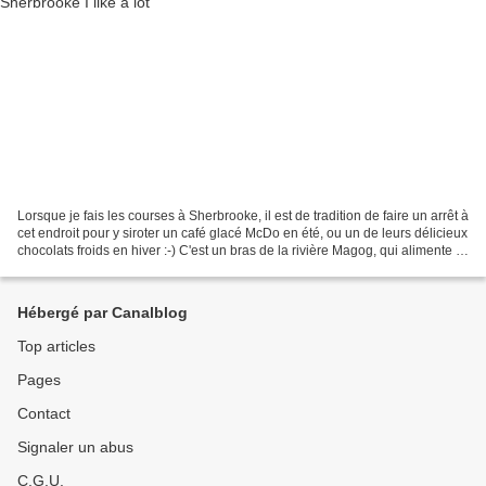
Lorsque je fais les courses à Sherbrooke, il est de tradition de faire un arrêt à
cet endroit pour y siroter un café glacé McDo en été, ou un de leurs délicieux
chocolats froids en hiver :-) C'est un bras de la rivière Magog, qui alimente le
lac Memphrémagog...
Hébergé par Canalblog
Top articles
Pages
Contact
Signaler un abus
C.G.U.