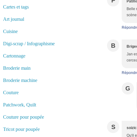
P
Patm
Cartes et tags
Belle 
scène 
Art journal
Répondr
Cuisine
Digi-scrap / Infographisme
B
Brige
Jan es
Cartonnage
cercea
Broderie main
Répondr
Broderie machine
G
Couture
Patchwork, Quilt
Couture pour poupée
S
soizic
Tricot pour poupée
Qu'il 