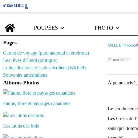
Home
POUPÉES
PHOTO
Pages
MILLE ET 1 PASS
Carnet de voyage (parc national et environs)
31 mai 2024
Les rêves d'Heidi (onirique)
Lutins des bois et Lutins écoliers (Wichtel)
Souvenirs amérindiens
Albums Photos
À peine arrivé,
Faune, flore et paysages canadiens
Le jeu du cerce
Les Grecs de l’A
Les lutins des bois
sans qu'il tombe