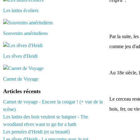
l'esprit
".
Les lutins écoliers
Souvenirs amérindiens
Par la suite, le
comme jeu d'adr
Les rêves d'Heidi
Au 18e siècle, l
Carnet de Voyage
Articles récents
Le cerceau rest
Carnet de voyage - Encore la cougar ! (+ vue de la
bois, fer, ou v
scène)
Les lutins des bois veulent se baigner - The
woodland elves want to go for a bath
Les pensées d'Heidi (et sa beauté)
Les rêves d'Heidi - La rencontre avec le roi