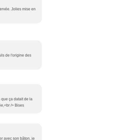
ervée. Jolies mise en
ils de l'origine des
s que ça datait de la
ée,<br /> Bises
er avec son bâton, je