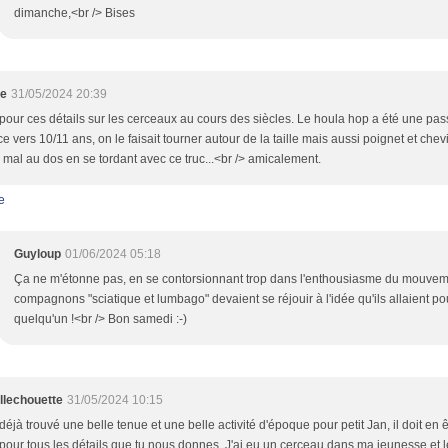
dimanche,<br /> Bises
ne
31/05/2024 20:39
pour ces détails sur les cerceaux au cours des siècles. Le houla hop a été une p
e vers 10/11 ans, on le faisait tourner autour de la taille mais aussi poignet et chevil
al au dos en se tordant avec ce truc...<br /> amicalement.
e
Guyloup
01/06/2024 05:18
Ça ne m'étonne pas, en se contorsionnant trop dans l'enthousiasme du mouveme
compagnons "sciatique et lumbago" devaient se réjouir à l'idée qu'ils allaient po
quelqu'un !<br /> Bon samedi :-)
illechouette
31/05/2024 10:15
déjà trouvé une belle tenue et une belle activité d'époque pour petit Jan, il doit en
pour tous les détails que tu nous donnes. J'ai eu un cerceau dans ma jeunesse et l