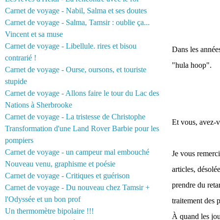
Carnet de voyage - Nabil, Salma et ses doutes
Carnet de voyage - Salma, Tamsir : oublie ça...
Vincent et sa muse
Carnet de voyage - Libellule. rires et bisou
Dans les années 
contrarié !
"hula hoop".
Carnet de voyage - Ourse, oursons, et touriste
stupide
Carnet de voyage - Allons faire le tour du Lac des
Nations à Sherbrooke
Carnet de voyage - La tristesse de Christophe
Et vous, avez-v
Transformation d'une Land Rover Barbie pour les
pompiers
Carnet de voyage - un campeur mal embouché
Je vous remerci
Nouveau venu, graphisme et poésie
articles, désolé
Carnet de voyage - Critiques et guérison
prendre du reta
Carnet de voyage - Du nouveau chez Tamsir +
l'Odyssée et un bon prof
traitement des 
Un thermomètre bipolaire !!!
À quand les jou