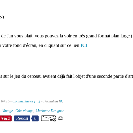
-)
 de Jan vous plaît, vous pouvez la voir en très grand format plan large (
r votre fond d'écran, en cliquant sur ce lien
ICI
s sur le jeu du cerceau avaient déjà fait l'objet d'une seconde partie d'art
à 04:16 -
Commentaires [
…
]
- Permalien [
#
]
,
Vintage
,
Götz vintage
,
Marianne Designer
Repost
0