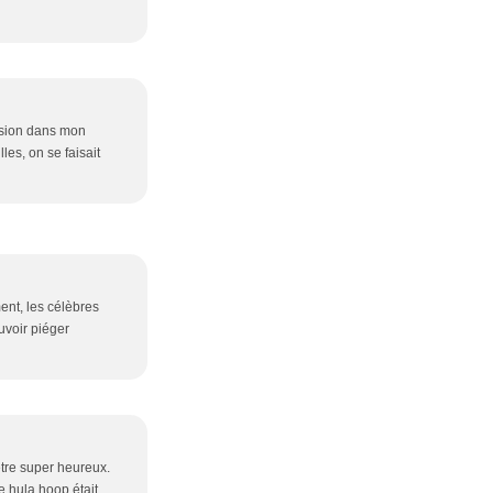
assion dans mon
les, on se faisait
nt, les célèbres
uvoir piéger
 être super heureux.
e hula hoop était