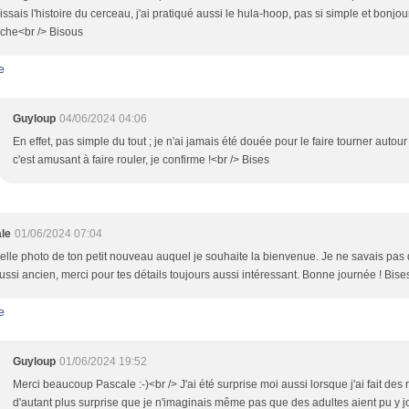
ssais l'histoire du cerceau, j'ai pratiqué aussi le hula-hoop, pas si simple et bonjou
che<br /> Bisous
e
Guyloup
04/06/2024 04:06
En effet, pas simple du tout ; je n'ai jamais été douée pour le faire tourner autou
c'est amusant à faire rouler, je confirme !<br /> Bises
le
01/06/2024 07:04
elle photo de ton petit nouveau auquel je souhaite la bienvenue. Je ne savais pas 
aussi ancien, merci pour tes détails toujours aussi intéressant. Bonne journée ! Bise
e
Guyloup
01/06/2024 19:52
Merci beaucoup Pascale :-)<br /> J'ai été surprise moi aussi lorsque j'ai fait des
d'autant plus surprise que je n'imaginais même pas que des adultes aient pu y j