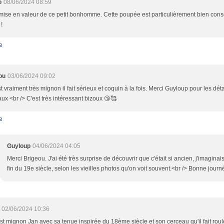
o
08/06/2024 08:59
mise en valeur de ce petit bonhomme. Cette poupée est particulièrement bien cons
!
e
ou
03/06/2024 09:02
t vraiment très mignon il fait sérieux et coquin à la fois. Merci Guyloup pour les déta
ux <br /> C'est très intéressant bizoux 😘🥰
e
Guyloup
04/06/2024 04:05
Merci Brigeou. J'ai été très surprise de découvrir que c'était si ancien, j'imaginai
fin du 19e siècle, selon les vieilles photos qu'on voit souvent.<br /> Bonne journ
02/06/2024 10:36
est mignon Jan avec sa tenue inspirée du 18ème siècle et son cerceau qu'il fait roul