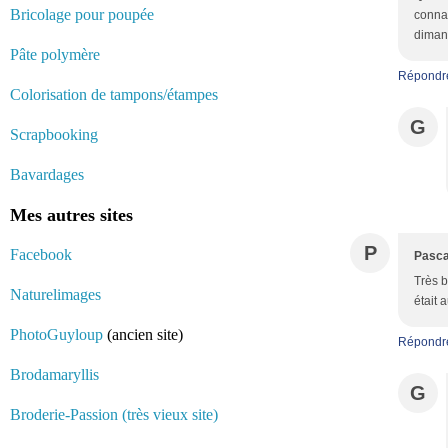
Bricolage pour poupée
connai
diman
Pâte polymère
Répondr
Colorisation de tampons/étampes
G
Scrapbooking
Bavardages
Mes autres sites
P
Facebook
Pasca
Très b
Naturelimages
était 
PhotoGuyloup
(ancien site)
Répondr
Brodamaryllis
G
Broderie-Passion (très vieux site)