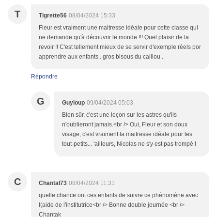
T
Tigrette56
08/04/2024 15:33
Fleur est vraiment une maitresse idéale pour cette classe qui
ne demande qu'à découvrir le monde !!! Quel plaisir de la
revoir !! C'est tellement mieux de se servir d'exemple réels por
apprendre aux enfants . gros bisous du caillou .
Répondre
G
Guyloup
09/04/2024 05:03
Bien sûr, c'est une leçon sur les astres qu'ils
n'oublieront jamais.<br /> Oui, Fleur et son doux
visage, c'est vraiment la maitresse idéale pour les
tout-petits... 'ailleurs, Nicolas ne s'y est pas trompé !
C
Chantal73
08/04/2024 11:31
quelle chance ont ces enfants de suivre ce phénomène avec
l(aide de l'institutrice<br /> Bonne double journée <br />
Chantak