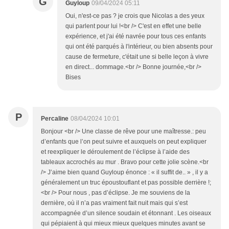
G
Guyloup
09/04/2024 05:11
Oui, n'est-ce pas ? je crois que Nicolas a des yeux
qui parlent pour lui !<br /> C'est en effet une belle
expérience, et j'ai été navrée pour tous ces enfants
qui ont été parqués à l'intérieur, ou bien absents pour
cause de fermeture, c'était une si belle leçon à vivre
en direct... dommage.<br /> Bonne journée,<br />
Bises
P
Percaline
08/04/2024 10:01
Bonjour <br /> Une classe de rêve pour une maîtresse.: peu
d’enfants que l’on peut suivre et auxquels on peut expliquer
et reexpliquer le déroulement de l’éclipse à l’aide des
tableaux accrochés au mur . Bravo pour cette jolie scène.<br
/> J’aime bien quand Guyloup énonce : « il suffit de.. » , il y a
généralement un truc époustouflant et pas possible derrière !;
<br /> Pour nous , pas d’éclipse. Je me souviens de la
dernière, où il n’a pas vraiment fait nuit mais qui s’est
accompagnée d’un silence soudain et étonnant . Les oiseaux
qui pépiaient à qui mieux mieux quelques minutes avant se