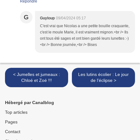
Répondre
G
Guyloup
09/04/2024 05:17
C'est vrai que Nicolas a une petite bouille craquante,
c'est le moule Marie, il est vraiment mignon.<br /> Ils
ont tous été sages et ont bien gardé leurs lunettes :-)
<br /> Bonne journée,<br /> Bises
< Jumelles et jumeaux :
Les lutins écolier : Le jour
Chloé et Zoé !!!
de l'éclipse >
Hébergé par Canalblog
Top articles
Pages
Contact