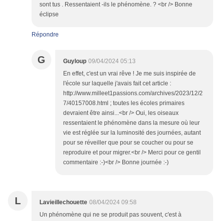
sont tus . Ressentaient -ils le phénomène. ? <br /> Bonne
éclipse
Répondre
G
Guyloup
09/04/2024 05:13
En effet, c'est un vrai rêve ! Je me suis inspirée de
l'école sur laquelle j'avais fait cet article :
http://www.milleet1passions.com/archives/2023/12/2
7/40157008.html ; toutes les écoles primaires
devraient être ainsi...<br /> Oui, les oiseaux
ressentaient le phénomène dans la mesure où leur
vie est réglée sur la luminosité des journées, autant
pour se réveiller que pour se coucher ou pour se
reproduire et pour migrer.<br /> Merci pour ce gentil
commentaire :-)<br /> Bonne journée :-)
L
Lavieillechouette
08/04/2024 09:58
Un phénomène qui ne se produit pas souvent, c'est à