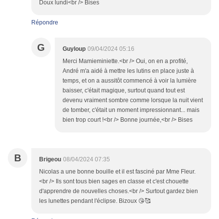
Doux lundi<br /> Bises
Répondre
G
Guyloup
09/04/2024 05:16
Merci Mamieminiette.<br /> Oui, on en a profité,
André m'a aidé à mettre les lutins en place juste à
temps, et on a aussitôt commencé à voir la lumière
baisser, c'était magique, surtout quand tout est
devenu vraiment sombre comme lorsque la nuit vient
de tomber, c'était un moment impressionnant... mais
bien trop court !<br /> Bonne journée,<br /> Bises
B
Brigeou
08/04/2024 07:35
Nicolas a une bonne bouille et il est fasciné par Mme Fleur.
<br /> Ils sont tous bien sages en classe et c'est chouette
d'apprendre de nouvelles choses.<br /> Surtout gardez bien
les lunettes pendant l'éclipse. Bizoux 😘🥰