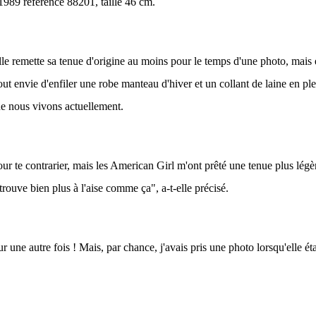
1989 référence 88201, taille 46 cm.
lle remette sa tenue d'origine au moins pour le temps d'une photo, mais e
tout envie d'enfiler une robe manteau d'hiver et un collant de laine en p
e nous vivons actuellement.
ur te contrarier, mais les American Girl m'ont prêté une tenue plus légèr
e trouve bien plus à l'aise comme ça", a-t-elle précisé.
 une autre fois ! Mais, par chance, j'avais pris une photo lorsqu'elle éta