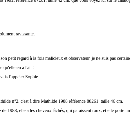
a 1992, référence 87261, taille 42 cm, que vous voyez ici sur le catal
solument ravissante.
son petit regard à la fois malicieux et observateur, je ne suis pas certain
e qu'elle en a l'air !
 vais l'appeler Sophie.
hilde n°2, c'est à dire Mathilde 1988 référence 88261, taille 46 cm.
 de 1988, elle a les cheveux lâchés, qui paraissent roux, et elle porte u