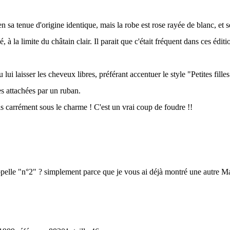
n sa tenue d'origine identique, mais la robe est rose rayée de blanc, et 
, à la limite du châtain clair. Il parait que c'était fréquent dans ces éditi
.
u lui laisser les cheveux libres, préférant accentuer le style "Petites fill
es attachées par un ruban.
e suis carrément sous le charme ! C'est un vrai coup de foudre !!
ppelle "n°2" ? simplement parce que je vous ai déjà montré une autre Ma