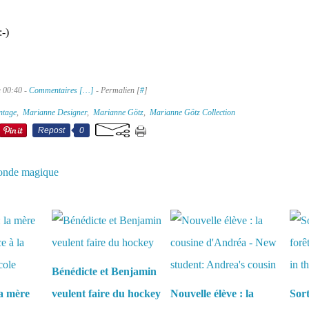
-)
à 00:40 -
Commentaires [
…
]
- Permalien [
#
]
ntage
,
Marianne Designer
,
Marianne Götz
,
Marianne Götz Collection
Repost
0
onde magique
aussi :
Bénédicte et Benjamin
la mère
veulent faire du hockey
Nouvelle élève : la
Sort