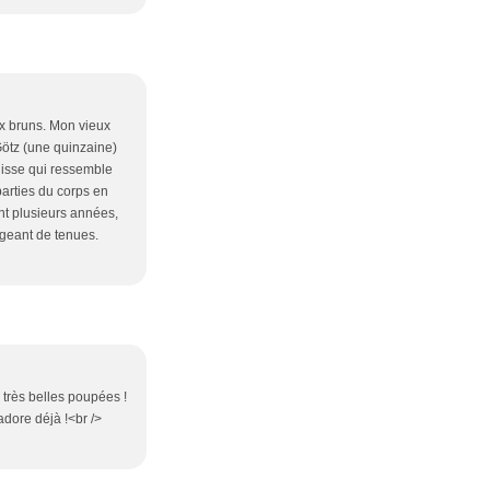
ux bruns. Mon vieux
Götz (une quinzaine)
cuisse qui ressemble
arties du corps en
t plusieurs années,
ngeant de tenues.
e très belles poupées !
dore déjà !<br />