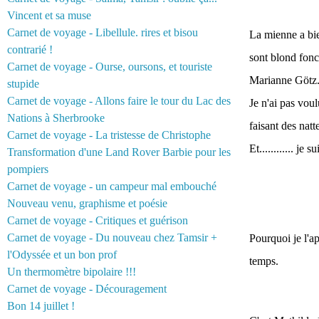
Vincent et sa muse
Carnet de voyage - Libellule. rires et bisou
La mienne a bie
contrarié !
sont blond foncé
Carnet de voyage - Ourse, oursons, et touriste
Marianne Götz
stupide
Carnet de voyage - Allons faire le tour du Lac des
Je n'ai pas voul
Nations à Sherbrooke
faisant des natt
Carnet de voyage - La tristesse de Christophe
Et............ j
Transformation d'une Land Rover Barbie pour les
pompiers
Carnet de voyage - un campeur mal embouché
Nouveau venu, graphisme et poésie
Carnet de voyage - Critiques et guérison
Carnet de voyage - Du nouveau chez Tamsir +
Pourquoi je l'a
l'Odyssée et un bon prof
temps.
Un thermomètre bipolaire !!!
Carnet de voyage - Découragement
Bon 14 juillet !