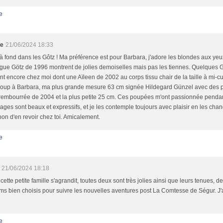
e
ne
21/06/2024 18:33
à fond dans les Gôtz ! Ma préférence est pour Barbara, j'adore les blondes aux ye
gue Götz de 1996 montrent de jolies demoiselles mais pas les tiennes. Quelques 
nt encore chez moi dont une Aïleen de 2002 au corps tissu chair de la taille à mi-
oup à Barbara, ma plus grande mesure 63 cm signée Hildegard Günzel avec des p
rembourrée de 2004 et la plus petite 25 cm. Ces poupées m'ont passionnée pendan
sages sont beaux et expressifs, et je les contemple toujours avec plaisir en les cha
bon d'en revoir chez toi. Amicalement.
e
21/06/2024 18:18
cette petite famille s'agrandit, toutes deux sont très jolies ainsi que leurs tenues, d
s bien choisis pour suivre les nouvelles aventures post La Comtesse de Ségur. J'a
e