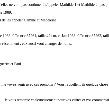
qu'elles ne vont pas continuer à s'appeler Mathilde 1 et Mathilde 2, pas 
de 1989.
si de les appeler Camille et Madeleine.
tje 1988 référence 87261, taille 42 cm, et Jan 1988 référence 87262, tail
és récemment ; eux aussi vont changer de noms.
uerite et Paul.
s me voyez venir avec ces prénoms ? Vous rappellent-ils quelque chose
Je vous remercie chaleureusement pour vos visites et vos commentai