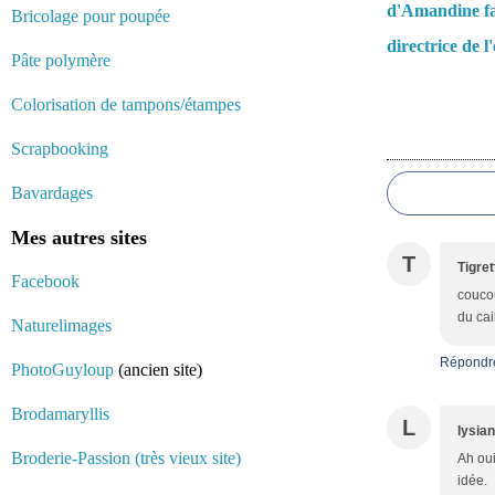
d'Amandine fa
Bricolage pour poupée
directrice de l
Pâte polymère
Colorisation de tampons/étampes
Commentair
Scrapbooking
Bavardages
Mes autres sites
T
Tigre
Facebook
coucou
du cai
Naturelimages
Répondr
PhotoGuyloup
(ancien site)
Brodamaryllis
L
lysia
Broderie-Passion (très vieux site)
Ah oui
idée.