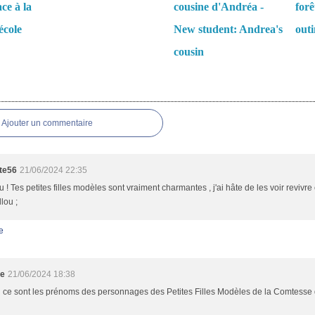
ce à la
cousine d'Andréa -
forê
'école
New student: Andrea's
outi
cousin
es
Ajouter un commentaire
tte56
21/06/2024 22:35
 ! Tes petites filles modèles sont vraiment charmantes , j'ai hâte de les voir revivre 
llou ;
e
ne
21/06/2024 18:38
 ce sont les prénoms des personnages des Petites Filles Modèles de la Comtesse 