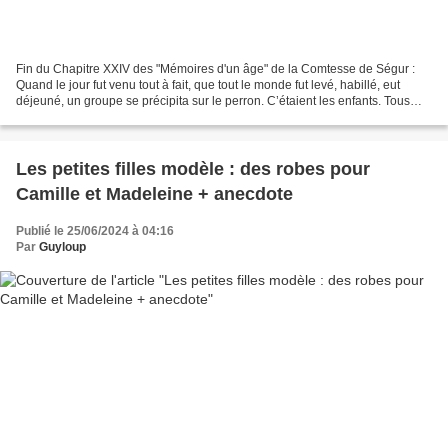
Fin du Chapitre XXIV des "Mémoires d'un âge" de la Comtesse de Ségur :
Quand le jour fut venu tout à fait, que tout le monde fut levé, habillé, eut
déjeuné, un groupe se précipita sur le perron. C’étaient les enfants. Tous
coururent à moi et me caressèrent...
Les petites filles modèle : des robes pour
Camille et Madeleine + anecdote
Publié le 25/06/2024 à 04:16
Par
Guyloup