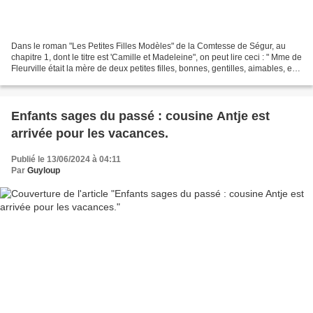
Dans le roman "Les Petites Filles Modèles" de la Comtesse de Ségur, au
chapitre 1, dont le titre est 'Camille et Madeleine", on peut lire ceci : " Mme de
Fleurville était la mère de deux petites filles, bonnes, gentilles, aimables, et
qui avaient l’une...
Enfants sages du passé : cousine Antje est
arrivée pour les vacances.
Publié le 13/06/2024 à 04:11
Par
Guyloup