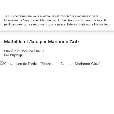
Je suis certaine que vous avez toutes et tous lu "Les vacances" de la
Comtesse de Ségur, avec Marguerite, Sophie, les cousins Léon, Jean et le
petit Jacques, qui se retrouvent tous à passer l'été au château de Fleurville,
chez Camille et Madeleine. Eh...
Mathilde et Jan, par Marianne Götz
Publié le 29/05/2024 à 04:37
Par
Guyloup