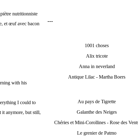
iètre nutritionniste
---
e, et
œuf
avec bacon
1001 choses
Alix tricote
Anna in neverland
Antique Lilac - Martha Boers
rning with his
Au pays de Tigrette
erything I could to
Galanthe des Neiges
it anymore, but still,
Chéries et Mini-Corollines - Rose des Vent
Le grenier de Patmo