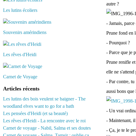
autre ?
Les lutins écoliers
- Jamais, parce 
Souvenirs amérindiens
Prune fond en 
- Pourquoi ?
- Parce que je p
Les rêves d'Heidi
Prune renifle et
elle ne s'attend
Carnet de Voyage
- Par contre, tu
Articles récents
aussi bons que l
Les lutins des bois veulent se baigner - The
woodland elves want to go for a bath
- Un vrai ordin
Les pensées d'Heidi (et sa beauté)
- Maintenant, il 
Les rêves d'Heidi - La rencontre avec le roi
Carnet de voyage - Nabil, Salma et ses doutes
- Ça, je te le p
Carnet de voyage - Salma, Tamsir : oublie ça...