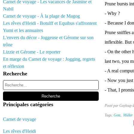
Carnet de voyage - Les vacances de Jasmine et
Prune bursts int
Nabil
- Why ?
Carnet de voyage - À la plage de Magog
- Because I don'
Les rêves d'Heidi - Botulff et Equibus s'affrontent
Yumi et les annuaires
Prune sniffles 
L'envers du décor - Joggeuse et Gérome sur son
inflexible. But 
trône
- On the other 
Lizzie et Gérome - Le reporter
En marge du Carnet de voyage : Jogging, regrets
last two, you mi
et réflexion
- A real comput
Recherche
- Now you just 
- That, I promi
Principales catégories
Posté par Guyloup 
Tags:
Gotz
,
Müller 
Carnet de voyage
Les rêves d'Heidi