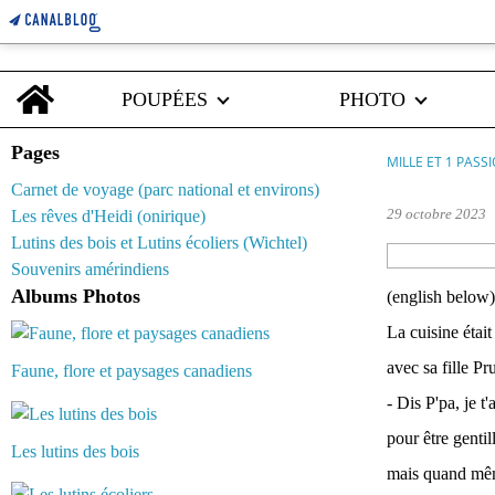
Home
POUPÉES
PHOTO
Pages
MILLE ET 1 PASS
Carnet de voyage (parc national et environs)
29 octobre 2023
Les rêves d'Heidi (onirique)
Lutins des bois et Lutins écoliers (Wichtel)
Souvenirs amérindiens
Albums Photos
(english below)
La cuisine était
avec sa fille Pr
Faune, flore et paysages canadiens
- Dis P'pa, je t
pour être gentil
Les lutins des bois
mais quand même