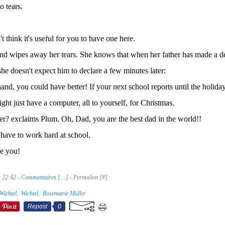
o tears.
t think it's useful for you to have one here.
and wipes away her tears. She knows that when her father has made a de
she doesn't expect him to declare a few minutes later:
hand, you could have better! If your next school reports until the holida
ght just have a computer, all to yourself, for Christmas.
er? exclaims Plum. Oh, Dad, you are the best dad in the world!!
have to work hard at school.
se you!
à 22:42 -
Commentaires [
…
]
- Permalien [
#
]
Wichtel
,
Wichtel
,
Rosemarie Müller
Repost
0