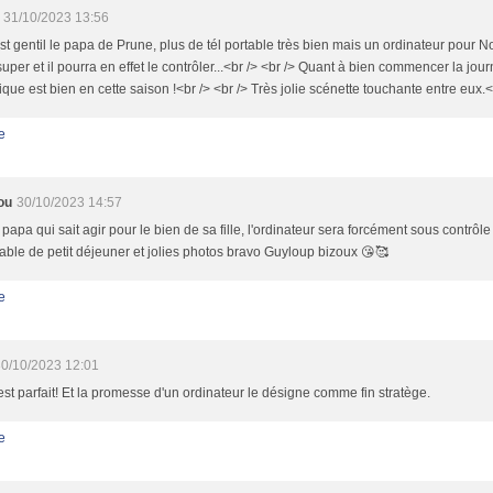
31/10/2023 13:56
est gentil le papa de Prune, plus de tél portable très bien mais un ordinateur pour Noë
super et il pourra en effet le contrôler...<br /> <br /> Quant à bien commencer la journ
fique est bien en cette saison !<br /> <br /> Très jolie scénette touchante entre eux.<
e
ou
30/10/2023 14:57
papa qui sait agir pour le bien de sa fille, l'ordinateur sera forcément sous contrôle
table de petit déjeuner et jolies photos bravo Guyloup bizoux 😘🥰
e
0/10/2023 12:01
est parfait! Et la promesse d'un ordinateur le désigne comme fin stratège.
e