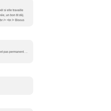
l si elle travaille
ée, un bon tit déj.
br /> <br /> Bisous
 et pas permanent. ...