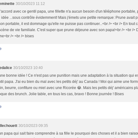
minette
30/10/2023 11:12
'accord avec ce gentil papa, une fillette n'a aucun besoin d'un téléphone portable, p
idée ...sous contrôle évidemment! Mais j'émets une petite remarque: Prune avait pr
on portable, il est dommage qu'elle ne puisse pas continuer...<br /> <br /> En tout 
scène de vie familiale. C'est super que prune déjeune avec son papa!<br /> <br />
e<br /> <br /> bises
e
dalice
30/10/2023 10:40
une bonne idée ! Ce n'est pas une punition mais une adaptation à la situation qui e
til papa. J'ai eu bien du mal avec les petits déj' au Canada ! Moi qui aime une fo
pain, beurre, confiture ou miel avec une Ricorée 😂. Mais les petits déj' américains p
oque des brunch. Jolie table, en tous les cas, bravo ! Bonne journée ! Bises
e
llechouett
30/10/2023 09:35
un papa qui sait faire comprendre à sa fille le pourquoi des choses et il a bien rais