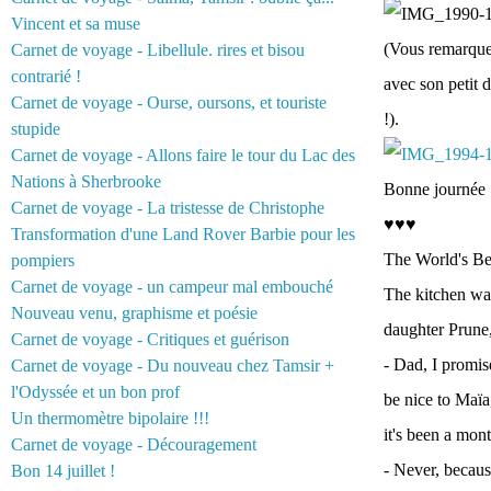
Vincent et sa muse
(Vous remarquer
Carnet de voyage - Libellule. rires et bisou
contrarié !
avec son petit 
Carnet de voyage - Ourse, oursons, et touriste
!).
stupide
Carnet de voyage - Allons faire le tour du Lac des
Nations à Sherbrooke
Bonne journée :
Carnet de voyage - La tristesse de Christophe
♥♥♥
Transformation d'une Land Rover Barbie pour les
The World's Be
pompiers
Carnet de voyage - un campeur mal embouché
The kitchen was
Nouveau venu, graphisme et poésie
daughter Prune,
Carnet de voyage - Critiques et guérison
- Dad, I promis
Carnet de voyage - Du nouveau chez Tamsir +
l'Odyssée et un bon prof
be nice to Maïa
Un thermomètre bipolaire !!!
it's been a mon
Carnet de voyage - Découragement
- Never, becaus
Bon 14 juillet !