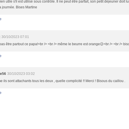
ien utile s'il est utilisé sous contrôle. Il ne peut être parfait, son petit déjeuner doit 
a journée. Bises Martine
e
t
30/10/2023 07:01
as être partout ce papa!<br /> <br /> même le beurre est orange😉<br /> <br /> bis
e
te56
30/10/2023 03:02
ils sont attachants tous les deux , quelle complicité !! Merci ! Bisous du caillou .
e