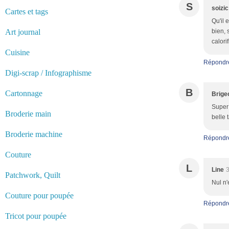
S
soizic
Cartes et tags
Qu'il 
Art journal
bien, 
calori
Cuisine
Répondr
Digi-scrap / Infographisme
B
Cartonnage
Brige
Super 
Broderie main
belle 
Broderie machine
Répondr
Couture
L
Line
3
Patchwork, Quilt
Nul n'
Couture pour poupée
Répondr
Tricot pour poupée