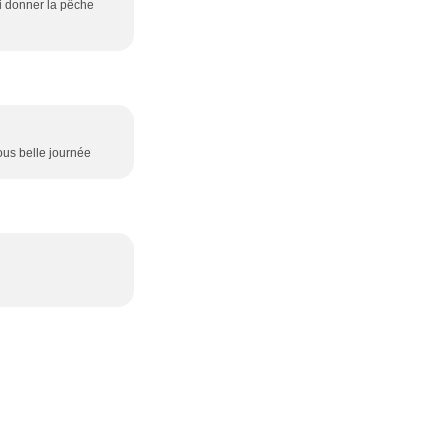
lui donner la pêche
ous belle journée