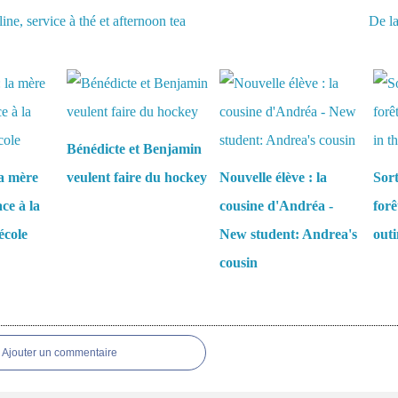
ne, service à thé et afternoon tea
De la
aussi :
Bénédicte et Benjamin
la mère
veulent faire du hockey
Nouvelle élève : la
Sort
ce à la
cousine d'Andréa -
forê
'école
New student: Andrea's
outi
cousin
es
Ajouter un commentaire