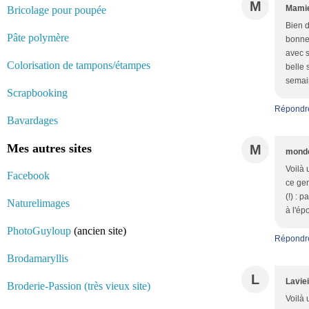
M
Mamie
Bricolage pour poupée
Bien d
Pâte polymère
bonne 
avec s
Colorisation de tampons/étampes
belle 
semain
Scrapbooking
Répondr
Bavardages
Mes autres sites
M
monde
Voilà 
Facebook
ce gen
(!) : 
Naturelimages
à l'ép
PhotoGuyloup
(ancien site)
Répondr
Brodamaryllis
L
Laviei
Broderie-Passion (très vieux site)
Voilà 