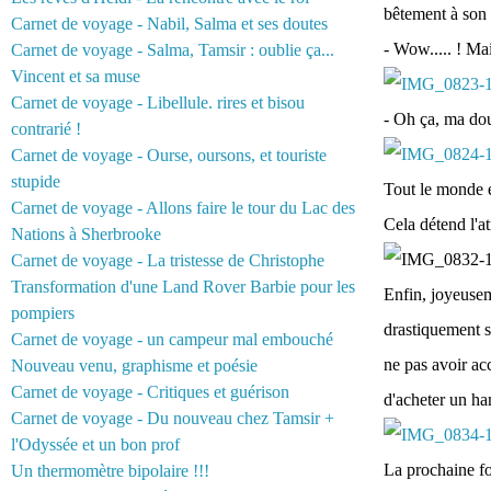
bêtement à son 
Carnet de voyage - Nabil, Salma et ses doutes
- Wow..... ! Ma
Carnet de voyage - Salma, Tamsir : oublie ça...
Vincent et sa muse
Carnet de voyage - Libellule. rires et bisou
- Oh ça, ma douc
contrarié !
Carnet de voyage - Ourse, oursons, et touriste
stupide
Tout le monde é
Carnet de voyage - Allons faire le tour du Lac des
Cela détend l'a
Nations à Sherbrooke
Carnet de voyage - La tristesse de Christophe
Transformation d'une Land Rover Barbie pour les
Enfin, joyeuseme
pompiers
drastiquement s
Carnet de voyage - un campeur mal embouché
ne pas avoir ac
Nouveau venu, graphisme et poésie
Carnet de voyage - Critiques et guérison
d'acheter un h
Carnet de voyage - Du nouveau chez Tamsir +
l'Odyssée et un bon prof
La prochaine foi
Un thermomètre bipolaire !!!