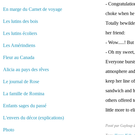
- Congratulatio
En marge du Carnet de voyage
choke when he le
Les lutins des bois
Totally bewilde
her friend:
Les lutins écoliers
- Wow.....! Bu
Les Amérindiens
- Oh my sweet, 
Fleur au Canada
Everyone bursts
Alicia au pays des rêves
atmosphere and 
keep her line of
Le journal de Rose
sandwich and he
La famille de Romina
others offered t
Enfants sages du passé
little more to el
L'envers du décor (explications)
Posté par Guyloup 
Photo