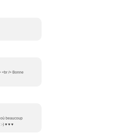
> <br /> Bonne
là où beaucoup
-) ♥ ♥ ♥