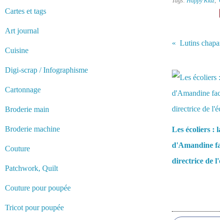
Tags:
Happy Kidz
,
Cartes et tags
Art journal
Lutins chapa
Cuisine
Vous aimerez 
Digi-scrap / Infographisme
Cartonnage
Broderie main
Broderie machine
Les écoliers : 
d'Amandine fa
Couture
directrice de l
Patchwork, Quilt
Couture pour poupée
Commentair
Tricot pour poupée