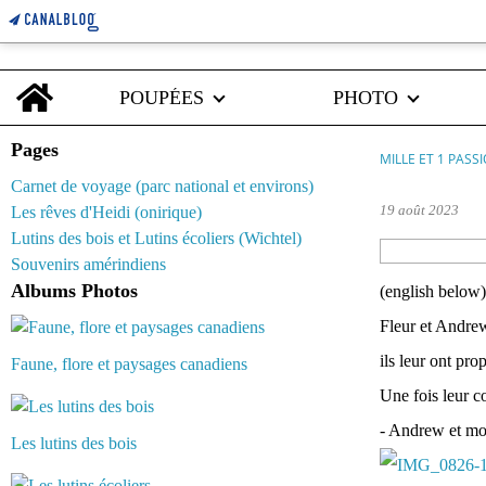
Home
POUPÉES
PHOTO
Pages
MILLE ET 1 PASS
Carnet de voyage (parc national et environs)
19 août 2023
Les rêves d'Heidi (onirique)
Lutins des bois et Lutins écoliers (Wichtel)
Souvenirs amérindiens
Albums Photos
(english below)
Fleur et Andrew
ils leur ont pr
Faune, flore et paysages canadiens
Une fois leur c
- Andrew et moi
Les lutins des bois