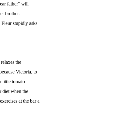
ear father" will
er brother.
 Fleur stupidly asks
 relaxes the
because Victoria, to
 little tomato
r diet when the
exercises at the bar a