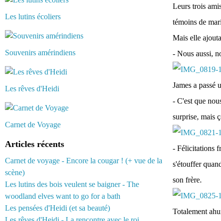
Leurs trois amis
Les lutins écoliers
témoins de mar
Mais elle ajouta
Souvenirs amérindiens
- Nous aussi, n
James a passé u
Les rêves d'Heidi
- C'est que nou
surprise, mais 
Carnet de Voyage
Articles récents
- Félicitations 
Carnet de voyage - Encore la cougar ! (+ vue de la
s'étouffer quan
scène)
son frère.
Les lutins des bois veulent se baigner - The
woodland elves want to go for a bath
Les pensées d'Heidi (et sa beauté)
Totalement ahur
Les rêves d'Heidi - La rencontre avec le roi