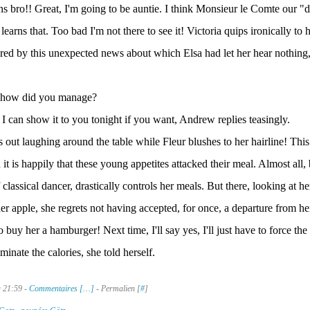
ns bro!! Great, I'm going to be auntie. I think Monsieur le Comte our "d
arns that. Too bad I'm not there to see it! Victoria quips ironically to h
red by this unexpected news about which Elsa had let her hear nothing,
t how did you manage?
I can show it to you tonight if you want, Andrew replies teasingly.
 out laughing around the table while Fleur blushes to her hairline! This
it is happily that these young appetites attacked their meal. Almost all, 
 classical dancer, drastically controls her meals. But there, looking at her
r apple, she regrets not having accepted, for once, a departure from he
o buy her a hamburger! Next time, I'll say yes, I'll just have to force the 
iminate the calories, she told herself.
à 21:59 -
Commentaires [
…
]
- Permalien [
#
]