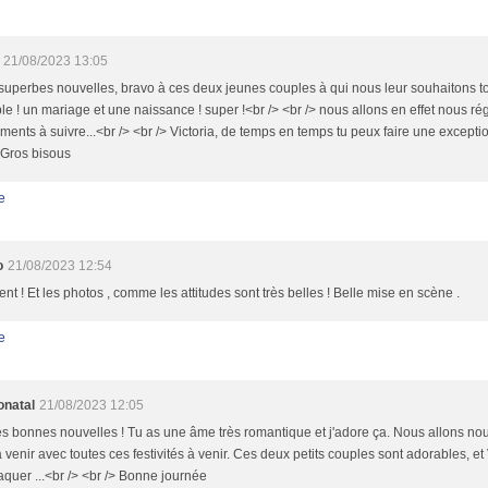
21/08/2023 13:05
uperbes nouvelles, bravo à ces deux jeunes couples à qui nous leur souhaitons t
le ! un mariage et une naissance ! super !<br /> <br /> nous allons en effet nous ré
ents à suivre...<br /> <br /> Victoria, de temps en temps tu peux faire une exceptio
 Gros bisous
e
o
21/08/2023 12:54
ent ! Et les photos , comme les attitudes sont très belles ! Belle mise en scène .
e
onatal
21/08/2023 12:05
s bonnes nouvelles ! Tu as une âme très romantique et j'adore ça. Nous allons nou
 venir avec toutes ces festivités à venir. Ces deux petits couples sont adorables, et V
aquer ...<br /> <br /> Bonne journée