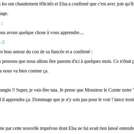
 les ont chaudement félicités et Elsa a confirmé que c'est avec joie qu'ils
iage.
 :
ous avons quelque chose à vous apprendre....
n bras autour du cou de sa fiancée et a confirmé :
s pensons que nous allons être parents d'ici à quelques mois. Ce n'était 
ça nous va bien comme ça.
frangin !! Super, je vais être tata. Je pense que Monsieur le Comte notre
d il apprendra ça. Dommage que je n'y sois pas pour le voir ! lance iron
ie par cette nouvelle imprévue dont Elsa ne lui avait rien laissé enten