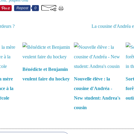
Gotz
,
poupées Götz
Repost
0
rdeurs ?
La cousine d'Andréa et
aussi :
Bénédicte et Benjamin
la mère
veulent faire du hockey
Nouvelle élève : la
Sort
ce à la
cousine d'Andréa -
forê
'école
New student: Andrea's
outi
cousin
es