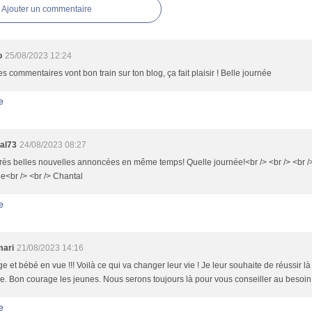
Ajouter un commentaire
o
25/08/2023 12:24
es commentaires vont bon train sur ton blog, ça fait plaisir ! Belle journée
e
al73
24/08/2023 08:27
rès belles nouvelles annoncées en même temps! Quelle journée!<br /> <br /> <br /
e<br /> <br /> Chantal
e
mari
21/08/2023 14:16
e et bébé en vue !!! Voilà ce qui va changer leur vie ! Je leur souhaite de réussir 
. Bon courage les jeunes. Nous serons toujours là pour vous conseiller au besoin :
e