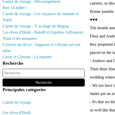
Carnet de voyage - Découragement
calories, se dit-
Bon 14 juillet !
Bonne journée :
Carnet de voyage - Les vacances de Jasmine et
♥♥♥
Nabil
Carnet de voyage - À la plage de Magog
The double an
Les rêves d'Heidi - Botulff et Equibus s'affrontent
Fleur and Andre
Yumi et les annuaires
they proposed t
L'envers du décor - Joggeuse et Gérome sur son
trône
placed on the ta
Lizzie et Gérome - Le reporter
- Andrew and I 
Recherche
Their three fri
wedding witnes
- We too have s
Principales catégories
James put an ar
- It's that we t
Carnet de voyage
us well like that
Les rêves d'Heidi