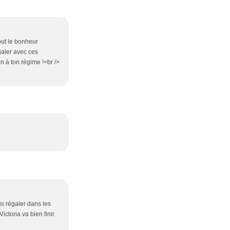
out le bonheur
galer avec ces
n à ton régime !<br />
s régaler dans les
ictoria va bien finir