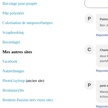
Bricolage pour poupée
Pâte polymère
P
Patm
Colorisation de tampons/étampes
Bon, l
Scrapbooking
Répondr
Bavardages
C
Chant
Mes autres sites
deux t
Facebook
journé
Naturelimages
Répondr
PhotoGuyloup
(ancien site)
P
petit 
Brodamaryllis
Mariag
échoue
Broderie-Passion (très vieux site)
Répondr