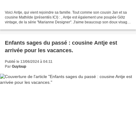
Voici Antje, qui vient rejoindre sa famille. Tout comme son cousin Jan et sa
cousine Mathilde (présentés ICI) : , Antje est également une poupée Götz
vintage, de la série "Marianne Designer". J'aime beaucoup son doux visage
Vous pouvez la voir sur le...
Enfants sages du passé : cousine Antje est
arrivée pour les vacances.
Publié le 13/06/2024 à 04:11
Par
Guyloup