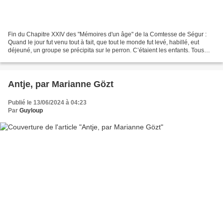
Fin du Chapitre XXIV des "Mémoires d'un âge" de la Comtesse de Ségur :
Quand le jour fut venu tout à fait, que tout le monde fut levé, habillé, eut
déjeuné, un groupe se précipita sur le perron. C’étaient les enfants. Tous
coururent à moi et me caressèrent...
Antje, par Marianne Gözt
Publié le 13/06/2024 à 04:23
Par
Guyloup