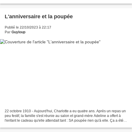
sinon tu ne trouveras...
L'anniversaire et la poupée
Publié le 22/10/2023 à 22:17
Par
Guyloup
22 octobre 1910 - Aujourd'hui, Charlotte a eu quatre ans. Après un repas un
peu festif, la famille s'est réunie au salon et grand-mère Adeline a offert à
l'enfant le cadeau qu'elle attendait tant : SA poupée rien qu'à elle. Ça a été le
cas pour les quatre...