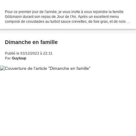
Pour ce premier jour de l'année, je vous invite à vous rejoindre la famille
Götzmann durant son repas de Jour de l'An. Après un excellent menu
composé de croustades au turbot sauce crevettes, de foie gras, et de noix de
chevreuil à la Grand-Veneur avec...
Dimanche en famille
Publié le 03/12/2023 à 22:11
Par
Guyloup