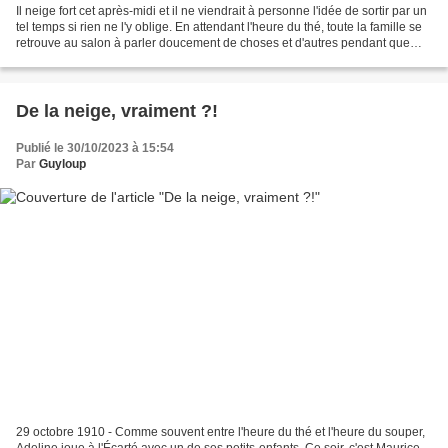
Il neige fort cet après-midi et il ne viendrait à personne l'idée de sortir par un
tel temps si rien ne l'y oblige. En attendant l'heure du thé, toute la famille se
retrouve au salon à parler doucement de choses et d'autres pendant que
Maurice change...
De la neige, vraiment ?!
Publié le 30/10/2023 à 15:54
Par
Guyloup
29 octobre 1910 - Comme souvent entre l'heure du thé et l'heure du souper,
Adeline joue à l'Écarté avec un de ses petits-enfants. Ce soir, c'est Maurice