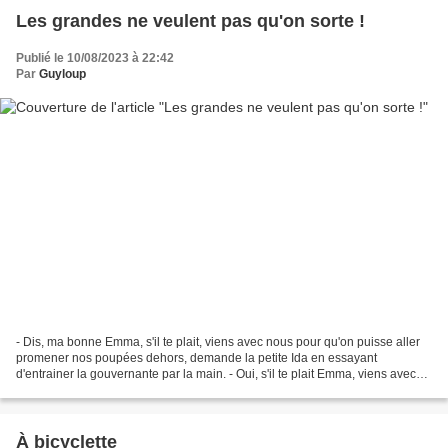
Les grandes ne veulent pas qu'on sorte !
Publié le 10/08/2023 à 22:42
Par
Guyloup
- Dis, ma bonne Emma, s'il te plait, viens avec nous pour qu'on puisse aller
promener nos poupées dehors, demande la petite Ida en essayant
d'entrainer la gouvernante par la main. - Oui, s'il te plait Emma, viens avec
nous, parce que Romina et Samantha...
À bicyclette