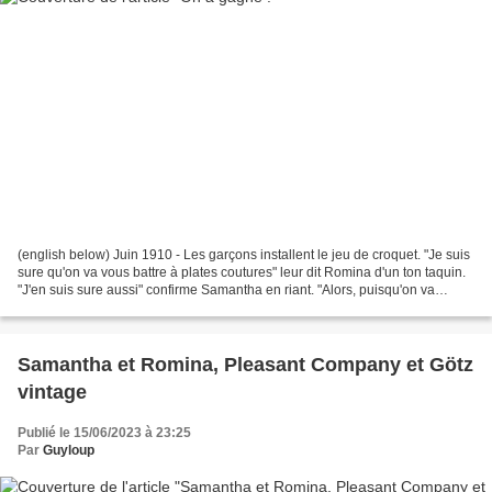
(english below) Juin 1910 - Les garçons installent le jeu de croquet. "Je suis
sure qu'on va vous battre à plates coutures" leur dit Romina d'un ton taquin.
"J'en suis sure aussi" confirme Samantha en riant. "Alors, puisqu'on va
perdre, pourquoi devrions-nous...
Samantha et Romina, Pleasant Company et Götz
vintage
Publié le 15/06/2023 à 23:25
Par
Guyloup