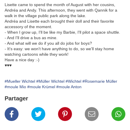
Lisette came to spend the month of August with her cousins,
Andréa and Andy. This afternoon, they went with Qannik for a
walk in the village public park along the lake.
Andréa and Lisette each brought their doll and their favorite
accessory of the moment.
- When I grow up, I'll be like my Barbie, I'll pilot a space shuttle.
- And I'll drive a bus as mine.
- And what will we do if you all do jobs for boys?
- It's easy: we won't have anything to do, so we'll stay home
watching cartoons while they work!
Have a nice day :-)
♥♥♥
#Mueller Wichtel
#Müller Wichtel
#Wichtel
#Rosemarie Müller
#moule Mio
#moule Krümel
#moule Anton
Partager