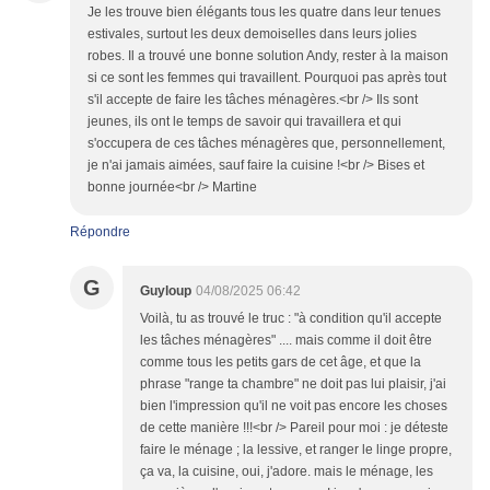
Je les trouve bien élégants tous les quatre dans leur tenues
estivales, surtout les deux demoiselles dans leurs jolies
robes. Il a trouvé une bonne solution Andy, rester à la maison
si ce sont les femmes qui travaillent. Pourquoi pas après tout
s'il accepte de faire les tâches ménagères.<br /> Ils sont
jeunes, ils ont le temps de savoir qui travaillera et qui
s'occupera de ces tâches ménagères que, personnellement,
je n'ai jamais aimées, sauf faire la cuisine !<br /> Bises et
bonne journée<br /> Martine
Répondre
G
Guyloup
04/08/2025 06:42
Voilà, tu as trouvé le truc : "à condition qu'il accepte
les tâches ménagères" .... mais comme il doit être
comme tous les petits gars de cet âge, et que la
phrase "range ta chambre" ne doit pas lui plaisir, j'ai
bien l'impression qu'il ne voit pas encore les choses
de cette manière !!!<br /> Pareil pour moi : je déteste
faire le ménage ; la lessive, et ranger le linge propre,
ça va, la cuisine, oui, j'adore. mais le ménage, les