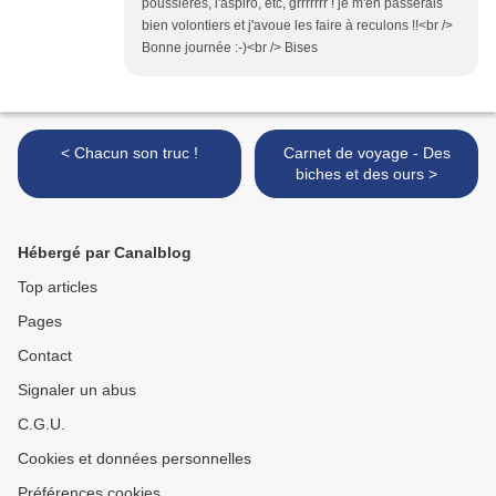
poussières, l'aspiro, etc, grrrrrrr ! je m'en passerais
bien volontiers et j'avoue les faire à reculons !!<br />
Bonne journée :-)<br /> Bises
< Chacun son truc !
Carnet de voyage - Des
biches et des ours >
Hébergé par Canalblog
Top articles
Pages
Contact
Signaler un abus
C.G.U.
Cookies et données personnelles
Préférences cookies