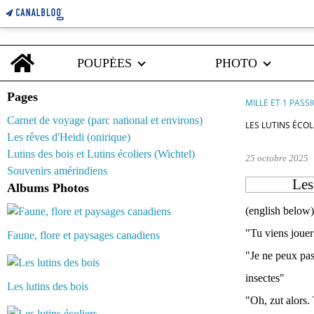
Home
POUPÉES
PHOTO
Pages
MILLE ET 1 PASS
Carnet de voyage (parc national et environs)
LES LUTINS ÉCOL
Les rêves d'Heidi (onirique)
Lutins des bois et Lutins écoliers (Wichtel)
25 octobre 2025
Souvenirs amérindiens
Les
Albums Photos
(english below)
"Tu viens jouer
Faune, flore et paysages canadiens
"Je ne peux pas,
insectes"
Les lutins des bois
"Oh, zut alors. 