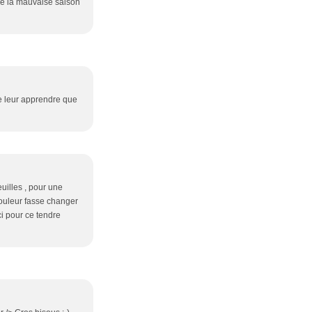
ue la mauvaise saison
me leur apprendre que
feuilles , pour une
couleur fasse changer
ci pour ce tendre