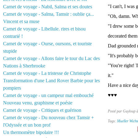
"I can't, I was
Carnet de voyage - Nabil, Salma et ses doutes
Carnet de voyage - Salma, Tamsir : oublie ça...
"Oh, damn. Wh
Vincent et sa muse
"I drew some be
Carnet de voyage - Libellule. rires et bisou
decorated them 
contrarié !
Carnet de voyage - Ourse, oursons, et touriste
Dad grounded 
stupide
"It's probably 
Carnet de voyage - Allons faire le tour du Lac des
"You're right! T
Nations à Sherbrooke
Carnet de voyage - La tristesse de Christophe
it."
Transformation d'une Land Rover Barbie pour les
Have a nice day
pompiers
♥♥♥
Carnet de voyage - un campeur mal embouché
Nouveau venu, graphisme et poésie
Carnet de voyage - Critiques et guérison
Posté par Guyloup 
Carnet de voyage - Du nouveau chez Tamsir +
Tags:
Mueller Wicht
l'Odyssée et un bon prof
Un thermomètre bipolaire !!!