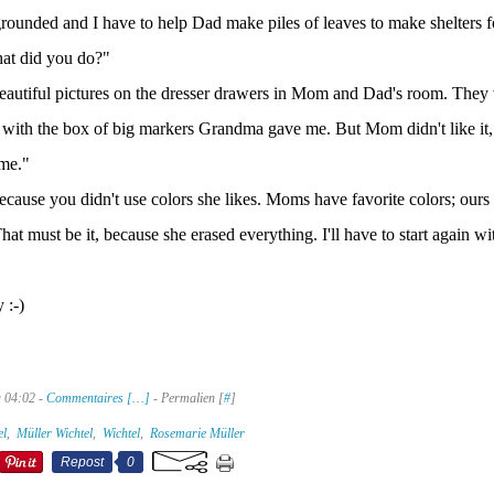
 grounded and I have to help Dad make piles of leaves to make shelters fo
at did you do?"
autiful pictures on the dresser drawers in Mom and Dad's room. They w
with the box of big markers Grandma gave me. But Mom didn't like it,
me."
because you didn't use colors she likes. Moms have favorite colors; ours 
hat must be it, because she erased everything. I'll have to start again wi
 :-)
à 04:02 -
Commentaires [
…
]
- Permalien [
#
]
el
,
Müller Wichtel
,
Wichtel
,
Rosemarie Müller
Repost
0