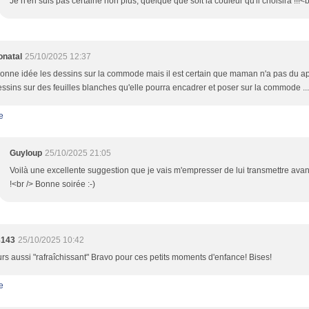
Je n'en suis pas certaine non plus, quelque que soit la couleur qu'il choisira !!!<b
onatal
25/10/2025 12:37
onne idée les dessins sur la commode mais il est certain que maman n'a pas du app
ssins sur des feuilles blanches qu'elle pourra encadrer et poser sur la commode ..
e
Guyloup
25/10/2025 21:05
Voilà une excellente suggestion que je vais m'empresser de lui transmettre avant q
!<br /> Bonne soirée :-)
3143
25/10/2025 10:42
rs aussi "rafraîchissant" Bravo pour ces petits moments d'enfance! Bises!
e