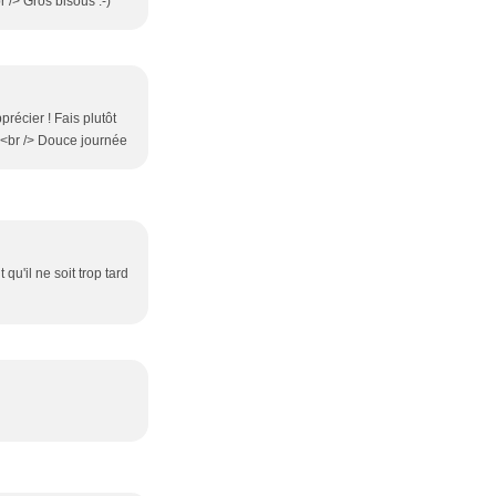
r /> Gros bisous :-)
récier ! Fais plutôt
.<br /> Douce journée
u'il ne soit trop tard