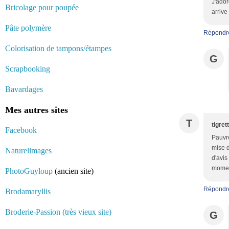
J'ador
Bricolage pour poupée
arrive 
Pâte polymère
Répondr
Colorisation de tampons/étampes
G
Scrapbooking
Bavardages
Mes autres sites
T
tigret
Facebook
Pauvre
mise d
Naturelimages
d'avis
moment
PhotoGuyloup
(ancien site)
Répondr
Brodamaryllis
Broderie-Passion (très vieux site)
G