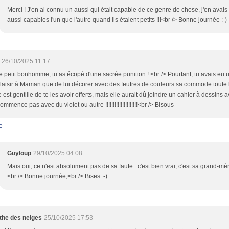
Merci ! J'en ai connu un aussi qui était capable de ce genre de chose, j'en ava
aussi capables l'un que l'autre quand ils étaient petits !!!<br /> Bonne journée :-)
26/10/2025 11:17
 petit bonhomme, tu as écopé d'une sacrée punition ! <br /> Pourtant, tu avais eu
plaisir à Maman que de lui décorer avec des feutres de couleurs sa commode toute b
est gentille de te les avoir offerts, mais elle aurait dû joindre un cahier à dessins a
ommence pas avec du violet ou autre !!!!!!!!!!!!!!!!!!!!!<br /> Bisous
e
Guyloup
29/10/2025 04:08
Mais oui, ce n'est absolument pas de sa faute : c'est bien vrai, c'est sa grand-mère 
<br /> Bonne journée,<br /> Bises :-)
the des neiges
25/10/2025 17:53