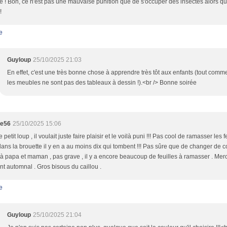
e ! Bon, ce n'est pas une mauvaise punition que de s'occuper des insectes alors q
!
e
Guyloup
25/10/2025 21:03
En effet, c'est une très bonne chose à apprendre très tôt aux enfants (tout com
les meubles ne sont pas des tableaux à dessin !).<br /> Bonne soirée
te56
25/10/2025 15:06
 petit loup , il voulait juste faire plaisir et le voilà puni !!! Pas cool de ramasser les 
ans la brouette il y en a au moins dix qui tombent !!! Pas sûre que de changer de 
 à papa et maman , pas grave , il y a encore beaucoup de feuilles à ramasser . Mer
 automnal . Gros bisous du caillou .
e
Guyloup
25/10/2025 21:04