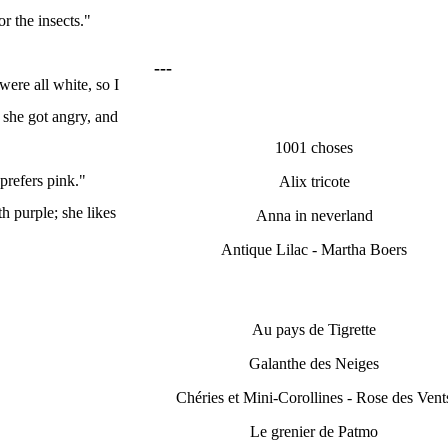
r the insects."
---
ere all white, so I
 she got angry, and
1001 choses
prefers pink."
Alix tricote
th purple; she likes
Anna in neverland
Antique Lilac - Martha Boers
Au pays de Tigrette
Galanthe des Neiges
Chéries et Mini-Corollines - Rose des Vent
Le grenier de Patmo