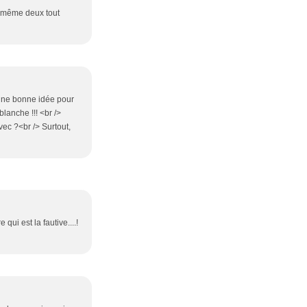
is même deux tout
 une bonne idée pour
lanche !!! <br />
vec ?<br /> Surtout,
qui est la fautive....!