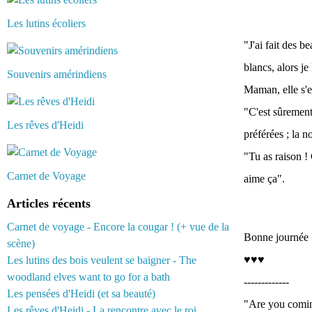
Les lutins écoliers
"J'ai fait des 
blancs, alors j
Souvenirs amérindiens
Maman, elle s'e
"C'est sûrement
Les rêves d'Heidi
préférées ; la no
"Tu as raison ! 
Carnet de Voyage
aime ça".
Articles récents
Carnet de voyage - Encore la cougar ! (+ vue de la
Bonne journée :
scène)
♥♥♥
Les lutins des bois veulent se baigner - The
woodland elves want to go for a bath
-------------
Les pensées d'Heidi (et sa beauté)
"Are you comin
Les rêves d'Heidi - La rencontre avec le roi