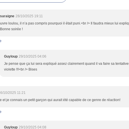
saraigne
28/10/2025 19:11
uvre loulou, il n’a pas compris pourquoi il était puni.<br /> Il faudra mieux lui expli
 Bonne soirée !
e
Guyloup
29/10/2025 04:06
Je pense que ça lui sera expliqué assez clairement quand il va faire sa tentative
violette !!!<br /> Bises
6/10/2025 11:21
e et je connais un petit garçon qui aurait été capable de ce genre de réaction!
e
Guyloup
29/10/2025 04:08