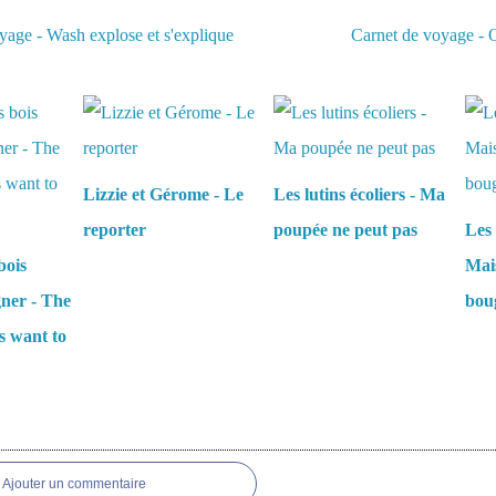
yage - Wash explose et s'explique
Carnet de voyage - Qu
aussi :
Lizzie et Gérome - Le
Les lutins écoliers - Ma
reporter
poupée ne peut pas
Les 
bois
Mais
gner - The
boug
s want to
es
Ajouter un commentaire