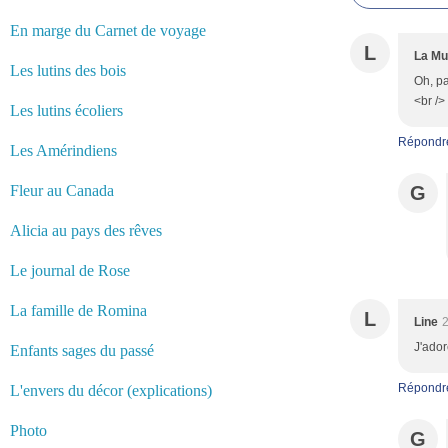
En marge du Carnet de voyage
L
La Mu
Les lutins des bois
Oh, pa
<br />
Les lutins écoliers
Répondr
Les Amérindiens
Fleur au Canada
G
Alicia au pays des rêves
Le journal de Rose
La famille de Romina
L
Line
2
J'ador
Enfants sages du passé
Répondr
L'envers du décor (explications)
Photo
G