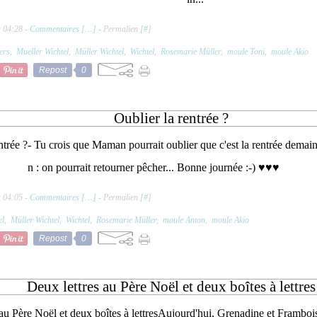
à 04:28 -
Commentaires [
…
]
- Permalien [
#
]
iers
,
Mueller Wichtel
,
Müller Wichtel
,
Wichtel
,
Rosemarie Müller
,
moule Toni
,
moule Akio
Repost
0
Oublier la rentrée ?
- Tu crois que Maman pourrait oublier que c'est la rentrée demain 
n : on pourrait retourner pêcher... Bonne journée :-) ♥♥♥
à 04:05 -
Commentaires [
…
]
- Permalien [
#
]
el
,
Müller Wichtel
,
Wichtel
,
Rosemarie Müller
,
moule Anton
,
moule Akio
Repost
0
Deux lettres au Père Noël et deux boîtes à lettres
Aujourd'hui, Grenadine et Framboisin