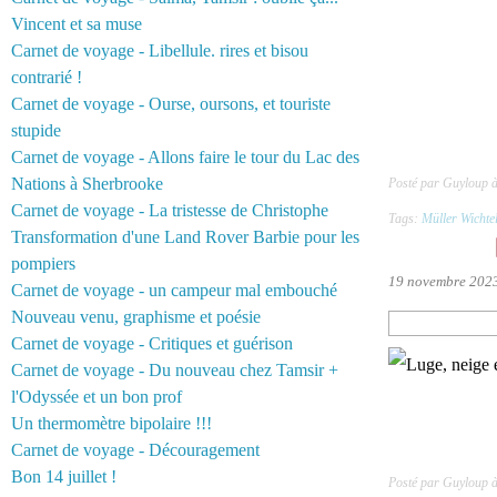
Vincent et sa muse
Carnet de voyage - Libellule. rires et bisou
contrarié !
Carnet de voyage - Ourse, oursons, et touriste
stupide
Carnet de voyage - Allons faire le tour du Lac des
Nations à Sherbrooke
Posté par Guyloup 
Carnet de voyage - La tristesse de Christophe
Tags:
Müller Wichte
Transformation d'une Land Rover Barbie pour les
pompiers
19 novembre 202
Carnet de voyage - un campeur mal embouché
Nouveau venu, graphisme et poésie
Carnet de voyage - Critiques et guérison
Carnet de voyage - Du nouveau chez Tamsir +
l'Odyssée et un bon prof
Un thermomètre bipolaire !!!
Carnet de voyage - Découragement
Bon 14 juillet !
Posté par Guyloup à