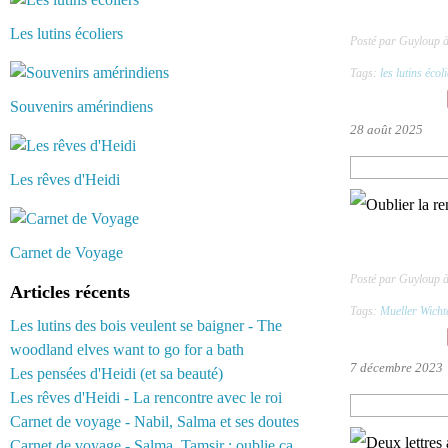
Les lutins écoliers
Posté par Guyloup 
Tags:
les lutins écol
Souvenirs amérindiens
28 août 2025
Les rêves d'Heidi
Carnet de Voyage
Posté par Guyloup 
Articles récents
Tags:
Mueller Wicht
Les lutins des bois veulent se baigner - The
woodland elves want to go for a bath
7 décembre 2023
Les pensées d'Heidi (et sa beauté)
Les rêves d'Heidi - La rencontre avec le roi
Carnet de voyage - Nabil, Salma et ses doutes
Carnet de voyage - Salma, Tamsir : oublie ça...