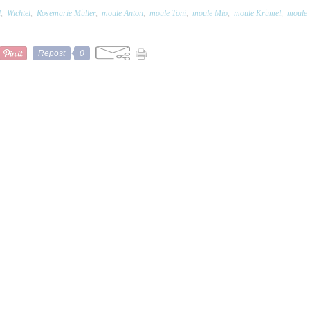
l
,
Wichtel
,
Rosemarie Müller
,
moule Anton
,
moule Toni
,
moule Mio
,
moule Krümel
,
moule 
Repost
0