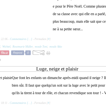
e pour le Père Noël. Comme plusie
de sa classe avec qui elle en a parlé
plus beaucoup, mais elle sait que cela
ne à sa petite sœur...
à 22:06 -
Commentaires [
…
]
- Permalien [
#
]
l
,
Wichtel
,
Rosemarie Müller
,
moule Toni
,
moule Akio
Repost
0
3
Luge, neige et plaisir
Que font les enfants un dimanche après-midi quand il neige ? Il
bien sûr. Il faut que quelqu'un soit sur la luge avec le petit pou
qu'ils la tirent à tour de rôle, et chacun revendique son tour ! - 
 18:11 -
Commentaires [
…
]
- Permalien [
#
]