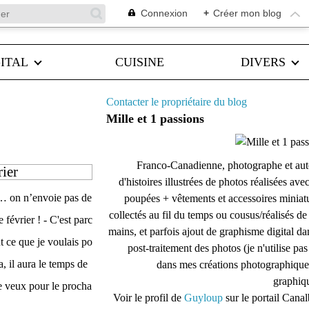
Connexion
+
Créer mon blog
ITAL
CUISINE
DIVERS
Contacter le propriétaire du blog
Mille et 1 passions
Franco-Canadienne, photographe et aut
rier
d'histoires illustrées de photos réalisées ave
n… on n’envoie pas de
poupées + vêtements et accessoires miniat
collectés au fil du temps ou cousus/réalisés d
 février ! - C'est parc
mains, et parfois ajout de graphisme digital da
t ce que je voulais po
post-traitement des photos (je n'utilise pas
 il aura le temps de
dans mes créations photographique
graphiqu
e veux pour le procha
Voir le profil de
Guyloup
sur le portail Cana