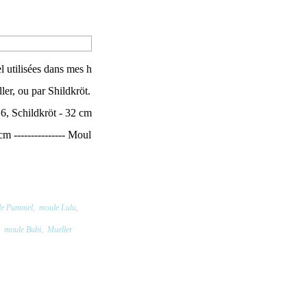
 utilisées dans mes h
ler, ou par Shildkröt.
, Schildkröt - 32 cm
m --------------- Moul
le Pummel
,
moule Lulu
,
,
moule Bubi
,
Mueller