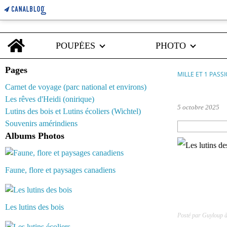
Home
POUPÉES
PHOTO
Pages
MILLE ET 1 PASS
Carnet de voyage (parc national et environs)
moule engele
Les rêves d'Heidi (onirique)
5 octobre 2025
Lutins des bois et Lutins écoliers (Wichtel)
Souvenirs amérindiens
Albums Photos
Faune, flore et paysages canadiens
Les lutins des bois
Posté par Guyloup 