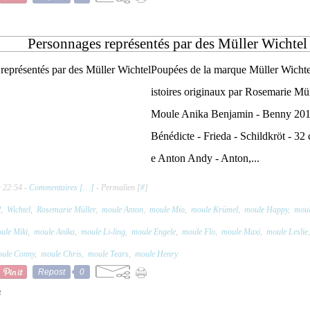
Personnages représentés par des Müller Wichtel
Poupées de la marque Müller Wichtel
istoires originaux par Rosemarie Mül
Moule Anika Benjamin - Benny 2016
Bénédicte - Frieda - Schildkröt - 32 c
e Anton Andy - Anton,...
à 22:54 -
Commentaires [
…
]
- Permalien [
#
]
l
,
Wichtel
,
Rosemarie Müller
,
moule Anton
,
moule Mio
,
moule Krümel
,
moule Happy
,
mou
ule Miki
,
moule Anika
,
moule Li-ling
,
moule Engele
,
moule Flo
,
moule Maxi
,
moule Leslie
ule Conny
,
moule Chris
,
moule Tears
,
moule Henry
Repost
0
3