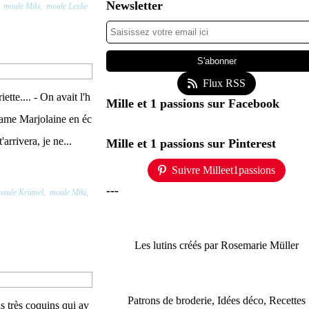
Newsletter
,
moule Miki
,
moule Leslie
Flux RSS
ette.... - On avait l'h
Mille et 1 passions sur Facebook
xclame Marjolaine en éc
'arrivera, je ne...
Mille et 1 passions sur Pinterest
Suivre Milleet1passions
---
moule Krümel
,
moule Miki
,
Les lutins créés par Rosemarie Müller
Patrons de broderie, Idées déco, Recettes
is très coquins qui av