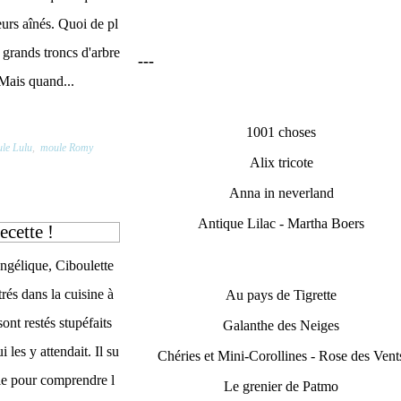
leurs aînés. Quoi de pl
 grands troncs d'arbre
---
? Mais quand...
1001 choses
le Lulu
,
moule Romy
Alix tricote
Anna in neverland
Antique Lilac - Martha Boers
ecette !
gélique, Ciboulette
trés dans la cuisine à
Au pays de Tigrette
sont restés stupéfaits
Galanthe des Neiges
 les y attendait. Il su
Chéries et Mini-Corollines - Rose des Vent
able pour comprendre l
Le grenier de Patmo