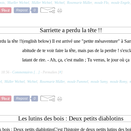
bois
,
Mueller Wichtel
,
Müller Wichtel
,
Wichtel
,
Rosemarie Müller
,
moule Flo
,
moule Engele
Repost
0
Sarriette a perdu la tête !!
(english below) Il est arrivé une "petite mésaventure" à Sarri
abitude de te voir faire la tête, mais pas de la perdre ! s'e
latant de rire. - Ah, ça, c'est malin ; Tu verras, le jour où ça t
à 18:56 -
Commentaires [
…
]
- Permalien [
#
]
el
,
Müller Wichtel
,
Wichtel
,
Rosemarie Müller
,
moule Pummel
,
moule Samy
,
moule Romy
,
Repost
0
Les lutins des bois : Deux petits diablotins
C'est l'histoire de deux petits lutins des bo