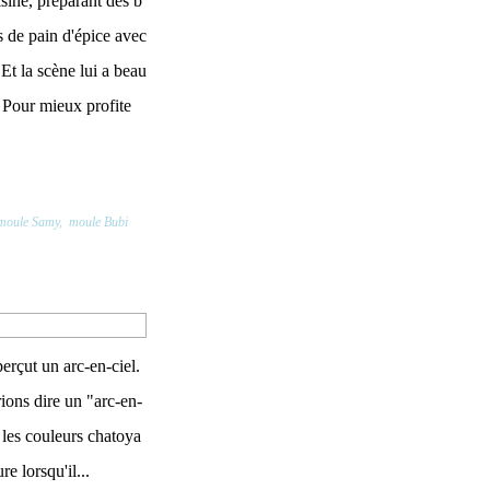
isine, préparant des b
de pain d'épice avec
t la scène lui a beau
 Pour mieux profite
moule Samy
,
moule Bubi
perçut un arc-en-ciel.
ions dire un "arc-en-
t les couleurs chatoya
e lorsqu'il...