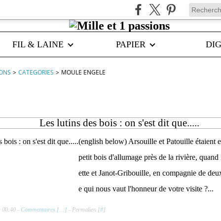
FIL & LAINE
PAPIER
DIG
IONS
>
CATEGORIES
>
MOULE ENGELE
Les lutins des bois : on s'est dit que.....
(english below) Arsouille et Patouille étaient 
petit bois d'allumage près de la rivière, quand i
ette et Janot-Gribouille, en compagnie de deux
e qui nous vaut l'honneur de votre visite ?...
à 00:40 -
Commentaires [
…
]
- Permalien [
#
]