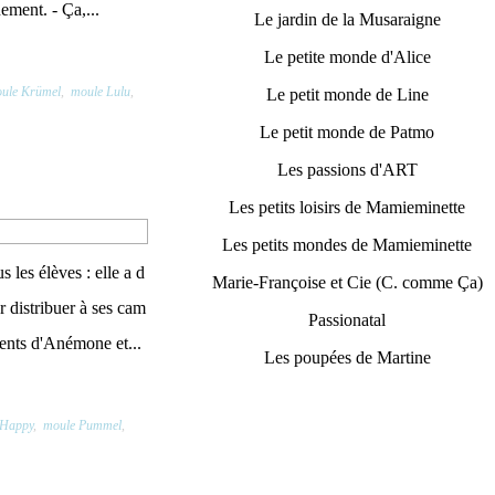
ement. - Ça,...
Le jardin de la Musaraigne
Le petite monde d'Alice
ule Krümel
,
moule Lulu
,
Le petit monde de Line
Le petit monde de Patmo
Les passions d'ART
Les petits loisirs de Mamieminette
Les petits mondes de Mamieminette
 les élèves : elle a d
Marie-Françoise et Cie (C. comme Ça)
 distribuer à ses cam
Passionatal
rents d'Anémone et...
Les poupées de Martine
 Happy
,
moule Pummel
,