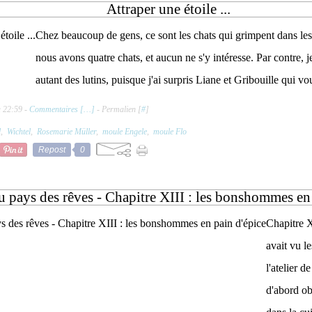
Attraper une étoile ...
Chez beaucoup de gens, ce sont les chats qui grimpent dans les 
nous avons quatre chats, et aucun ne s'y intéresse. Par contre, 
autant des lutins, puisque j'ai surpris Liane et Gribouille qui vou
à 22:59 -
Commentaires [
…
]
- Permalien [
#
]
l
,
Wichtel
,
Rosemarie Müller
,
moule Engele
,
moule Flo
Repost
0
u pays des rêves - Chapitre XIII : les bonshommes en
Chapitre X
avait vu l
l'atelier d
d'abord obs