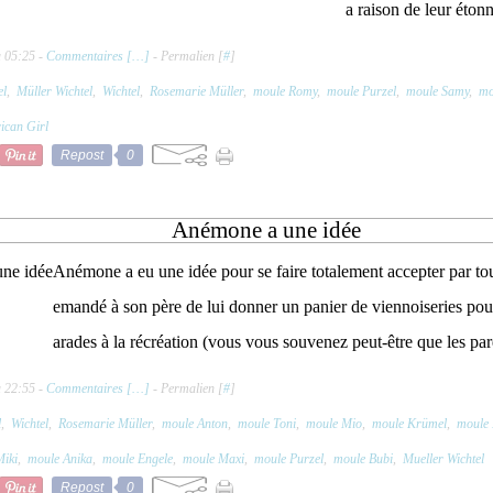
a raison de leur étonn
à 05:25 -
Commentaires [
…
]
- Permalien [
#
]
el
,
Müller Wichtel
,
Wichtel
,
Rosemarie Müller
,
moule Romy
,
moule Purzel
,
moule Samy
,
mo
ican Girl
Repost
0
Anémone a une idée
Anémone a eu une idée pour se faire totalement accepter par tous
emandé à son père de lui donner un panier de viennoiseries pour
arades à la récréation (vous vous souvenez peut-être que les pa
à 22:55 -
Commentaires [
…
]
- Permalien [
#
]
l
,
Wichtel
,
Rosemarie Müller
,
moule Anton
,
moule Toni
,
moule Mio
,
moule Krümel
,
moule
Miki
,
moule Anika
,
moule Engele
,
moule Maxi
,
moule Purzel
,
moule Bubi
,
Mueller Wichtel
Repost
0