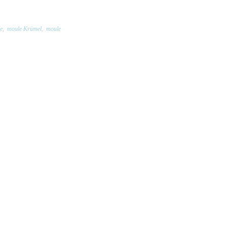
e
,
moule Krümel
,
moule