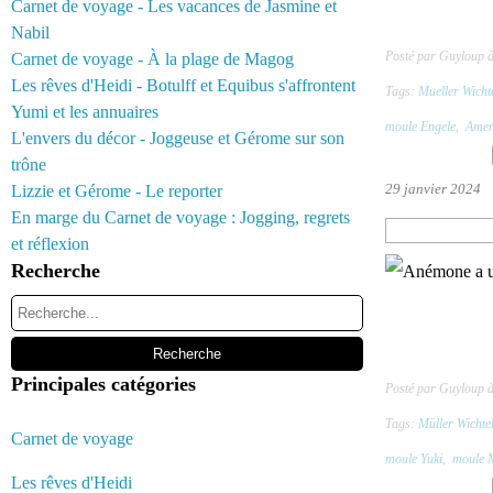
Carnet de voyage - Les vacances de Jasmine et
Nabil
Posté par Guyloup 
Carnet de voyage - À la plage de Magog
Les rêves d'Heidi - Botulff et Equibus s'affrontent
Tags:
Mueller Wicht
Yumi et les annuaires
moule Engele
,
Amer
L'envers du décor - Joggeuse et Gérome sur son
trône
29 janvier 2024
Lizzie et Gérome - Le reporter
En marge du Carnet de voyage : Jogging, regrets
et réflexion
Recherche
Principales catégories
Posté par Guyloup 
Tags:
Müller Wichte
Carnet de voyage
moule Yuki
,
moule 
Les rêves d'Heidi