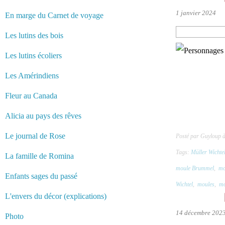
1 janvier 2024
En marge du Carnet de voyage
Les lutins des bois
Les lutins écoliers
Les Amérindiens
Fleur au Canada
Alicia au pays des rêves
Le journal de Rose
Posté par Guyloup 
Tags:
Müller Wichte
La famille de Romina
moule Brummel
,
mo
Enfants sages du passé
Wichtel
,
moules
,
mo
L'envers du décor (explications)
14 décembre 202
Photo