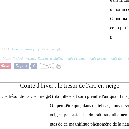
dans la cu
onhommes 
Grandma. E
coup plu !
r...
à 23:41 -
Commentaires [
…
]
- Permalien [
#
]
l
,
Müller Wichtel
,
Wichtel
,
Rosemarie Müller
,
moule Pummel
,
moule Engele
,
moule Romy
,
Repost
0
Conte d'hiver : le trésor de l'arc-en-neige
Gribouille était sorti prendre l'air quand il a
Ou peut-être que, dans un tel cas, nous devr
neige", pensa-t-il. Il admirait tranquillemen
ntes de ce magnifique phénomène de la natur