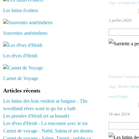
Tags:
les lutins des 
Les lutins écoliers
3 juillet 2024
Souvenirs amérindiens
Les rêves d'Heidi
Posté par Guyloup 
Carnet de Voyage
Tags:
Mueller Wicht
Articles récents
moule Engele
Les lutins des bois veulent se baigner - The
woodland elves want to go for a bath
16 mai 2024
Les pensées d'Heidi (et sa beauté)
Les rêves d'Heidi - La rencontre avec le roi
Carnet de voyage - Nabil, Salma et ses doutes
Carnet de voyage - Salma, Tamsir : oublie ça...