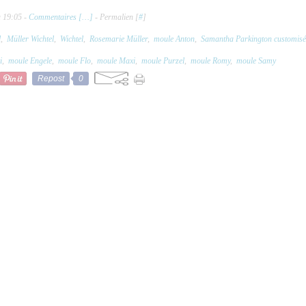
à 19:05 -
Commentaires [
…
]
- Permalien [
#
]
l
,
Müller Wichtel
,
Wichtel
,
Rosemarie Müller
,
moule Anton
,
Samantha Parkington customisé
i
,
moule Engele
,
moule Flo
,
moule Maxi
,
moule Purzel
,
moule Romy
,
moule Samy
Repost
0