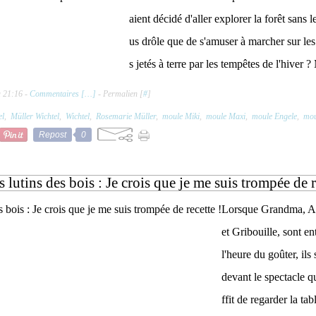
aient décidé d'aller explorer la forêt sans 
us drôle que de s'amuser à marcher sur les
s jetés à terre par les tempêtes de l'hiver 
à 21:16 -
Commentaires [
…
]
- Permalien [
#
]
el
,
Müller Wichtel
,
Wichtel
,
Rosemarie Müller
,
moule Miki
,
moule Maxi
,
moule Engele
,
mou
Repost
0
s lutins des bois : Je crois que je me suis trompée de r
Lorsque Grandma, An
et Gribouille, sont en
l'heure du goûter, ils 
devant le spectacle qui
ffit de regarder la t