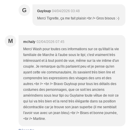
G
Guyloup
04/04/2026 03:48
Merci Tigrette, ça me fait plaisir.<br /> Gros bisous :-)
M
mchaly
02/04/2026 07:45
Merci Wash pour toutes ces informations sur ce qu'était la vie
familiale de Marche à l'aube sous le tipi; c'est vraiment très
intéressant et à tout point de vue, même sur la vie intime d'un
couple. Je remarque qu'ils parlaient peu et je pense qu'en
ayant cette vie communautaire, ils savaient très bien lire et
comprendre les expressions des visages des uns et des
autres.<br /> <br /> Bravo Guyloup pour tous les détails des
costumes des personnages, que ce soit les anciens
amérindiens sous leur tipi ou Guylaine toute vêtue de noir ce
qui lui va très bien et la rend très élégante dans sa position
décontractée car je trouve son jean superbe (il me semblait
l'avoir vue avec un jean bleu).<br /> Bises et bonne journée,
<br /> Martine.