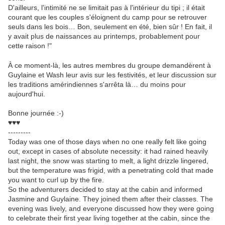
D'ailleurs, l'intimité ne se limitait pas à l'intérieur du tipi ; il était
courant que les couples s'éloignent du camp pour se retrouver
seuls dans les bois… Bon, seulement en été, bien sûr ! En fait, il
y avait plus de naissances au printemps, probablement pour
cette raison !"
À ce moment-là, les autres membres du groupe demandèrent à
Guylaine et Wash leur avis sur les festivités, et leur discussion sur
les traditions amérindiennes s'arrêta là… du moins pour
aujourd'hui.
Bonne journée :-)
♥♥♥
---------
Today was one of those days when no one really felt like going
out, except in cases of absolute necessity: it had rained heavily
last night, the snow was starting to melt, a light drizzle lingered,
but the temperature was frigid, with a penetrating cold that made
you want to curl up by the fire.
So the adventurers decided to stay at the cabin and informed
Jasmine and Guylaine. They joined them after their classes. The
evening was lively, and everyone discussed how they were going
to celebrate their first year living together at the cabin, since the