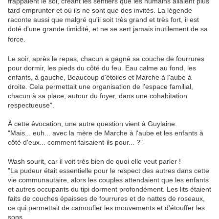
frappaient le sol, créant les sentiers que les humains allaient plus
tard emprunter et où ils ne sont que des invités. La légende
raconte aussi que malgré qu'il soit très grand et très fort, il est
doté d'une grande timidité, et ne se sert jamais inutilement de sa
force.
Le soir, après le repas, chacun a gagné sa couche de fourrures
pour dormir, les pieds du côté du feu. Eau calme au fond, les
enfants, à gauche, Beaucoup d'étoiles et Marche à l'aube à
droite. Cela permettait une organisation de l'espace familial,
chacun à sa place, autour du foyer, dans une cohabitation
respectueuse".
À cette évocation, une autre question vient à Guylaine.
"Mais... euh... avec la mère de Marche à l'aube et les enfants à
côté d'eux... comment faisaient-ils pour... ?"
Wash sourit, car il voit très bien de quoi elle veut parler !
"La pudeur était essentielle pour le respect des autres dans cette
vie communautaire, alors les couples attendaient que les enfants
et autres occupants du tipi dorment profondément. Les lits étaient
faits de couches épaisses de fourrures et de nattes de roseaux,
ce qui permettait de camoufler les mouvements et d'étouffer les
sons.