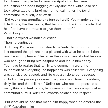
four French people had arrived on April 7th of last year.
A question had been nagging at Guylaine for a while, and she
took advantage of a brief moment of calm after the joyful
commotion to quietly ask Wash.
"Did your great-grandfather's furs sell well? You mentioned the
little things, like the beads, that he brought back for his wife. Did
he often have the means to give them to her?"
Wash laughs!
"That's a typical woman's question!"
Then he continues:
"Let's say it's evening, and Marche à l'aube has returned. He's
just entered the tipi, and he's pleased with what he sees. I don't
use the word 'pleased,' because the satisfaction of what he saw
was enough to bring him happiness and make him happy.
You have to realize that family and community were the
foundation of everything, so happiness was collective. Everything
was considered sacred, and life was a circle to be respected,
including the passing seasons, the passage of time, the elders,
daily life, and the children." Unlike us, who need to possess so
many things to feel happy, happiness for them was a spiritual and
communal pursuit, oriented towards balance and respect.
"But what did he see that made him happy when he entered the
tipi?" Guylaine asks.