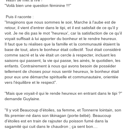
Wash se met à rire !
"Voilà bien une question féminine !!!"
Puis il raconte :
"Imaginons que nous sommes le soir, Marche à l'aube est de
retour, il vient d'entrer dans le tipi, et il est satisfait de ce qu'il y
voit. Je ne dis pas le mot "heureux', car la satisfaction de ce qu'il
voyait suffisait à lui apporter du bonheur et le rendre heureux.
Il faut que tu réalises que la famille et la communauté étaient la
base de tout, alors le bonheur était collectif. Tout était considéré
comme sacré et la vie était un cercle à respecter, incluant les
saisons qui passent, la vie qui passe, les ainés, le quotidien, les
enfants. Contrairement à nous qui avons besoin de posséder
tellement de choses pour nous sentir heureux, le bonheur était
pour eux une démarche spirituelle et communautaire, orientée
vers l'équilibre et le respect".
"Mais que voyait-il qui le rende heureux en entrant dans le tipi ?"
demande Guylaine.
"Il y voit Beaucoup d'étoiles, sa femme, et Tonnerre lointain, son
fils premier-né dans son tikinagan (porte-bébé). Beaucoup
d'étoiles est en train de rajouter du poisson fumé dans la
sagamité qui cuit dans le chaudron ; ça sent bon....