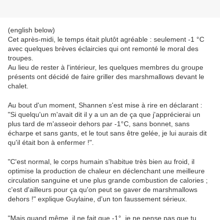
(english below)
Cet après-midi, le temps était plutôt agréable : seulement -1 °C
avec quelques brèves éclaircies qui ont remonté le moral des
troupes.
Au lieu de rester à l'intérieur, les quelques membres du groupe
présents ont décidé de faire griller des marshmallows devant le
chalet.
Au bout d'un moment, Shannen s'est mise à rire en déclarant :
"Si quelqu'un m'avait dit il y a un an de ça que j'apprécierai un
plus tard de m'asseoir dehors par -1°C, sans bonnet, sans
écharpe et sans gants, et le tout sans être gelée, je lui aurais dit
qu'il était bon à enfermer !".
"C'est normal, le corps humain s'habitue très bien au froid, il
optimise la production de chaleur en déclenchant une meilleure
circulation sanguine et une plus grande combustion de calories ;
c'est d'ailleurs pour ça qu'on peut se gaver de marshmallows
dehors !" explique Guylaine, d'un ton faussement sérieux.
"Mais quand même, il ne fait que -1°, je ne pense pas que tu