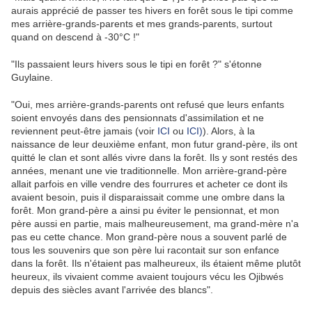
aurais apprécié de passer tes hivers en forêt sous le tipi comme
mes arrière-grands-parents et mes grands-parents, surtout
quand on descend à -30°C !"
"Ils passaient leurs hivers sous le tipi en forêt ?" s'étonne
Guylaine.
"Oui, mes arrière-grands-parents ont refusé que leurs enfants
soient envoyés dans des pensionnats d'assimilation et ne
reviennent peut-être jamais (voir
ICI
ou
ICI)
). Alors, à la
naissance de leur deuxième enfant, mon futur grand-père, ils ont
quitté le clan et sont allés vivre dans la forêt. Ils y sont restés des
années, menant une vie traditionnelle. Mon arrière-grand-père
allait parfois en ville vendre des fourrures et acheter ce dont ils
avaient besoin, puis il disparaissait comme une ombre dans la
forêt. Mon grand-père a ainsi pu éviter le pensionnat, et mon
père aussi en partie, mais malheureusement, ma grand-mère n'a
pas eu cette chance. Mon grand-père nous a souvent parlé de
tous les souvenirs que son père lui racontait sur son enfance
dans la forêt. Ils n'étaient pas malheureux, ils étaient même plutôt
heureux, ils vivaient comme avaient toujours vécu les Ojibwés
depuis des siècles avant l'arrivée des blancs".