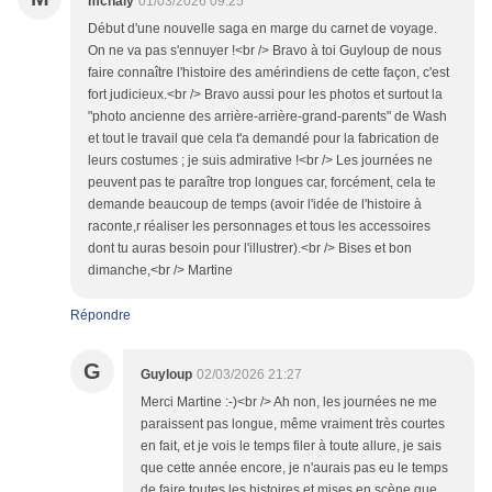
mchaly
01/03/2026 09:25
Début d'une nouvelle saga en marge du carnet de voyage.
On ne va pas s'ennuyer !<br /> Bravo à toi Guyloup de nous
faire connaître l'histoire des amérindiens de cette façon, c'est
fort judicieux.<br /> Bravo aussi pour les photos et surtout la
"photo ancienne des arrière-arrière-grand-parents" de Wash
et tout le travail que cela t'a demandé pour la fabrication de
leurs costumes ; je suis admirative !<br /> Les journées ne
peuvent pas te paraître trop longues car, forcément, cela te
demande beaucoup de temps (avoir l'idée de l'histoire à
raconte,r réaliser les personnages et tous les accessoires
dont tu auras besoin pour l'illustrer).<br /> Bises et bon
dimanche,<br /> Martine
Répondre
G
Guyloup
02/03/2026 21:27
Merci Martine :-)<br /> Ah non, les journées ne me
paraissent pas longue, même vraiment très courtes
en fait, et je vois le temps filer à toute allure, je sais
que cette année encore, je n'aurais pas eu le temps
de faire toutes les histoires et mises en scène que