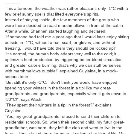
-----------
This afternoon, the weather was rather pleasant: only -1°C with a
few brief sunny spells that lifted everyone's spirits.
Instead of staying inside, the few members of the group who
were there decided to roast marshmallows in front of the cabin.
After a while, Shannen started laughing and declared:
"If someone had told me a year ago that I would later enjoy sitting
outside in -1°C, without a hat, scarf, or gloves, and without
freezing, I would have told them they should be locked up!"
"It's normal, the human body adapts very well to the cold; it
optimizes heat production by triggering better blood circulation
and greater calorie burning; that's why we can stuff ourselves
with marshmallows outside!" explained Guylaine, in a mock-
serious tone.
"But still, it's only -1°C. I don't think you would have enjoyed
spending your winters in the forest in a tipi like my great-
grandparents and grandparents, especially when it gets down to
-30°C!", says Wash.
"They spent their winters in a tipi in the forest?" exclaims
Guylaine.
"Yes, my great-grandparents refused to send their children to
residential schools. So, when their second child, my futur great-
grandfather, was born, they left the clan and went to live in the
forest. They stayed there for years, leading a traditional life. My