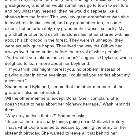
great-great-grandfather would sometimes go to town to sell furs
and buy what they needed, then he would disappear like a
shadow into the forest. This way, my great-grandfather was able
to avoid residential school, and my grandfather too, to some
extent, but unfortunately, my grandmother wasn't so lucky. My
grandfather often told us all the stories his father shared with him
about his childhood in the forest. They weren't unhappy; they
were actually quite happy. They lived the way the Ojibwe had
always lived for centuries before the arrival of white people."
"And what if you told us these stories?" suggests Guylaine, who is
delighted to learn more about her boyfriend.
" "If you think this might interest you, no problem. Instead of
playing guitar in some evenings, I could tell you stories about my
ancestors."
Shannen and Kyle nod, certain that the other members of the
group will also be interested.
"All the other members, except Oona. She'll complain. She
doesn't want to hear about her Mohawk heritage," Wash reminds
them.
"Why do you think that is?" Shannen asks.
"Because there are shady things going on in Mohawk territory.
That's what Oona wanted to escape by joining the army on her
sixteenth birthday. She wanted to leave all that behind her."