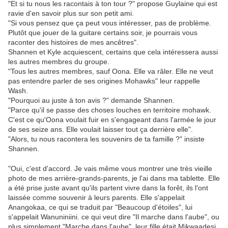
"Et si tu nous les racontais à ton tour ?" propose Guylaine qui est
ravie d'en savoir plus sur son petit ami.
"Si vous pensez que ça peut vous intéresser, pas de problème.
Plutôt que jouer de la guitare certains soir, je pourrais vous
raconter des histoires de mes ancêtres".
Shannen et Kyle acquiescent, certains que cela intéressera aussi
les autres membres du groupe.
"Tous les autres membres, sauf Oona. Elle va râler. Elle ne veut
pas entendre parler de ses origines Mohawks" leur rappelle
Wash.
"Pourquoi au juste à ton avis ?" demande Shannen.
"Parce qu'il se passe des choses louches en territoire mohawk.
C'est ce qu'Oona voulait fuir en s'engageant dans l'armée le jour
de ses seize ans. Elle voulait laisser tout ça derrière elle".
"Alors, tu nous racontera les souvenirs de ta famille ?" insiste
Shannen.
"Oui, c'est d'accord. Je vais même vous montrer une très vieille
photo de mes arrière-grands-parents, je l'ai dans ma tablette. Elle
a été prise juste avant qu'ils partent vivre dans la forêt, ils l'ont
laissée comme souvenir à leurs parents. Elle s'appelait
Anangokaa, ce qui se traduit par "Beaucoup d'étoiles", lui
s'appelait Wanuniniini. ce qui veut dire "Il marche dans l'aube", ou
plus simplement "Marche dans l'aube", leur fille était Mikwaadesi.