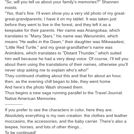
"So, will you tell us about your family's memories?" Shannen
insists.
"Yes, that's fine. I'll even show you a very old photo of my great-
great-grandparents; I have it on my tablet. It was taken just
before they went to live in the forest, and they left it as a
keepsake for their parents. Her name was Anangokaa, which
translates to "Many Stars," his name was Wanuniniini, which
means "He walks in the Dawn," their daughter was Mikwaadesi,
"Little Red Turtle," and my great-grandfather's name was
Animikiins, which translates to "Distant Thunder," which suited
him well because he had a very deep voice. Of course, I'll tell you
about them using the translations of their names, otherwise you'll
never stop asking me to explain who's who!"
They continued chatting about this and that for about an hour,
then, as the evening chill began to bite, they went home.
And here's the photo Wash showed them.
Thus begins a new saga running parallel to the Travel Journal:
Native American Memories.
------------
If you prefer to see the characters in color, here they are.
Absolutely everything is my own creation: the clothes and leather
moccasins, the accessories, and the baby carrier. There's also a
teepee, horses, and lots of other things...
To be continued!