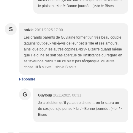
Merci Chantal, ça me fait plaisir que leurs aventures
te plaisent .<br /> Bonne journée :-)<br /> Bises
S
soizic
20/11/2025 17:00
Les grands parents de Guylaine forment un très beau couple,
taquins tout deux vis-à-vis de leur petite fille et ses amours,
ainsi que pour les autres copines.<br /> Bizarre quand même
que Heidi ne se soit pas aperçue de l'inststance du regard en
sa faveur de Nabil ? ou ce n'est pas réciproque, ou autre
chose !!!! à suivre... <br /> Bisous
Répondre
G
Guyloup
26/11/2025 00:31
Je crois bien qu'il y a autre chose.... on le saura un
de ces jours je pense !<br /> Bonne journée :-)<br />
Bises