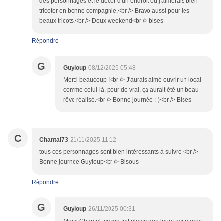
des personnages et le décor d'un endroit où j'aimerais bien
tricoter en bonne compagnie.<br /> Bravo aussi pour les
beaux tricots.<br /> Doux weekend<br /> bises
Répondre
G
Guyloup
08/12/2025 05:48
Merci beaucoup !<br /> J'aurais aimé ouvrir un local
comme celui-là, pour de vrai, ça aurait été un beau
rêve réalisé.<br /> Bonne journée :-)<br /> Bises
C
Chantal73
21/11/2025 11:12
tous ces personnages sont bien intéressants à suivre <br />
Bonne journée Guyloup<br /> Bisous
Répondre
G
Guyloup
26/11/2025 00:31