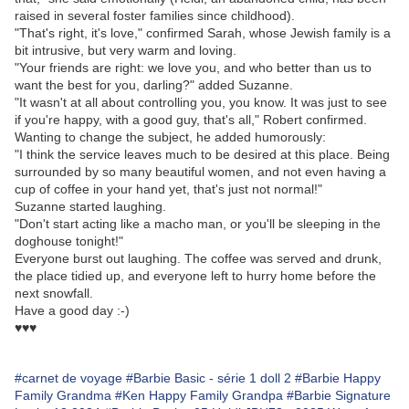
raised in several foster families since childhood).
"That's right, it's love," confirmed Sarah, whose Jewish family is a
bit intrusive, but very warm and loving.
"Your friends are right: we love you, and who better than us to
want the best for you, darling?" added Suzanne.
"It wasn't at all about controlling you, you know. It was just to see
if you're happy, with a good guy, that's all," Robert confirmed.
Wanting to change the subject, he added humorously:
"I think the service leaves much to be desired at this place. Being
surrounded by so many beautiful women, and not even having a
cup of coffee in your hand yet, that's just not normal!"
Suzanne started laughing.
"Don't start acting like a macho man, or you'll be sleeping in the
doghouse tonight!"
Everyone burst out laughing. The coffee was served and drunk,
the place tidied up, and everyone left to hurry home before the
next snowfall.
Have a good day :-)
♥♥♥
#carnet de voyage
#Barbie Basic - série 1 doll 2
#Barbie Happy
Family Grandma
#Ken Happy Family Grandpa
#Barbie Signature