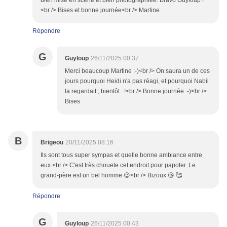
bien mise en scène et bien photographiée. Bravo Guyloup !
<br /> Bises et bonne journée<br /> Martine
Répondre
G
Guyloup
26/11/2025 00:37
Merci beaucoup Martine :-)<br /> On saura un de ces
jours pourquoi Heidi n'a pas réagi, et pourquoi Nabil
la regardait ; bientôt...!<br /> Bonne journée :-)<br />
Bises
B
Brigeou
20/11/2025 08:16
Ils sont tous super sympas et quelle bonne ambiance entre
eux.<br /> C'est très chouete cet endroit pour papoter. Le
grand-père est un bel homme 😉<br /> Bizoux 😘 🥰
Répondre
G
Guyloup
26/11/2025 00:43