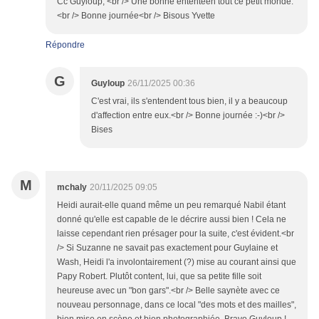
Cc Guyloup, <br /> Une bonne ententeen tout ce petit monde.
<br /> Bonne journée<br /> Bisous Yvette
Répondre
G
Guyloup
26/11/2025 00:36
C'est vrai, ils s'entendent tous bien, il y a beaucoup
d'affection entre eux.<br /> Bonne journée :-)<br />
Bises
M
mchaly
20/11/2025 09:05
Heidi aurait-elle quand même un peu remarqué Nabil étant
donné qu'elle est capable de le décrire aussi bien ! Cela ne
laisse cependant rien présager pour la suite, c'est évident.<br
/> Si Suzanne ne savait pas exactement pour Guylaine et
Wash, Heidi l'a involontairement (?) mise au courant ainsi que
Papy Robert. Plutôt content, lui, que sa petite fille soit
heureuse avec un "bon gars".<br /> Belle saynète avec ce
nouveau personnage, dans ce local "des mots et des mailles",