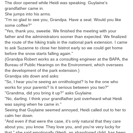
The door opened while Heidi was speaking. Guylaine's
grandfather came in.
She jumps into his arms.
"I'm so glad to see you, Grandpa. Have a seat. Would you like
some coffee?"
"Yes, thank you, sweetie. We finished the meeting with your
father and the administrators sooner than expected. We finalized
the route of the hiking trails in the national park extension. I came
to ask Suzanne to close her bistrot early so we could get home
before the snow starts falling again."
(Grandpa Robert works as a consulting engineer at the BAPA, the
Bureau of Public Hearings on the Environment, which oversees
the development of the park extension.)
Grandpa sits down and asks:
"So, I hear you're seeing an ornithologist? Is he the one who
works for your parents? Is it serious between you two?"
"Grandma, did you bring it up?" asks Guylaine.
"No, darling. I think your grandfather just overheard what Heidi
was saying when he came in."
Seeing that Guylaine seemed annoyed, Heidi called out to her to
calm her down.
"And even if that were the case, it's only natural that they care
about you, you know. They love you, and you're very lucky for
that," she said emotionally (Heidi, an abandoned child, has been