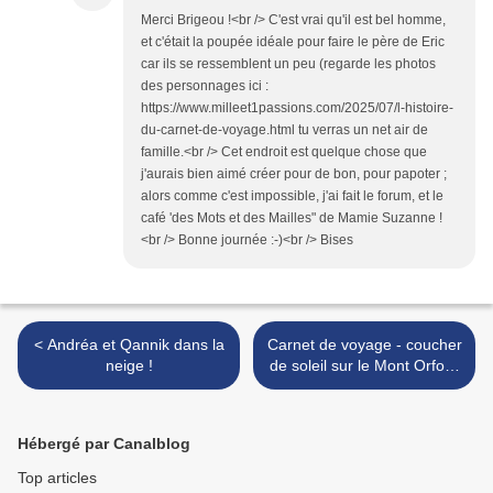
Merci Brigeou !<br /> C'est vrai qu'il est bel homme,
et c'était la poupée idéale pour faire le père de Eric
car ils se ressemblent un peu (regarde les photos
des personnages ici :
https://www.milleet1passions.com/2025/07/l-histoire-
du-carnet-de-voyage.html tu verras un net air de
famille.<br /> Cet endroit est quelque chose que
j'aurais bien aimé créer pour de bon, pour papoter ;
alors comme c'est impossible, j'ai fait le forum, et le
café 'des Mots et des Mailles" de Mamie Suzanne !
<br /> Bonne journée :-)<br /> Bises
< Andréa et Qannik dans la
Carnet de voyage - coucher
neige !
de soleil sur le Mont Orford
>
Hébergé par Canalblog
Top articles