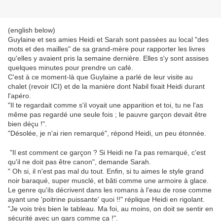
(english below)
Guylaine et ses amies Heidi et Sarah sont passées au local "des
mots et des mailles" de sa grand-mère pour rapporter les livres
qu'elles y avaient pris la semaine dernière. Elles s'y sont assises
quelques minutes pour prendre un café.
C'est à ce moment-là que Guylaine a parlé de leur visite au
chalet (revoir ICI) et de la manière dont Nabil fixait Heidi durant
l'apéro.
"Il te regardait comme s'il voyait une apparition et toi, tu ne l'as
même pas regardé une seule fois ; le pauvre garçon devait être
bien déçu !".
"Désolée, je n'ai rien remarqué", répond Heidi, un peu étonnée.
"Il est comment ce garçon ? Si Heidi ne l'a pas remarqué, c'est
qu'il ne doit pas être canon", demande Sarah.
" Oh si, il n'est pas mal du tout. Enfin, si tu aimes le style grand
noir baraqué, super musclé, et bâti comme une armoire à glace.
Le genre qu'ils décrivent dans les romans à l'eau de rose comme
ayant une 'poitrine puissante' quoi !!" réplique Heidi en rigolant.
"Je vois très bien le tableau. Ma foi, au moins, on doit se sentir en
sécurité avec un gars comme ça !".