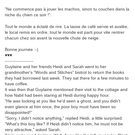
"Ne commence pas à jouer les machos, sinon tu couches dans la
niche du chien ce soir !".
Tout le monde a éclaté de rire. La tasse de café servie et avalée,
le local remis en ordre, tout le monde est parti pour vite rentrer
chacun chez soi avant la nouvelle chute de neige.
Bonne journée :-)
♥♥♥
-------------------
Guylaine and her friends Heidi and Sarah went to her
grandmother's "Words and Stitches" bistrot to return the books
they had borrowed last week. They sat there for a few minutes to
have coffee.
It was then that Guylaine mentioned their visit to the cottage and
how Nabil had been staring at Heidi during happy hour.
"He was looking at you like he'd seen a ghost, and you didn't
even glance at him once; the poor boy must have been so
disappointed!"
"Sorry, I didn't notice anything," replied Heidi, a little surprised.
"What's this boy like? If Heidi didn't notice him, he must not be
very attractive," asked Sarah.