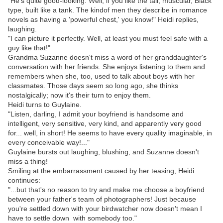
"He's quite good-looking. Well, if you like the tall, muscular, Black
type, built like a tank. The kindof men they describe in romance
novels as having a 'powerful chest,' you know!" Heidi replies,
laughing.
"I can picture it perfectly. Well, at least you must feel safe with a
guy like that!"
Grandma Suzanne doesn't miss a word of her granddaughter's
conversation with her friends. She enjoys listening to them and
remembers when she, too, used to talk about boys with her
classmates. Those days seem so long ago, she thinks
nostalgically; now it's their turn to enjoy them.
Heidi turns to Guylaine.
"Listen, darling, I admit your boyfriend is handsome and
intelligent, very sensitive, very kind, and apparently very good
for... well, in short! He seems to have every quality imaginable, in
every conceivable way!..."
Guylaine bursts out laughing, blushing, and Suzanne doesn't
miss a thing!
Smiling at the embarrassment caused by her teasing, Heidi
continues:
"...but that's no reason to try and make me choose a boyfriend
between your father's team of photographers! Just because
you're settled down with your birdwatcher now doesn't mean I
have to settle down with somebody too."