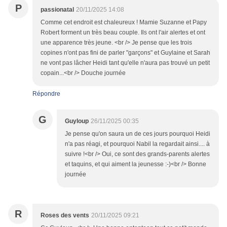
P
passionatal
20/11/2025 14:08
Comme cet endroit est chaleureux ! Mamie Suzanne et Papy
Robert forment un très beau couple. Ils ont l'air alertes et ont
une apparence très jeune. <br /> Je pense que les trois
copines n'ont pas fini de parler "garçons" et Guylaine et Sarah
ne vont pas lâcher Heidi tant qu'elle n'aura pas trouvé un petit
copain...<br /> Douche journée
Répondre
G
Guyloup
26/11/2025 00:35
Je pense qu'on saura un de ces jours pourquoi Heidi
n'a pas réagi, et pourquoi Nabil la regardait ainsi.... à
suivre !<br /> Oui, ce sont des grands-parents alertes
et taquins, et qui aiment la jeunesse :-)<br /> Bonne
journée
R
Roses des vents
20/11/2025 09:21