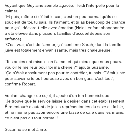
Voyant que Guylaine semble agacée, Heidi l'interpelle pour la
calmer.
"Et puis, même si c'était le cas, c'est un peu normal qu'ils se
soucient de toi, tu sais. Ils t'aiment, et tu as beaucoup de chance
pour ça", déclare-t-elle avec émotion (Heidi, enfant abandonnée,
a été élevée dans plusieurs familles d'accueil depuis son
enfance).
"C'est vrai, c'est de l'amour, ça" confirme Sarah, dont la famille
juive est totalement envahissante, mais très chaleureuse.
"Tes amies ont raison : on t'aime, et qui mieux que nous pourrait
vouloir le meilleur pour toi ma chérie ?" ajoute Suzanne.
"Ça n'était absolument pas pour te contrôler, tu sais. C'était juste
pour savoir si tu es heureuse avec un bon gars, c'est tout",
confirme Robert.
Voulant changer de sujet, il ajoute d'un ton humoristique.
"Je trouve que le service laisse à désirer dans cet établissement.
Être entouré d'autant de jolies représentantes du sexe dit faible,
et ne même pas avoir encore une tasse de café dans les mains,
ce n'est pas du tout normal !".
Suzanne se met à rire.