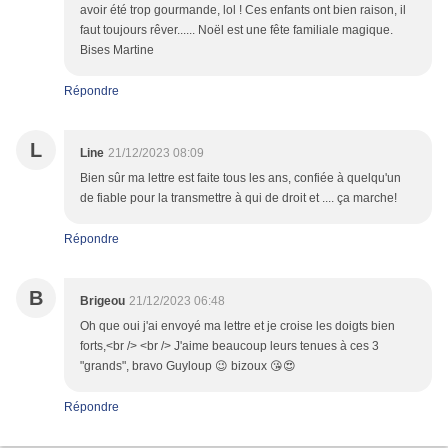
avoir été trop gourmande, lol ! Ces enfants ont bien raison, il
faut toujours rêver...... Noël est une fête familiale magique.
Bises Martine
Répondre
L
Line
21/12/2023 08:09
Bien sûr ma lettre est faite tous les ans, confiée à quelqu'un
de fiable pour la transmettre à qui de droit et .... ça marche!
Répondre
B
Brigeou
21/12/2023 06:48
Oh que oui j'ai envoyé ma lettre et je croise les doigts bien
forts,<br /> <br /> J'aime beaucoup leurs tenues à ces 3
"grands", bravo Guyloup 😉 bizoux 😘😍
Répondre