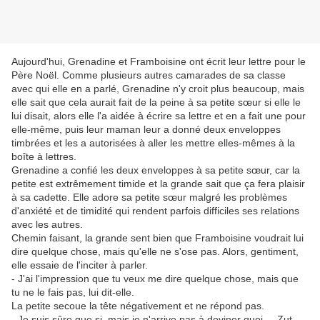
Aujourd'hui, Grenadine et Framboisine ont écrit leur lettre pour le
Père Noël. Comme plusieurs autres camarades de sa classe
avec qui elle en a parlé, Grenadine n'y croit plus beaucoup, mais
elle sait que cela aurait fait de la peine à sa petite
sœur
si elle le
lui disait, alors elle l'a aidée à écrire sa lettre et en a fait une pour
elle-même, puis leur maman leur a donné deux enveloppes
timbrées et les a autorisées à aller les mettre elles-mêmes à la
boîte à lettres.
Grenadine a confié les deux enveloppes à sa petite
sœur
, car la
petite est extrêmement timide et la grande sait que ça fera plaisir
à sa cadette. Elle adore sa petite
sœur
malgré les problèmes
d'anxiété et de timidité qui rendent parfois difficiles ses relations
avec les autres.
Chemin faisant, la grande sent bien que Framboisine voudrait lui
dire quelque chose, mais qu'elle ne s'ose pas. Alors, gentiment,
elle essaie de l'inciter à parler.
- J'ai l'impression que tu veux me dire quelque chose, mais que
tu ne le fais pas, lui dit-elle.
La petite secoue la tête négativement et ne répond pas.
- Je suis sûre que si, mais je n'arrive pas à deviner quoi.... Zut