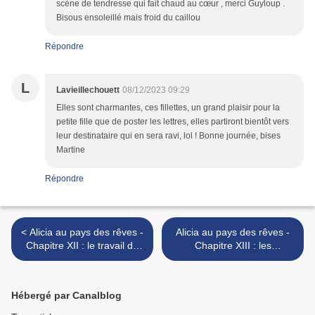
scène de tendresse qui fait chaud au cœur , merci Guyloup .
Bisous ensoleillé mais froid du caillou
Répondre
L
Lavieillechouett
08/12/2023 09:29
Elles sont charmantes, ces fillettes, un grand plaisir pour la
petite fille que de poster les lettres, elles partiront bientôt vers
leur destinataire qui en sera ravi, lol ! Bonne journée, bises
Martine
Répondre
< Alicia au pays des rêves -
Alicia au pays des rêves -
Chapitre XII : le travail de
Chapitre XIII : les
Noël des lutins
bonshommes en pain
d'épice >
Hébergé par Canalblog