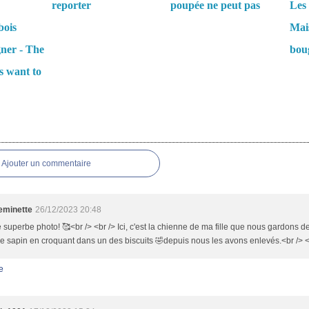
reporter
poupée ne peut pas
Les 
bois
Mais
gner - The
boug
s want to
es
Ajouter un commentaire
minette
26/12/2023 20:48
 superbe photo! 🥰<br /> <br /> Ici, c'est la chienne de ma fille que nous gardons de
 le sapin en croquant dans un des biscuits 🤣depuis nous les avons enlevés.<br /> <
e