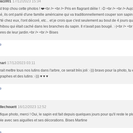
cia1001
17/12/2023 15:34
st trop chou cette photos ! ❤️<br /> <br /> Pris en flagrant délie ! :-D <br /> <br /> Auj
sé, ils ont parlé d'une famille américaine qui va traditionnellement couper son sapin en
té chez eux, l'ont décoré, etc... et je crois que c'est seulement au bout de 4 jours qu
hibou qui était caché dans les branches du sapin. Il n'avait pas bougé. :-)<br /> <br /
bres de leur jardin.<br /> <br /> Bises
e
mari
17/12/2023 03:11
drait mettre tous nos lutins dans l'arbre, ce serait très joli :-))) bravo pour la photo, tu
raphes et des lutins :-))) ♥ ♥ ♥
e
llechouett
16/12/2023 12:52
ique photo, merci ! Oui, le sapin est fait depuis quelques jours pour qu'il reste le 
le avec ses aiguilles et ses décorations. Bises Martine
e