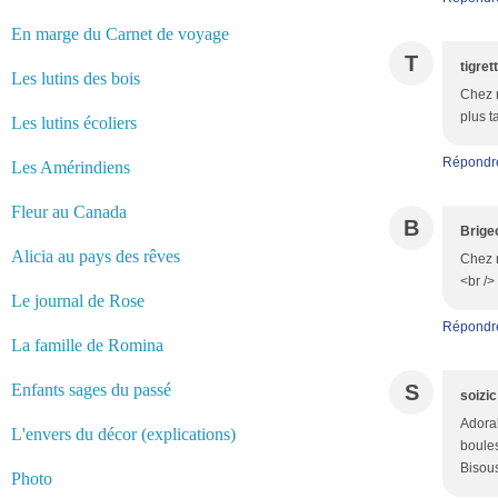
En marge du Carnet de voyage
T
tigret
Les lutins des bois
Chez n
plus t
Les lutins écoliers
Répondr
Les Amérindiens
Fleur au Canada
B
Brige
Alicia au pays des rêves
Chez n
<br />
Le journal de Rose
Répondr
La famille de Romina
Enfants sages du passé
S
soizic
Adorab
L'envers du décor (explications)
boules
Bisou
Photo