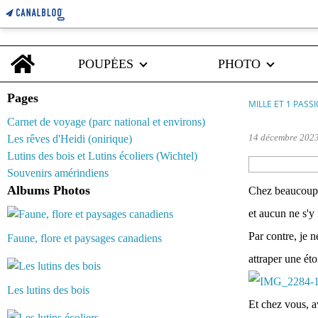
Home
POUPÉES
PHOTO
Pages
MILLE ET 1 PASS
Carnet de voyage (parc national et environs)
14 décembre 202
Les rêves d'Heidi (onirique)
Lutins des bois et Lutins écoliers (Wichtel)
Souvenirs amérindiens
Albums Photos
Chez beaucoup d
et aucun ne s'y 
Par contre, je n
Faune, flore et paysages canadiens
attraper une éto
Les lutins des bois
Et chez vous, a