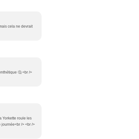
 mais cela ne devrait
nthétique 🤔 <br />
a Yorkette roule les
 journée<br /> <br />