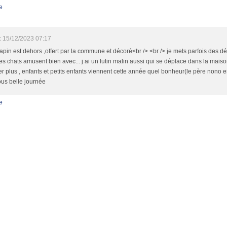
e
t
15/12/2023 07:17
pin est dehors ,offert par la commune et décoré<br /> <br /> je mets parfois des 
es chats amusent bien avec... j ai un lutin malin aussi qui se déplace dans la maison.
r plus , enfants et petits enfants viennent cette année quel bonheur(le père nono es
ous belle journée
e