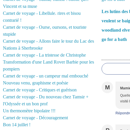
Vincent et sa muse
Les lutins des 
Carnet de voyage - Libellule. rires et bisou
contrarié !
veulent se bai
Carnet de voyage - Ourse, oursons, et touriste
woodland elve
stupide
go for a bath
Carnet de voyage - Allons faire le tour du Lac des
Nations à Sherbrooke
Carnet de voyage - La tristesse de Christophe
Commentair
Transformation d'une Land Rover Barbie pour les
pompiers
Carnet de voyage - un campeur mal embouché
Nouveau venu, graphisme et poésie
M
Mamie
Carnet de voyage - Critiques et guérison
Quelle
Carnet de voyage - Du nouveau chez Tamsir +
visité
l'Odyssée et un bon prof
Un thermomètre bipolaire !!!
Répondr
Carnet de voyage - Découragement
Bon 14 juillet !