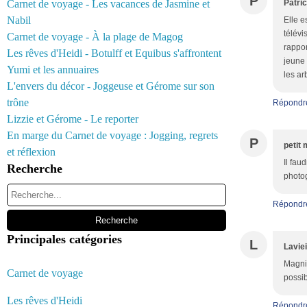
P
Carnet de voyage - Les vacances de Jasmine et
Patri
Nabil
Elle e
télévi
Carnet de voyage - À la plage de Magog
rappor
Les rêves d'Heidi - Botulff et Equibus s'affrontent
jeune 
Yumi et les annuaires
les ar
L'envers du décor - Joggeuse et Gérome sur son
trône
Répondr
Lizzie et Gérome - Le reporter
En marge du Carnet de voyage : Jogging, regrets
P
petit 
et réflexion
Il fau
Recherche
photog
Répondr
Principales catégories
L
Laviei
Magnif
Carnet de voyage
possib
Les rêves d'Heidi
Répondr