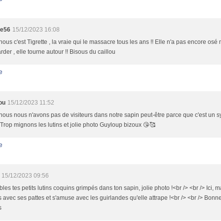
te56
15/12/2023 16:08
ous c'est Tigrette , la vraie qui le massacre tous les ans !! Elle n'a pas encore osé
arder , elle tourne autour !! Bisous du caillou
e
ou
15/12/2023 11:52
ous nous n'avons pas de visiteurs dans notre sapin peut-être parce que c'est un sy
 Trop mignons les lutins et jolie photo Guyloup bizoux 😘🥰
e
15/12/2023 09:56
les tes petits lutins coquins grimpés dans ton sapin, jolie photo !<br /> <br /> Ici, m
 avec ses pattes et s'amuse avec les guirlandes qu'elle attrape !<br /> <br /> Bonne
s