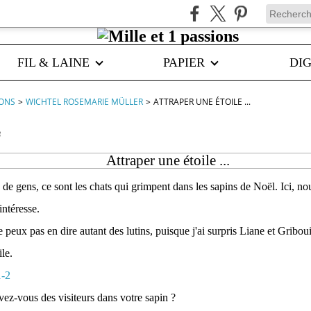
FIL & LAINE
PAPIER
DIG
IONS
>
WICHTEL ROSEMARIE MÜLLER
>
ATTRAPER UNE ÉTOILE ...
3
Attraper une étoile ...
e gens, ce sont les chats qui grimpent dans les sapins de Noël. Ici, no
intéresse.
e peux pas en dire autant des lutins, puisque j'ai surpris Liane et Griboui
ile.
vez-vous des visiteurs dans votre sapin ?