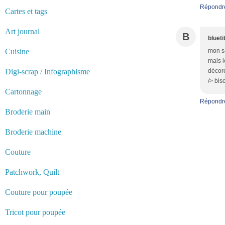
Répondr
Cartes et tags
Art journal
B
blueti
Cuisine
mon sa
mais l
Digi-scrap / Infographisme
décore
/> bis
Cartonnage
Répondr
Broderie main
Broderie machine
Couture
Patchwork, Quilt
Couture pour poupée
Tricot pour poupée