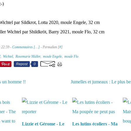
-)
Wichtel par Sildkrot, Lotta 2020, moule Engele, 32 cm
ller Wichtel par Shildkröt, Barry 2021, moule Flo, 32 cm
à 22:59 -
Commentaires [
…
]
- Permalien [
#
]
l
,
Wichtel
,
Rosemarie Müller
,
moule Engele
,
moule Flo
Repost
0
as un homme !!
Jumelles et jumeaux : Le plus b
aussi :
Lizzie et Gérome - Le
Les lutins écoliers - Ma