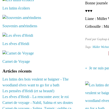
Bonne journée :
Les lutins écoliers
♥♥♥
Liane : Müller 
Souvenirs amérindiens
Gribouille : Mü
Posté par Guyloup 
Les rêves d'Heidi
Tags:
Müller Wichte
Carnet de Voyage
Je ne suis p
Articles récents
Vous aimerez 
Les lutins des bois veulent se baigner - The
woodland elves want to go for a bath
Les pensées d'Heidi (et sa beauté)
Les rêves d'Heidi - La rencontre avec le roi
Carnet de voyage - Nabil, Salma et ses doutes
Carnet de voyage - Salma, Tamsir : oublie ça...