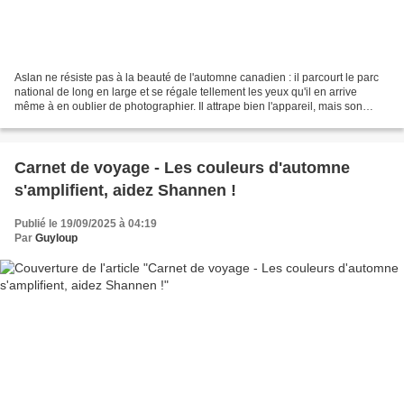
Aslan ne résiste pas à la beauté de l'automne canadien : il parcourt le parc
national de long en large et se régale tellement les yeux qu'il en arrive
même à en oublier de photographier. Il attrape bien l'appareil, mais son
regard admiratif, presque ensorcelé,...
Carnet de voyage - Les couleurs d'automne
s'amplifient, aidez Shannen !
Publié le 19/09/2025 à 04:19
Par
Guyloup