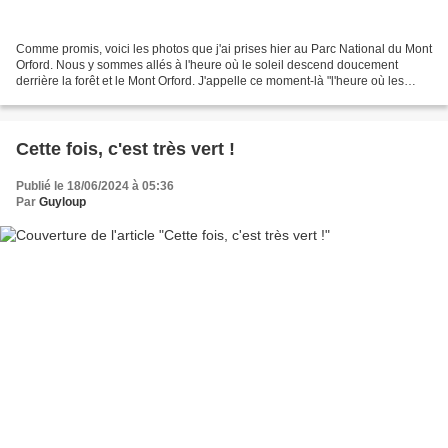
Comme promis, voici les photos que j'ai prises hier au Parc National du Mont
Orford. Nous y sommes allés à l'heure où le soleil descend doucement
derrière la forêt et le Mont Orford. J'appelle ce moment-là "l'heure où les
ombres s'allongent" ; c'est mon...
Cette fois, c'est très vert !
Publié le 18/06/2024 à 05:36
Par
Guyloup