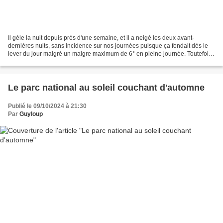
Il gèle la nuit depuis près d'une semaine, et il a neigé les deux avant-
dernières nuits, sans incidence sur nos journées puisque ça fondait dès le
lever du jour malgré un maigre maximum de 6° en pleine journée. Toutefois,
une séquence de temps plus confortable...
Le parc national au soleil couchant d'automne
Publié le 09/10/2024 à 21:30
Par
Guyloup