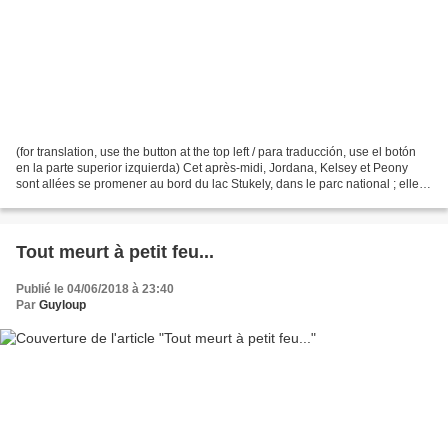
(for translation, use the button at the top left / para traducción, use el botón
en la parte superior izquierda) Cet après-midi, Jordana, Kelsey et Peony
sont allées se promener au bord du lac Stukely, dans le parc national ; elles
ont fait un petit tour...
Tout meurt à petit feu...
Publié le 04/06/2018 à 23:40
Par
Guyloup