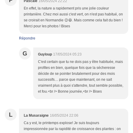
P
Pascale
16/05/2024 22:22
En effet, la nature a rapidement pris une jolie couleur
printanière. Chez moi aussi c'est vert, on n'est pas habitué, on
se croirait en Normandie 😉😆. Mais comme cela fait du bien !
Merci pour les photos ! Bises
Répondre
G
Guyloup
17/05/2024 05:23
C'est certain que tu ne dois pas y être habituée, mais
profites en bien, quelque fois que la sécheresse
décide de se pointer brutalement pour des mois
successifs.... parce que maintenant, on ne sait
vraiment plus à quoi s'attendre, tout semble possible,
et fou.<br /> Bonne journée,<br /> Bises
L
La Musaraigne
16/05/2024 22:06
Ca y est, le printemps explose! Je suis toujours
impressionnée par la rapidité de croissance des plantes : on