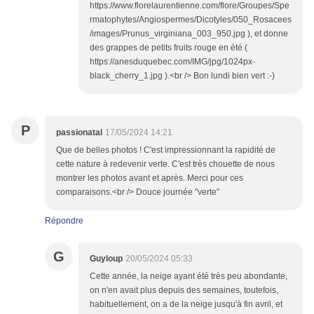
https://www.florelaurentienne.com/flore/Groupes/Spe
rmatophytes/Angiospermes/Dicotyles/050_Rosacees
/images/Prunus_virginiana_003_950.jpg ), et donne
des grappes de petits fruits rouge en été (
https://anesduquebec.com/IMG/jpg/1024px-
black_cherry_1.jpg ).<br /> Bon lundi bien vert :-)
P
passionatal
17/05/2024 14:21
Que de belles photos ! C'est impressionnant la rapidité de
cette nature à redevenir verte. C'est très chouette de nous
montrer les photos avant et après. Merci pour ces
comparaisons.<br /> Douce journée "verte"
Répondre
G
Guyloup
20/05/2024 05:33
Cette année, la neige ayant été très peu abondante,
on n'en avait plus depuis des semaines, toutefois,
habituellement, on a de la neige jusqu'à fin avril, et