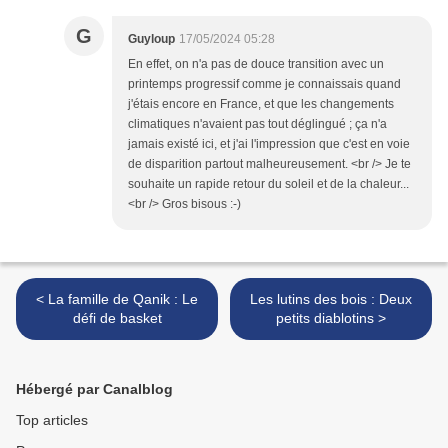
G
Guyloup
17/05/2024 05:28
En effet, on n'a pas de douce transition avec un
printemps progressif comme je connaissais quand
j'étais encore en France, et que les changements
climatiques n'avaient pas tout déglingué ; ça n'a
jamais existé ici, et j'ai l'impression que c'est en voie
de disparition partout malheureusement. <br /> Je te
souhaite un rapide retour du soleil et de la chaleur...
<br /> Gros bisous :-)
< La famille de Qanik : Le
Les lutins des bois : Deux
défi de basket
petits diablotins >
Hébergé par Canalblog
Top articles