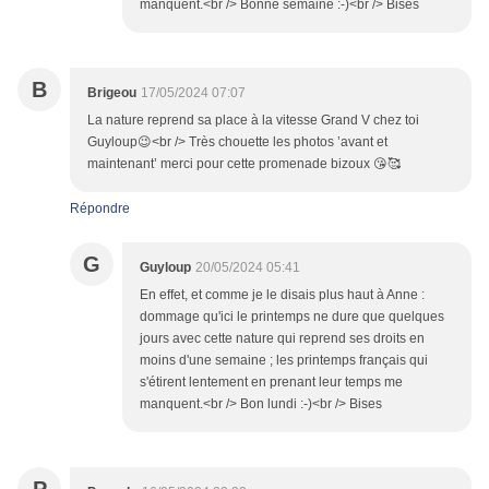
manquent.<br /> Bonne semaine :-)<br /> Bises
B
Brigeou
17/05/2024 07:07
La nature reprend sa place à la vitesse Grand V chez toi
Guyloup😉<br /> Très chouette les photos ’avant et
maintenant’ merci pour cette promenade bizoux 😘🥰
Répondre
G
Guyloup
20/05/2024 05:41
En effet, et comme je le disais plus haut à Anne :
dommage qu'ici le printemps ne dure que quelques
jours avec cette nature qui reprend ses droits en
moins d'une semaine ; les printemps français qui
s'étirent lentement en prenant leur temps me
manquent.<br /> Bon lundi :-)<br /> Bises