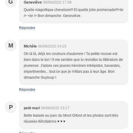
G
Geneviève
06/09/2020 17:38
Quelle magnifique chevelure!!! Et quelle jolie promenade!!!<br
/> <br /> Bon dimanche. Geneviève.
Répondre
M
Michèle
06/09/2020 14:23
Oh là là, déjà les couleurs d'automne ! Ta petite rousse est
bien dans le ton ! Il me semble que tu revisites la littérature de
jeunesse. J'adore ces jeunes héroïnes intrépides, bavardes,
impertinentes... tout ce que je n'étais pas à leur âge. Bon
dimanche Guyloup !
Répondre
P
petit mari
06/09/2020 13:17
Belle balade au parc du Mont Orford et les photos sont très
réussies félicitations ♥ ♥ ♥