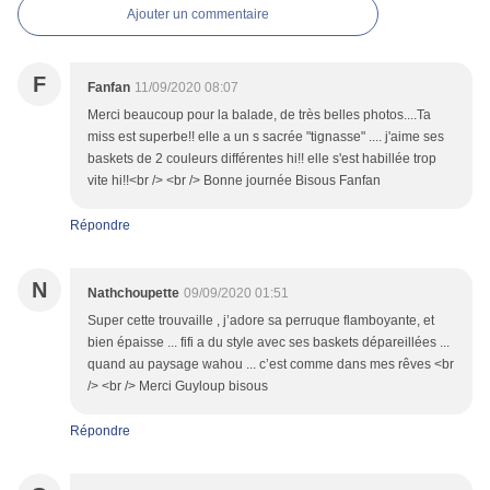
Ajouter un commentaire
F
Fanfan
11/09/2020 08:07
Merci beaucoup pour la balade, de très belles photos....Ta
miss est superbe!! elle a un s sacrée "tignasse" .... j'aime ses
baskets de 2 couleurs différentes hi!! elle s'est habillée trop
vite hi!!<br /> <br /> Bonne journée Bisous Fanfan
Répondre
N
Nathchoupette
09/09/2020 01:51
Super cette trouvaille , j’adore sa perruque flamboyante, et
bien épaisse ... fifi a du style avec ses baskets dépareillées ...
quand au paysage wahou ... c’est comme dans mes rêves <br
/> <br /> Merci Guyloup bisous
Répondre