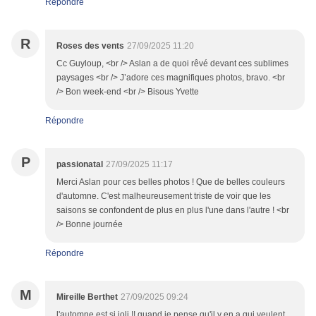
Répondre
R
Roses des vents
27/09/2025 11:20
Cc Guyloup, <br /> Aslan a de quoi rêvé devant ces sublimes
paysages <br /> J’adore ces magnifiques photos, bravo. <br
/> Bon week-end <br /> Bisous Yvette
Répondre
P
passionatal
27/09/2025 11:17
Merci Aslan pour ces belles photos ! Que de belles couleurs
d'automne. C'est malheureusement triste de voir que les
saisons se confondent de plus en plus l'une dans l'autre ! <br
/> Bonne journée
Répondre
M
Mireille Berthet
27/09/2025 09:24
l'automne est si joli !! quand je pense qu'il y en a qui veulent