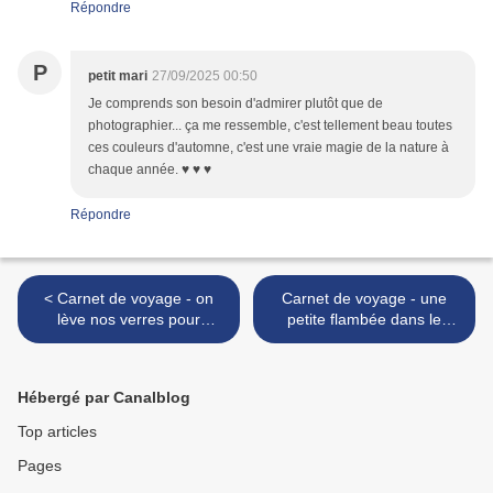
Répondre
P
petit mari
27/09/2025 00:50
Je comprends son besoin d'admirer plutôt que de
photographier... ça me ressemble, c'est tellement beau toutes
ces couleurs d'automne, c'est une vraie magie de la nature à
chaque année. ♥ ♥ ♥
Répondre
< Carnet de voyage - on
Carnet de voyage - une
lève nos verres pour
petite flambée dans le
Shannen !
poêle >
Hébergé par Canalblog
Top articles
Pages