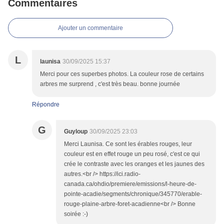
Commentaires
Ajouter un commentaire
L
launisa
30/09/2025 15:37
Merci pour ces superbes photos. La couleur rose de certains
arbres me surprend , c'est très beau. bonne journée
Répondre
G
Guyloup
30/09/2025 23:03
Merci Launisa. Ce sont les érables rouges, leur
couleur est en effet rouge un peu rosé, c'est ce qui
crée le contraste avec les oranges et les jaunes des
autres.<br /> https://ici.radio-
canada.ca/ohdio/premiere/emissions/l-heure-de-
pointe-acadie/segments/chronique/345770/erable-
rouge-plaine-arbre-foret-acadienne<br /> Bonne
soirée :-)