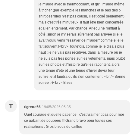
je m'aide avec le thermocollant, et qu'il m'aide même
à tricher (par exemple les manches et le bas des t-
shirt des filles n'est pas cousu, il est collé seulement),
mais c'est très minutieux, il faut être bien concentrée
et aller lentement. Par chance, Arlequine ronflait à
côté, sinon je n'y serais sûrement pas arrivée si elle
avait voulu venir "essayer de m'aider" comme elle le
fait souvent !<br /> Toutefois, comme je le disais plus
haut : je ne vais pas récidiver, dans la mesure où je
ne suis pas très portée sur les vêtements, mais plutôt
sur les photos et l'histoire qu'elles racontent, alors
une tenue d'été et une tenue d'hiver devra leur
suffire, et il faudra qu'ils s'en contentent !<br /> Bonne
soirée :-)<br /> Bises
T
tigrette56
19/05/2025 05:35
Quel courage et quelle patience , c'est vraiment pas pour moi
ce gabarit de poupées !!! Grand bravo pour toutes ces
réalisations . Gros bisous du caillou