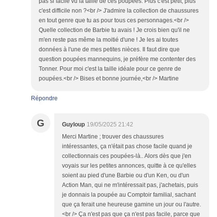
pas si facile vu la taille de ces poupées. Plus c'est petit, plus
c'est difficile non ?<br /> J'admire la collection de chaussures
en tout genre que tu as pour tous ces personnages.<br />
Quelle collection de Barbie tu avais ! Je crois bien qu'il ne
m'en reste pas même la moitié d'une ! Je les ai toutes
données à l'une de mes petites nièces. Il faut dire que
question poupées mannequins, je préfère me contenter des
Tonner. Pour moi c'est la taille idéale pour ce genre de
poupées.<br /> Bises et bonne journée,<br /> Martine
Répondre
G
Guyloup
19/05/2025 21:42
Merci Martine ; trouver des chaussures
intéressantes, ça n'était pas chose facile quand je
collectionnais ces poupées-là.. Alors dès que j'en
voyais sur les petites annonces, quitte à ce qu'elles
soient au pied d'une Barbie ou d'un Ken, ou d'un
Action Man, qui ne m'intéressait pas, j'achetais, puis
je donnais la poupée au Comptoir familial, sachant
que ça ferait une heureuse gamine un jour ou l'autre.
<br /> Ça n'est pas que ça n'est pas facile, parce que