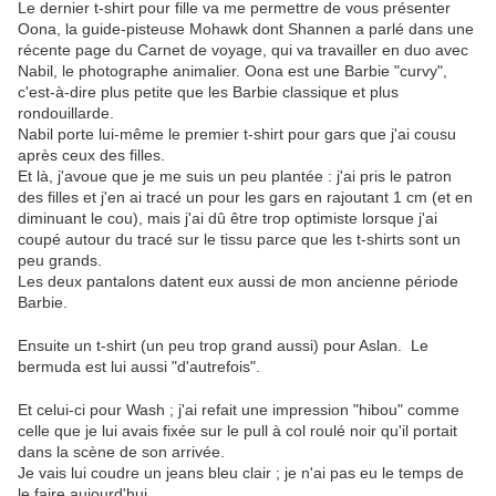
Le dernier t-shirt pour fille va me permettre de vous présenter
Oona, la guide-pisteuse Mohawk dont Shannen a parlé dans une
récente page du Carnet de voyage, qui va travailler en duo avec
Nabil, le photographe animalier. Oona est une Barbie "curvy",
c'est-à-dire plus petite que les Barbie classique et plus
rondouillarde.
Nabil porte lui-même le premier t-shirt pour gars que j'ai cousu
après ceux des filles.
Et là, j'avoue que je me suis un peu plantée : j'ai pris le patron
des filles et j'en ai tracé un pour les gars en rajoutant 1 cm (et en
diminuant le cou), mais j'ai dû être trop optimiste lorsque j'ai
coupé autour du tracé sur le tissu parce que les t-shirts sont un
peu grands.
Les deux pantalons datent eux aussi de mon ancienne période
Barbie.
Ensuite un t-shirt (un peu trop grand aussi) pour Aslan. Le
bermuda est lui aussi "d'autrefois".
Et celui-ci pour Wash ; j'ai refait une impression "hibou" comme
celle que je lui avais fixée sur le pull à col roulé noir qu'il portait
dans la scène de son arrivée.
Je vais lui coudre un jeans bleu clair ; je n'ai pas eu le temps de
le faire aujourd'hui.