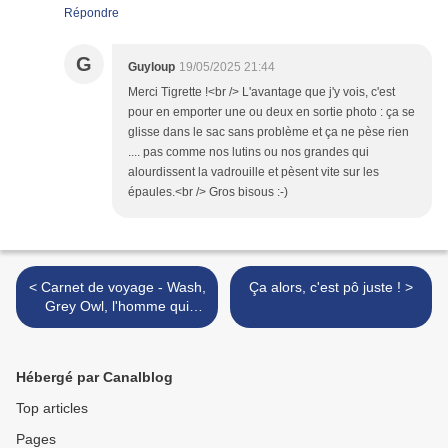
Répondre
G
Guyloup
19/05/2025 21:44
Merci Tigrette !<br /> L'avantage que j'y vois, c'est
pour en emporter une ou deux en sortie photo : ça se
glisse dans le sac sans problème et ça ne pèse rien
.... pas comme nos lutins ou nos grandes qui
alourdissent la vadrouille et pèsent vite sur les
épaules.<br /> Gros bisous :-)
< Carnet de voyage - Wash,
Ça alors, c'est pô juste ! >
Grey Owl, l'homme qui
voulait être indien, et des
photos
Hébergé par Canalblog
Top articles
Pages