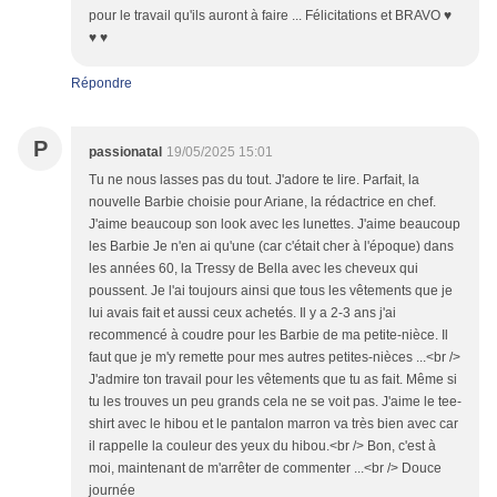
pour le travail qu'ils auront à faire ... Félicitations et BRAVO ♥
♥ ♥
Répondre
P
passionatal
19/05/2025 15:01
Tu ne nous lasses pas du tout. J'adore te lire. Parfait, la
nouvelle Barbie choisie pour Ariane, la rédactrice en chef.
J'aime beaucoup son look avec les lunettes. J'aime beaucoup
les Barbie Je n'en ai qu'une (car c'était cher à l'époque) dans
les années 60, la Tressy de Bella avec les cheveux qui
poussent. Je l'ai toujours ainsi que tous les vêtements que je
lui avais fait et aussi ceux achetés. Il y a 2-3 ans j'ai
recommencé à coudre pour les Barbie de ma petite-nièce. Il
faut que je m'y remette pour mes autres petites-nièces ...<br />
J'admire ton travail pour les vêtements que tu as fait. Même si
tu les trouves un peu grands cela ne se voit pas. J'aime le tee-
shirt avec le hibou et le pantalon marron va très bien avec car
il rappelle la couleur des yeux du hibou.<br /> Bon, c'est à
moi, maintenant de m'arrêter de commenter ...<br /> Douce
journée