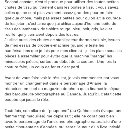
Second constat, c'est si pratique pour utiliser des toutes petites
chutes de tissu qui trainent dans les boîtes à tissu ; vous savez,
celles qui ne sont plus vraiment assez grandes pour en faire
quelque chose, mais pas assez petites pour qu'on ait le courage
de les jeter ; c'est ainsi que j'ai utilisé aujourd'hui une boîte de
tissu des lambeaux de t-shirts rouge, bleu, noir, gris, kaki et
rouille, qui y trainaient depuis des lustres.
J'utilise aussi des chutes de stabilisateur thermo-soluble, issues
de mes essais de broderie-machine (quand je teste les
numérisations que je fais pour mes clients) : je les place sous les
pièces à assembler pour éviter que la machine "mange" les
minuscules pièces, surtout au début de la couture. Une fois la
couture faite, un coup de fer et c'est parti.
Avant de vous faire voir le résultat, je vais commencer par vous
montrer un changement dans le personnage d'Ariane, la
rédactrice en chef du magazine de photo qui a financé le séjour
des baroudeurs-photographes au Canada. Jusqu'ici, c'était cette
poupée qui jouait le rôle.
Toutefois, son allure de "poupoune" (au Québec cela évoque une
femme trop maquillée) me déplaisait ; elle ne collait pas bien
avec le personnage de l'ancienne photographe naturaliste d'une
petite cinquantaine d'années, qui serait l'auteur d'un livre intitulé