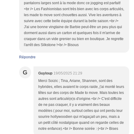
pantalons larges sont à la mode donc ce jogging est parfait!
<br /> Les Fashionistas sont très bien avec les corps articulés,
les made to move sont chouettes aussi. Vive les aventures à
suivre avec cette belle équipe durant la belle saison.<br />
J'ai une bonne vingtaine de Barbie peut-être un peu plus qui
dorment aussi dans un carton et quelques fois il m'arrive de
craquer dans un vide grenier ou bien en boutique. Je regrette
l'arrêt des Silkstone !<br /> Bisous
Répondre
G
Guyloup
19/05/2025 21:29
Merci Soizic ; Tina, Ariane, Shannen, sont des
hybrides, elles avaient le corps raide, j'ai monté leurs
têtes sur des corps de Made to move. Mais toutes les
autres sont articulé(e)s d'origine.<br /> C'est difficile
de ne pas craquer, il y a vraiment des beaux
modèles ( pour moi, surtout celles qui ont perdu leur
sourire hollywoodien qui m'agaçait un peu, mais a
un petit côté nostalgique quand on regarde celles de
notre enfance).<br /> Bonne soirée :-)<br /> Bises