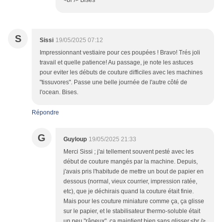
<br /> Bises
S
Sissi
19/05/2025 07:12
Impressionnant vestiaire pour ces poupées ! Bravo! Trés joli
travail et quelle patience! Au passage, je note les astuces
pour eviter les débuts de couture difficiles avec les machines
"tissuvores". Passe une belle journée de l'autre côté de
l'ocean. Bises.
Répondre
G
Guyloup
19/05/2025 21:33
Merci Sissi ; j'ai tellement souvent pesté avec les
début de couture mangés par la machine. Depuis,
j'avais pris l'habitude de mettre un bout de papier en
dessous (normal, vieux courrier, impression ratée,
etc), que je déchirais quand la couture était finie.
Mais pour les couture miniature comme ça, ça glisse
sur le papier, et le stabilisateur thermo-soluble était
un peu "râpeux", ça maintient bien sans glisser.<br />