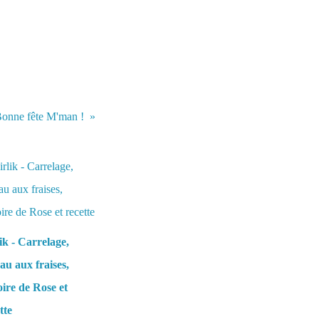
 Bonne fête M'man !
ik - Carrelage,
au aux fraises,
oire de Rose et
tte