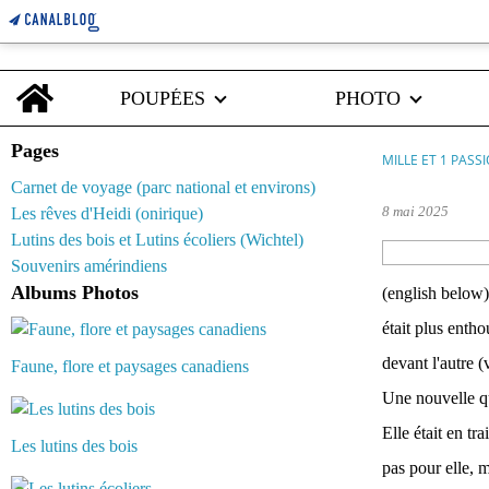
Home
POUPÉES
PHOTO
Pages
MILLE ET 1 PASS
Carnet de voyage (parc national et environs)
8 mai 2025
Les rêves d'Heidi (onirique)
Lutins des bois et Lutins écoliers (Wichtel)
Souvenirs amérindiens
Albums Photos
(english below)
était plus enth
devant l'autre (
Faune, flore et paysages canadiens
Une nouvelle qui
Elle était en tr
Les lutins des bois
pas pour elle, 