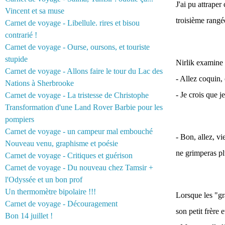
J'ai pu attrape
Vincent et sa muse
troisième rangée
Carnet de voyage - Libellule. rires et bisou
contrarié !
Carnet de voyage - Ourse, oursons, et touriste
stupide
Nirlik examine l
Carnet de voyage - Allons faire le tour du Lac des
- Allez coquin, 
Nations à Sherbrooke
- Je crois que j
Carnet de voyage - La tristesse de Christophe
Transformation d'une Land Rover Barbie pour les
pompiers
Carnet de voyage - un campeur mal embouché
- Bon, allez, vi
Nouveau venu, graphisme et poésie
ne grimperas pl
Carnet de voyage - Critiques et guérison
Carnet de voyage - Du nouveau chez Tamsir +
l'Odyssée et un bon prof
Un thermomètre bipolaire !!!
Lorsque les "gr
Carnet de voyage - Découragement
son petit frère
Bon 14 juillet !