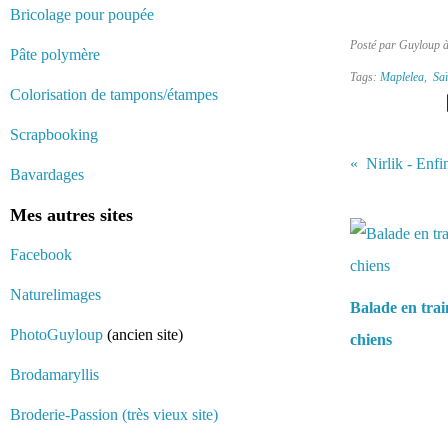
Bricolage pour poupée
Posté par Guyloup 
Pâte polymère
Tags:
Maplelea
,
Saï
Colorisation de tampons/étampes
Scrapbooking
Nirlik - Enfin
Bavardages
Vous aimerez 
Mes autres sites
Facebook
Naturelimages
Balade en trai
PhotoGuyloup
(ancien site)
chiens
Brodamaryllis
Broderie-Passion (très vieux site)