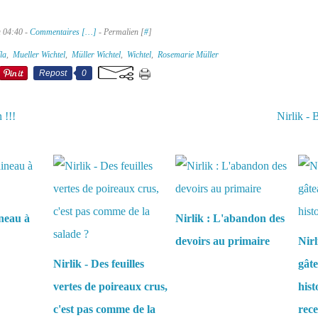
à 04:40 -
Commentaires [
…
]
- Permalien [
#
]
la
,
Mueller Wichtel
,
Müller Wichtel
,
Wichtel
,
Rosemarie Müller
Repost
0
 !!!
Nirlik -
aussi :
neau à
Nirlik : L'abandon des
devoirs au primaire
Nirl
Nirlik - Des feuilles
gâte
vertes de poireaux crus,
hist
c'est pas comme de la
rece