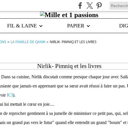
FIL & LAINE
PAPIER
DIG
IONS
>
LA FAMILLE DE QANIK
>
NIRLIK- PIMNIQ ET LES LIVRES
Nirlik- Pimniq et les livres
 Dans sa cuisine, Nirlik discutait comme presque chaque jour avec Saïl
ousiaste que jamais en apprenant que sa sœur avait réussi à faire un pas.
voir
ICI
).
 lui mettait le cœur en joie....
ain de reprocher gentiment à sa jumelle de minimiser ce petit pas, qui, selo
mais un grand pas vers le futur" quand elle entendit un grand "boum" et