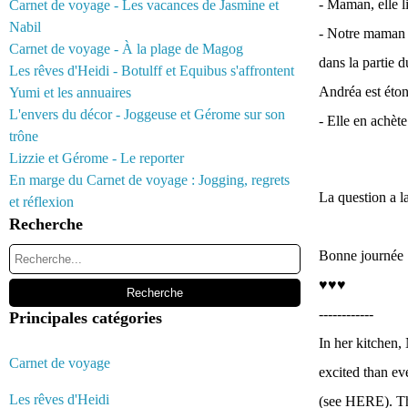
- Maman, elle li
Carnet de voyage - Les vacances de Jasmine et
Nabil
- Notre maman a
Carnet de voyage - À la plage de Magog
dans la partie 
Les rêves d'Heidi - Botulff et Equibus s'affrontent
Andréa est éto
Yumi et les annuaires
L'envers du décor - Joggeuse et Gérome sur son
- Elle en achète
trône
Lizzie et Gérome - Le reporter
En marge du Carnet de voyage : Jogging, regrets
La question a l
et réflexion
Recherche
Bonne journée :
♥♥♥
------------
Principales catégories
In her kitchen,
Carnet de voyage
excited than eve
Les rêves d'Heidi
(see HERE). Thi