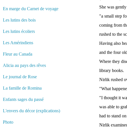
She was gently 
En marge du Carnet de voyage
"a small step f
Les lutins des bois
coming from th
Les lutins écoliers
rushed to the s
Les Amérindiens
Having also he
and the four ol
Fleur au Canada
Where they disc
Alicia au pays des rêves
library books.
Le journal de Rose
Nirlik rushed o
La famille de Romina
"What happened
"I thought it w
Enfants sages du passé
was able to grab
L'envers du décor (explications)
had to stand on 
Photo
Nirlik examine