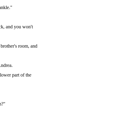
ankle."
ck, and you won't
 brother's room, and
Andrea.
lower part of the
m?"