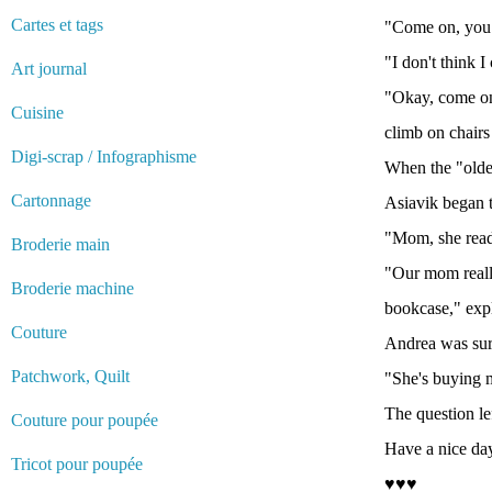
Cartes et tags
"Come on, you li
"I don't think I
Art journal
"Okay, come on,
Cuisine
climb on chairs
Digi-scrap / Infographisme
When the "older
Cartonnage
Asiavik began t
"Mom, she reads
Broderie main
"Our mom really
Broderie machine
bookcase," exp
Couture
Andrea was sur
Patchwork, Quilt
"She's buying 
The question le
Couture pour poupée
Have a nice day
Tricot pour poupée
♥♥♥