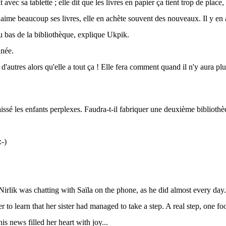
t avec sa tablette ; elle dit que les livres en papier ça tient trop de place
ime beaucoup ses livres, elle en achète souvent des nouveaux. Il y en a
du bas de la bibliothèque, explique Ukpik.
nnée.
 d'autres alors qu'elle a tout ça ! Elle fera comment quand il n'y aura pl
aissé les enfants perplexes. Faudra-t-il fabriquer une deuxième bibliothè
-)
 Nirlik was chatting with Saïla on the phone, as he did almost every da
r to learn that her sister had managed to take a step. A real step, one foo
s news filled her heart with joy...