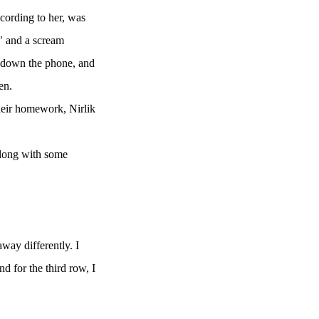
cording to her, was
p" and a scream
t down the phone, and
en.
heir homework, Nirlik
 along with some
away differently. I
nd for the third row, I