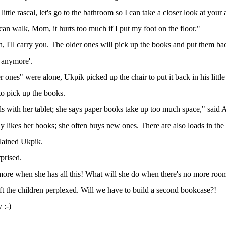
ttle rascal, let's go to the bathroom so I can take a closer look at your 
 can walk, Mom, it hurts too much if I put my foot on the floor."
 I'll carry you. The older ones will pick up the books and put them ba
 anymore'.
 ones" were alone, Ukpik picked up the chair to put it back in his little
o pick up the books.
 with her tablet; she says paper books take up too much space," said 
 likes her books; she often buys new ones. There are also loads in the 
lained Ukpik.
prised.
more when she has all this! What will she do when there's no more roo
ft the children perplexed. Will we have to build a second bookcase?!
 :-)