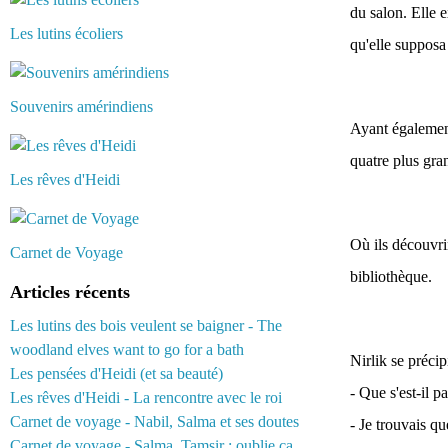
du salon. Elle e
Les lutins écoliers
qu'elle supposa
Souvenirs amérindiens
Ayant également 
quatre plus gra
Les rêves d'Heidi
Où ils découvri
Carnet de Voyage
bibliothèque.
Articles récents
Les lutins des bois veulent se baigner - The
woodland elves want to go for a bath
Nirlik se précipi
Les pensées d'Heidi (et sa beauté)
- Que s'est-il p
Les rêves d'Heidi - La rencontre avec le roi
Carnet de voyage - Nabil, Salma et ses doutes
- Je trouvais qu
Carnet de voyage - Salma, Tamsir : oublie ça...