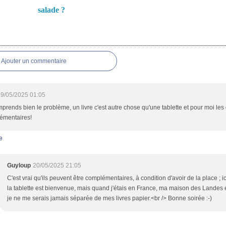
salade ?
es
Ajouter un commentaire
9/05/2025 01:05
prends bien le problème, un livre c'est autre chose qu'une tablette et pour moi les
émentaires!
e
Guyloup
20/05/2025 21:05
C'est vrai qu'ils peuvent être complémentaires, à condition d'avoir de la place ; ici
la tablette est bienvenue, mais quand j'étais en France, ma maison des Landes é
je ne me serais jamais séparée de mes livres papier.<br /> Bonne soirée :-)