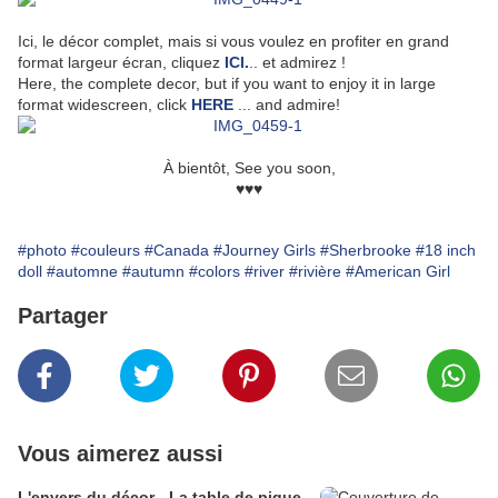
Ici, le décor complet, mais si vous voulez en profiter en grand
format largeur écran, cliquez
ICI.
.. et admirez !
Here, the complete decor, but if you want to enjoy it in large
format widescreen, click
HERE
... and admire!
À bientôt, See you soon,
♥♥♥
#photo
#couleurs
#Canada
#Journey Girls
#Sherbrooke
#18 inch
doll
#automne
#autumn
#colors
#river
#rivière
#American Girl
Partager
Vous aimerez aussi
L'envers du décor - La table de pique-