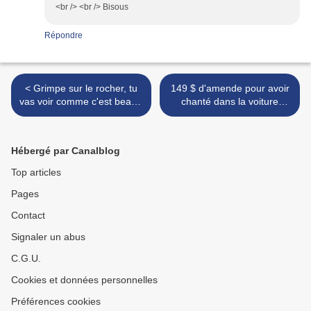
<br /> <br /> Bisous
Répondre
< Grimpe sur le rocher, tu
149 $ d'amende pour avoir
vas voir comme c'est beau -
chanté dans la voiture
Climb on the rock, you'll see
!!!!!!!!! ça s'améliore au
how beautiful
Québec ! >
Hébergé par Canalblog
Top articles
Pages
Contact
Signaler un abus
C.G.U.
Cookies et données personnelles
Préférences cookies