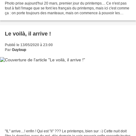
Photo prise aujourd'hui 20 mars, premier jour du printemps.... Ce n'est pas
tout à fait l'image que se font les français du printemps, mais ici c'est comme
ça : on porte toujours des manteaux, mais on commence à pouvoir les
garder ouverts !! Bon printemps,...
Le voilà, il arrive !
Publié le 13/05/2020 à 23:00
Par
Guyloup
"IL" arrive....! enfin ! Qui est "il" ??? Le printemps, bien sur :-) Cette nuit doit
être la dernière avec du gel, dès demain je vais pouvoir enfin ressortir toutes