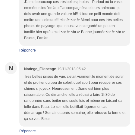
J'aime beaucoup ces très belles photos…Partout où tu vas tu
emmènes tes "enfants" accompagnés de leurs animaux..;tu
dois avoir une grande voiture hi!! si tout ce petit monde doit
mettre une ceinture!!!!!<br /> <br /> Merci pour ces très belles
photos de paysage, que nous avons regardé un peu en
famille hier après-midi<br /> <br /> Bonne journée<br /> <br />
Bisous, Fanfan.
Répondre
N
Nadege_Filencage
19/11/2018 05:42
Très belles prises de vue. c'était vraiment le moment de sortir
et de profiter du peu de soleil. quel sport pour récupérer ces
chiens si joyeux. Heureusement Diane est bien plus
raisonnable. Ce dimanche, elle a réussi à faire 1h30 de
randonnée sans boiter une seule fois et même en faisant sa
folle dans l'eau. Le soir, elle boitillait légèrement au
démarrage ! Semaine après semaine, elle retrouve la forme et
ça se voit. Bises
Répondre