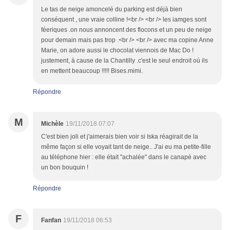
Le tas de neige amoncelé du parking est déjà bien
conséquent , une vraie colline !<br /> <br /> les iamges sont
féeriques .on nous annoncent des flocons et un peu de neige
pour demain mais pas trop .<br /> <br /> avec ma copine Anne
Marie, on adore aussi le chocolat viennois de Mac Do !
justement, à cause de la Chantilly .c'est le seul endroit où ils
en mettent beaucoup !!!!! Bises.mimi.
Répondre
M
Michèle
19/11/2018 07:07
C'est bien joli et j'aimerais bien voir si Iska réagirait de la
même façon si elle voyait tant de neige.. J'ai eu ma petite-fille
au téléphone hier : elle était "achalée" dans le canapé avec
un bon bouquin !
Répondre
F
Fanfan
19/11/2018 06:53