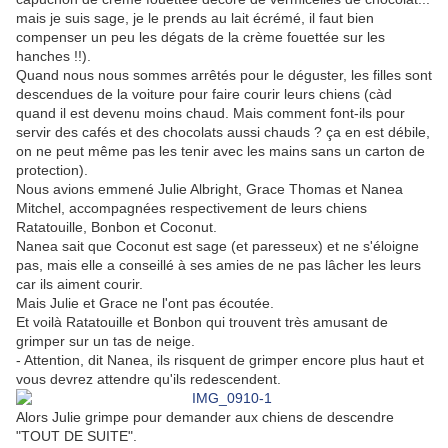
mais je suis sage, je le prends au lait écrémé, il faut bien
compenser un peu les dégats de la crème fouettée sur les
hanches !!).
Quand nous nous sommes arrêtés pour le déguster, les filles sont
descendues de la voiture pour faire courir leurs chiens (càd
quand il est devenu moins chaud. Mais comment font-ils pour
servir des cafés et des chocolats aussi chauds ? ça en est débile,
on ne peut même pas les tenir avec les mains sans un carton de
protection).
Nous avions emmené Julie Albright, Grace Thomas et Nanea
Mitchel, accompagnées respectivement de leurs chiens
Ratatouille, Bonbon et Coconut.
Nanea sait que Coconut est sage (et paresseux) et ne s'éloigne
pas, mais elle a conseillé à ses amies de ne pas lâcher les leurs
car ils aiment courir.
Mais Julie et Grace ne l'ont pas écoutée.
Et voilà Ratatouille et Bonbon qui trouvent très amusant de
grimper sur un tas de neige.
- Attention, dit Nanea, ils risquent de grimper encore plus haut et
vous devrez attendre qu'ils redescendent.
Alors Julie grimpe pour demander aux chiens de descendre
"TOUT DE SUITE".