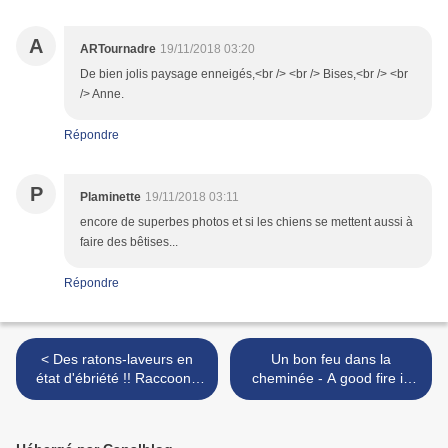
A
ARTournadre
19/11/2018 03:20
De bien jolis paysage enneigés,<br /> <br /> Bises,<br /> <br
/> Anne.
Répondre
P
Plaminette
19/11/2018 03:11
encore de superbes photos et si les chiens se mettent aussi à
faire des bêtises...
Répondre
< Des ratons-laveurs en
Un bon feu dans la
état d'ébriété !! Raccoons
cheminée - A good fire in
drunk !!
the fireplace >