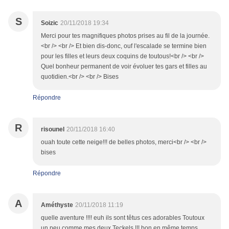
S
Soizic
20/11/2018 19:34
Merci pour tes magnifiques photos prises au fil de la journée.
<br /> <br /> Et bien dis-donc, ouf l'escalade se termine bien
pour les filles et leurs deux coquins de toutous!<br /> <br />
Quel bonheur permanent de voir évoluer tes gars et filles au
quotidien.<br /> <br /> Bises
Répondre
R
risounel
20/11/2018 16:40
ouah toute cette neige!!! de belles photos, merci<br /> <br />
bises
Répondre
A
Améthyste
20/11/2018 11:19
quelle aventure !!!! euh ils sont têtus ces adorables Toutoux
un peu comme mes deux Teckels !!! bon en même temps