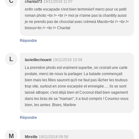
C
chantal73
19/11/2018 11:07
enfin cette escapade s'est bien terminée!! merci pour ce petit
roman photo <br /> <br /> moi je n'aime pas la chantilly aussi
je ne prends pas de chocolat avec crémeà Macdo<br /> <br />
bisous<br /> <br /> Chantal
Répondre
L
lavieillechouett
19/11/2018 10:59
La première photo est vraiment superbe, on croirait une carte
postale, merci de nous la partager. La balade commençait
bien mais les filles sauront qu'il ne faut pas lâcher les toutous
trop vite, surtout en zone escarpée et enneigée..... ils se sont
laissé attraper, c'est déjà bien et Coconut était bien sagement
dans les bras de sa "maman", il a tout compris ! Couvrez-vous
bien, les amies. Bises, Martine
Répondre
M
Mireille
19/11/2018 09:58