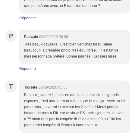
que porte Anne avec un E dans ton bandeau ?
Répondre
P
Pascale
08/09/2020 06:09
Très beaux paysage ! C'est bien vert chez toi !!! J'aime
beaucoup la première photo, très équilibrée. Fifi est un de
mes personnage préféré. Bonne journée ! Grosses bises
Répondre
T
Tigrette
08/09/2020 05:55
Bonjour , j'adore ! je suis en admiration devant ces grands
espaces , c'est pas sur mon caillou que je vois ça . Avec un tel
panorama , tu verrai la mer sur les 2 cotés !!! Merci pour la
balade , bisous à Fifi .<br /> <br /> PS : petits joueurs , du vent
à 75 km/h c'est pas la tempête !!! Ici on attend 80 ou 100 km
pour parler tempête !!! Bisous à tous les deux .