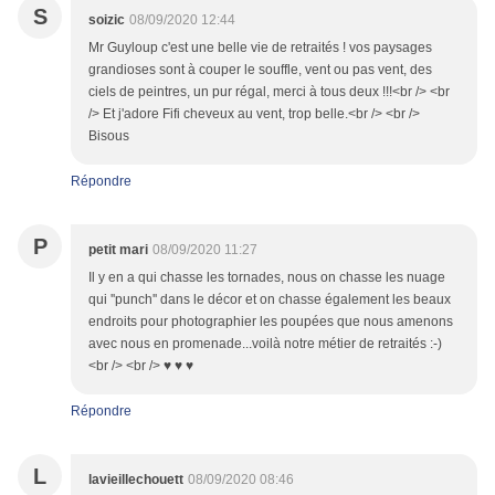
S
soizic
08/09/2020 12:44
Mr Guyloup c'est une belle vie de retraités ! vos paysages
grandioses sont à couper le souffle, vent ou pas vent, des
ciels de peintres, un pur régal, merci à tous deux !!!<br /> <br
/> Et j'adore Fifi cheveux au vent, trop belle.<br /> <br />
Bisous
Répondre
P
petit mari
08/09/2020 11:27
Il y en a qui chasse les tornades, nous on chasse les nuage
qui ''punch'' dans le décor et on chasse également les beaux
endroits pour photographier les poupées que nous amenons
avec nous en promenade...voilà notre métier de retraités :-)
<br /> <br /> ♥ ♥ ♥
Répondre
L
lavieillechouett
08/09/2020 08:46