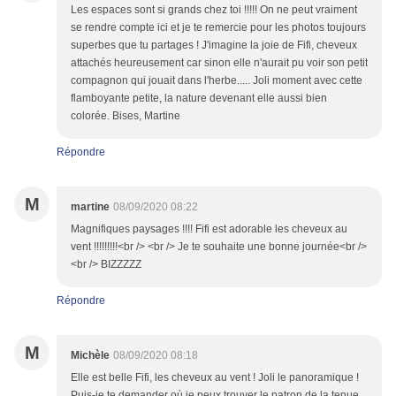
Les espaces sont si grands chez toi !!!!! On ne peut vraiment
se rendre compte ici et je te remercie pour les photos toujours
superbes que tu partages ! J'imagine la joie de Fifi, cheveux
attachés heureusement car sinon elle n'aurait pu voir son petit
compagnon qui jouait dans l'herbe..... Joli moment avec cette
flamboyante petite, la nature devenant elle aussi bien
colorée. Bises, Martine
Répondre
M
martine
08/09/2020 08:22
Magnifiques paysages !!!! Fifi est adorable les cheveux au
vent !!!!!!!!!<br /> <br /> Je te souhaite une bonne journée<br />
<br /> BIZZZZZ
Répondre
M
Michèle
08/09/2020 08:18
Elle est belle Fifi, les cheveux au vent ! Joli le panoramique !
Puis-je te demander où je peux trouver le patron de la tenue