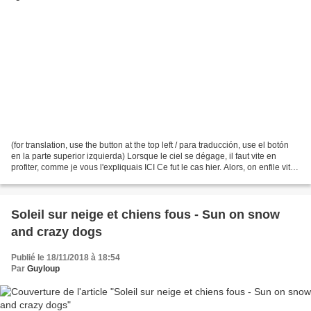
(for translation, use the button at the top left / para traducción, use el botón
en la parte superior izquierda) Lorsque le ciel se dégage, il faut vite en
profiter, comme je vous l'expliquais ICI Ce fut le cas hier. Alors, on enfile vite
le manteau,...
Soleil sur neige et chiens fous - Sun on snow
and crazy dogs
Publié le 18/11/2018 à 18:54
Par
Guyloup