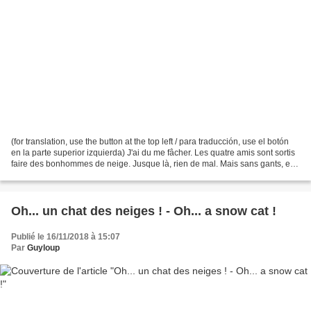
(for translation, use the button at the top left / para traducción, use el botón
en la parte superior izquierda) J'ai du me fâcher. Les quatre amis sont sortis
faire des bonhommes de neige. Jusque là, rien de mal. Mais sans gants, et
en plus, avec Ludovic...
Oh... un chat des neiges ! - Oh... a snow cat !
Publié le 16/11/2018 à 15:07
Par
Guyloup