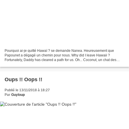
Pourquoi ai-je quitté Hawaï ? se demande Nanea. Heureusement que
Papounet a dégagé un chemin pour nous. Why did I leave Hawaii ?
Fortunately, Daddy has cleared a path for us. Oh... Coconut, un chat des
neiges....! Va-t-il nous laisser passer ? Oh ......
Oups !! Oops !!
Publié le 13/11/2018 à 18:27
Par
Guyloup