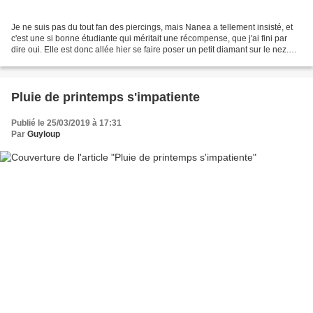
Je ne suis pas du tout fan des piercings, mais Nanea a tellement insisté, et
c'est une si bonne étudiante qui méritait une récompense, que j'ai fini par
dire oui. Elle est donc allée hier se faire poser un petit diamant sur le nez.
Et,ma foi, je trouve...
Pluie de printemps s'impatiente
Publié le 25/03/2019 à 17:31
Par
Guyloup