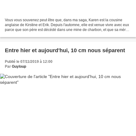
Vous vous souvenez peut être que, dans ma saga, Karen est la cousine
anglaise de Kirstine et Erik. Depuis l'automne, elle est venue vivre avec eux
parce que son père est décédé dans une mine de charbon, et que sa mère
est ensuite décédée de la tuberculose...
Entre hier et aujourd'hui, 10 cm nous séparent
Publié le 07/11/2019 à 12:00
Par
Guyloup