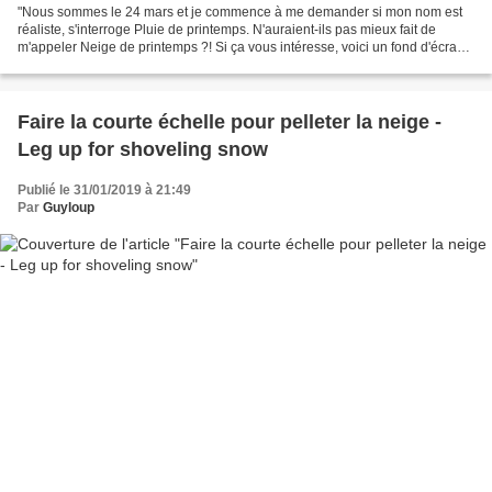
"Nous sommes le 24 mars et je commence à me demander si mon nom est
réaliste, s'interroge Pluie de printemps. N'auraient-ils pas mieux fait de
m'appeler Neige de printemps ?! Si ça vous intéresse, voici un fond d'écran
1920 px avec un plan large de cette...
Faire la courte échelle pour pelleter la neige -
Leg up for shoveling snow
Publié le 31/01/2019 à 21:49
Par
Guyloup