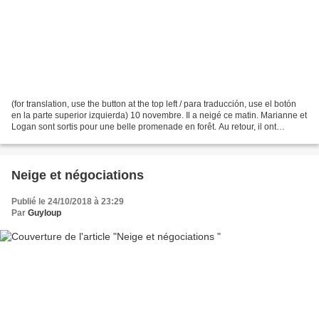
(for translation, use the button at the top left / para traducción, use el botón
en la parte superior izquierda) 10 novembre. Il a neigé ce matin. Marianne et
Logan sont sortis pour une belle promenade en forêt. Au retour, il ont
rencontré Nutaraq qui...
Neige et négociations
Publié le 24/10/2018 à 23:29
Par
Guyloup