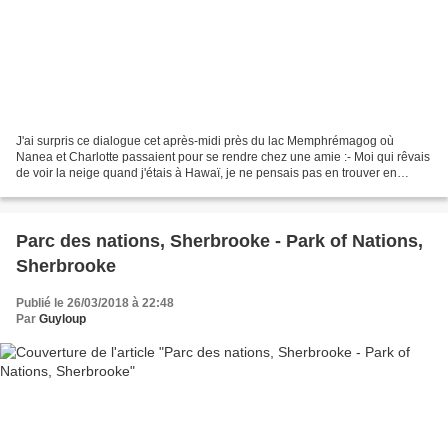
J'ai surpris ce dialogue cet après-midi près du lac Memphrémagog où
Nanea et Charlotte passaient pour se rendre chez une amie :- Moi qui rêvais
de voir la neige quand j'étais à Hawaï, je ne pensais pas en trouver en
arrivant ici au mois d'avril, dit Nanea...
Parc des nations, Sherbrooke - Park of Nations,
Sherbrooke
Publié le 26/03/2018 à 22:48
Par
Guyloup