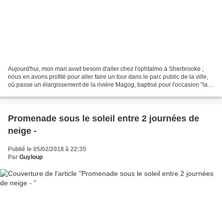
Aujourd'hui, mon mari avait besoin d'aller chez l'ophtalmo à Sherbrooke ;
nous en avons profité pour aller faire un tour dans le parc public de la ville,
où passe un élargissement de la rivière Magog, baptisé pour l'occasion "lac
des nations".Comme vous...
Promenade sous le soleil entre 2 journées de
neige -
Publié le 05/02/2018 à 22:35
Par
Guyloup