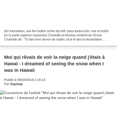
(for translation, use the button at the top left / para traducción, use el botón
en la parte superior izquierda) Charlotte et Nicolas rentrent de l'école.
Charlotte dit : "Tu fais mon devoir de maths, et je te fais ta dissertation,
d'accord ?". À noter...
Moi qui rêvais de voir la neige quand j'étais à
Hawaï - I dreamed of seeing the snow when I
was in Hawaii
Publié le 06/04/2018 à 19:14
Par
Guyloup