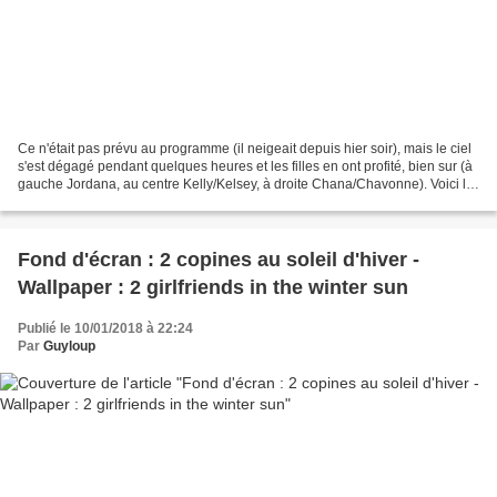
Ce n'était pas prévu au programme (il neigeait depuis hier soir), mais le ciel
s'est dégagé pendant quelques heures et les filles en ont profité, bien sur (à
gauche Jordana, au centre Kelly/Kelsey, à droite Chana/Chavonne). Voici le
dialogue que j'ai...
Fond d'écran : 2 copines au soleil d'hiver -
Wallpaper : 2 girlfriends in the winter sun
Publié le 10/01/2018 à 22:24
Par
Guyloup