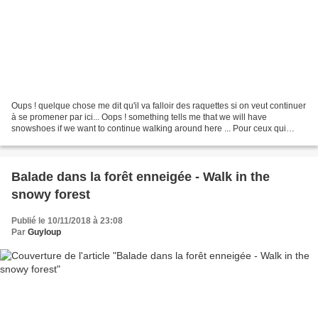
Oups ! quelque chose me dit qu'il va falloir des raquettes si on veut continuer
à se promener par ici... Oops ! something tells me that we will have
snowshoes if we want to continue walking around here ... Pour ceux qui
aiment vraiment la neige : un fond...
Balade dans la forêt enneigée - Walk in the
snowy forest
Publié le 10/11/2018 à 23:08
Par
Guyloup