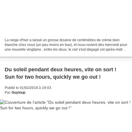
La neige d'hier a laissé un grosse dizaine de centimètres de crème bien
blanche chez nous (un peu moins en bas), et nous revient dès mercredi pour
une nouvelle vingtaine ; entre les deux, le ciel s'est dégagé cet après-midi et
nous en avons profité pour...
Du soleil pendant deux heures, vite on sort !
Sun for two hours, quickly we go out !
Publié le 01/02/2018 à 19:03
Par
Guyloup