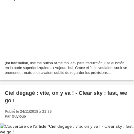
(for translation, use the button at the top left / para traducción, use el botón
en la parte superior izquierda) Aujourd'hui, Grace et Julie voulaient sortir se
promener... mais elles avaient oublié de regarder les prévisions
météorologiques ! "Mais,...
Ciel dégagé : vite, on y va ! - Clear sky : fast, we
go !
Publié le 24/11/2018 à 21:35
Par
Guyloup