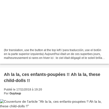
(for translation, use the button at the top left / para traducción, use el botón
en la parte superior izquierda) Aujourd'hui était un de ces superbes jours,
malheureusement si rares en hiver ici : le ciel était dégagé et le soleil brillait.
À la la maison,...
Ah la la, ces enfants-poupées !! Ah la la, these
child-dolls !!
Publié le 17/11/2018 à 19:20
Par
Guyloup