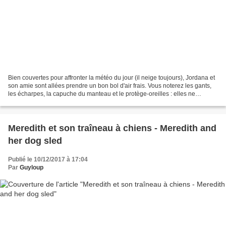
Bien couvertes pour affronter la météo du jour (il neige toujours), Jordana et
son amie sont allées prendre un bon bol d'air frais. Vous noterez les gants,
les écharpes, la capuche du manteau et le protège-oreilles : elles ne
peuvent plus râler qu'elles...
Meredith et son traîneau à chiens - Meredith and
her dog sled
Publié le 10/12/2017 à 17:04
Par
Guyloup