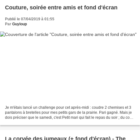
Couture, soirée entre amis et fond d'écran
Publié le 07/04/2019 à 01:55
Par
Guyloup
Je m'étais lancé un challenge pour cet après-midi : coudre 2 chemises et 3
pantalons à bretelles pour mes petits gars de la prairie. Pari gagné. Mais je
dois préciser que le samedi, c'est Petit mari qui fait le repas du soir ; du coup
j'ai eu beaucoup...
La corvée des jumeaux (+ fond d'écran) - The