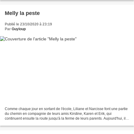
Melly la peste
Publié le 23/10/2020 à 23:19
Par
Guyloup
Comme chaque jour en sortant de l'école, Liliane et Narcisse font une partie
du chemin en compagnie de leurs amis Kirstine, Karen et Erik, qui
continuent ensuite la route jusqu'à la ferme de leurs parents. Aujourd'hui, ils
étaient joyeux car ils ont tous...