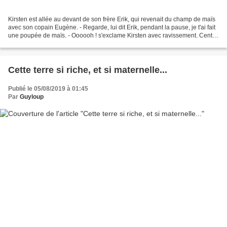
Kirsten est allée au devant de son frère Erik, qui revenait du champ de maïs
avec son copain Eugène. - Regarde, lui dit Erik, pendant la pause, je t'ai fait
une poupée de maïs. - Oooooh ! s'exclame Kirsten avec ravissement. Cent
fois merci, Erik, je l'adore...
Cette terre si riche, et si maternelle...
Publié le 05/08/2019 à 01:45
Par
Guyloup