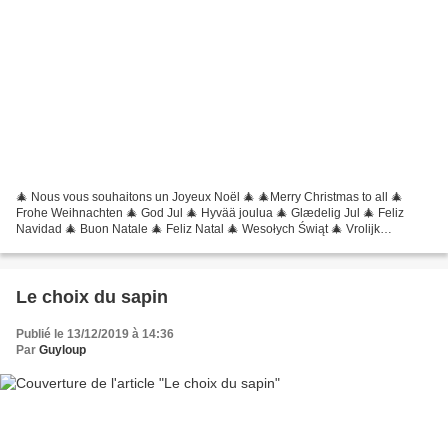
🎄 Nous vous souhaitons un Joyeux Noël 🎄 🎄Merry Christmas to all 🎄
Frohe Weihnachten 🎄 God Jul 🎄 Hyvää joulua 🎄 Glædelig Jul 🎄 Feliz
Navidad 🎄 Buon Natale 🎄 Feliz Natal 🎄 Wesołych Świąt 🎄 Vrolijk
kerstfeest 🎄 Veselé Vánoce 🎄 Καλά Χριστούγεννα 🎄 С рождеством!...
Le choix du sapin
Publié le 13/12/2019 à 14:36
Par
Guyloup