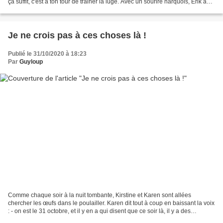
ça suffit, c'est à ton tour de trainer la luge. Avec un sourire narquois, Erik a
répondu : - oh...
Je ne crois pas à ces choses là !
Publié le 31/10/2020 à 18:23
Par
Guyloup
Comme chaque soir à la nuit tombante, Kirstine et Karen sont allées
chercher les œufs dans le poulailler. Karen dit tout à coup en baissant la voix
: - on est le 31 octobre, et il y en a qui disent que ce soir là, il y a des
fantômes et des sorcières...