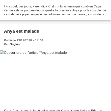
Il y a quelques jours, Karen dit à Kristin : - tu as remarqué combien Catja
s'ennuie de sa poupée depuis qu'elle l'a donnée à Anya pour la consoler de
sa maladie ? je pense qu'on devrait lui en coudre une neuve ; à nous deux,
on doit pouvoir y arriver....
Anya est malade
Publié le 13/12/2020 à 17:40
Par
Guyloup
Karla, Anya, 4 ans, la toute petite sœur de Kristin, Karen, Katja et Erik , est