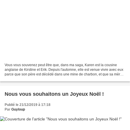
Vous vous souvenez peut être que, dans ma saga, Karen est la cousine
anglaise de Kirstine et Erik. Depuis l'automne, elle est venue vivre avec eux
parce que son père est décédé dans une mine de charbon, et que sa mère
est ensuite décédée de la tuberculose...
Nous vous souhaitons un Joyeux Noël !
Publié le 21/12/2019 à 17:18
Par
Guyloup