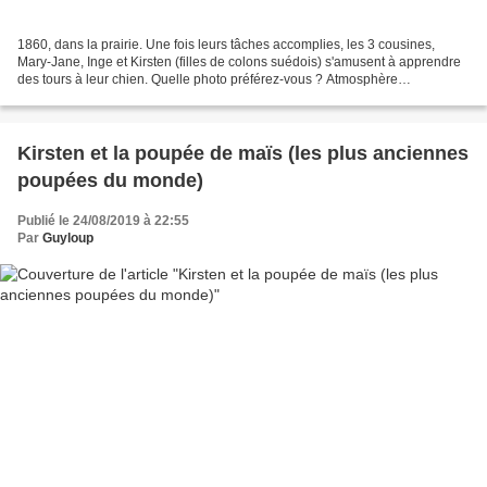
1860, dans la prairie. Une fois leurs tâches accomplies, les 3 cousines,
Mary-Jane, Inge et Kirsten (filles de colons suédois) s'amusent à apprendre
des tours à leur chien. Quelle photo préférez-vous ? Atmosphère
chaleureuse aux couleurs chaudes, ou tonalité...
Kirsten et la poupée de maïs (les plus anciennes
poupées du monde)
Publié le 24/08/2019 à 22:55
Par
Guyloup