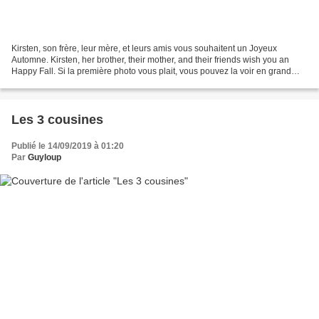
Kirsten, son frère, leur mère, et leurs amis vous souhaitent un Joyeux
Automne. Kirsten, her brother, their mother, and their friends wish you an
Happy Fall. Si la première photo vous plait, vous pouvez la voir en grand
format Wallpaper HD 1920 px, ou...
Les 3 cousines
Publié le 14/09/2019 à 01:20
Par
Guyloup