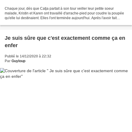
Chaque jour, dès que Catja partait à son tour veiller leur petite soeur
malade, Kristin et Karen ont travaillé d'arrache-pied pour coudre la poupée
qu'elle lui destinaient. Elles l'ont terminée aujourd'hui. Après l'avoir fait
contrôler par leur mère,...
Je suis sûre que c'est exactement comme ça en
enfer
Publié le 14/12/2020 à 22:32
Par
Guyloup