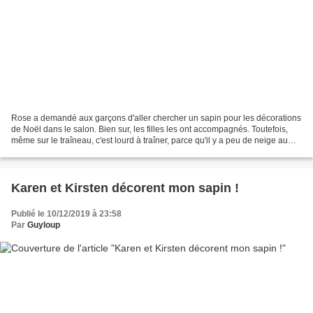
Rose a demandé aux garçons d'aller chercher un sapin pour les décorations
de Noël dans le salon. Bien sur, les filles les ont accompagnés. Toutefois,
même sur le traîneau, c'est lourd à traîner, parce qu'il y a peu de neige au
sol. Ils s'arrêtent souvent...
Karen et Kirsten décorent mon sapin !
Publié le 10/12/2019 à 23:58
Par
Guyloup