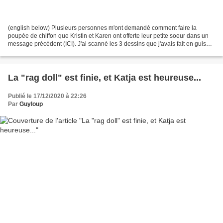
(english below) Plusieurs personnes m'ont demandé comment faire la
poupée de chiffon que Kristin et Karen ont offerte leur petite soeur dans un
message précédent (ICI). J'ai scanné les 3 dessins que j'avais fait en guise
de patron ; il suffit de les imprimer...
La "rag doll" est finie, et Katja est heureuse...
Publié le 17/12/2020 à 22:26
Par
Guyloup