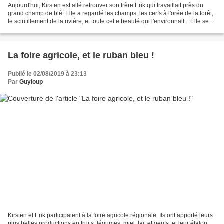
Aujourd'hui, Kirsten est allé retrouver son frère Erik qui travaillait près du
grand champ de blé. Elle a regardé les champs, les cerfs à l'orée de la forêt,
le scintillement de la rivière, et toute cette beauté qui l'environnait... Elle se
sentait appartenir...
La foire agricole, et le ruban bleu !
Publié le 02/08/2019 à 23:13
Par
Guyloup
Kirsten et Erik participaient à la foire agricole régionale. Ils ont apporté leurs
plus belles productions en fruits, légumes, miel, lait et oeufs, et leur étalon