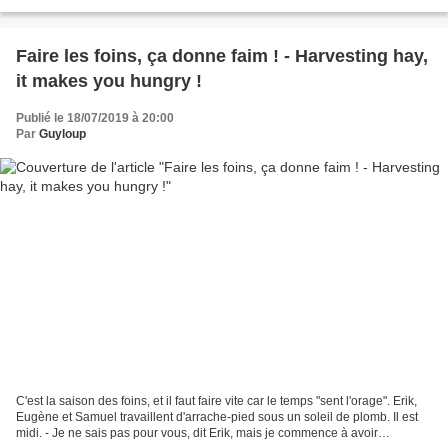
nichent sur les rives du...
Faire les foins, ça donne faim ! - Harvesting hay,
it makes you hungry !
Publié le 18/07/2019 à 20:00
Par
Guyloup
C'est la saison des foins, et il faut faire vite car le temps "sent l'orage". Erik,
Eugène et Samuel travaillent d'arrache-pied sous un soleil de plomb. Il est
midi. - Je ne sais pas pour vous, dit Erik, mais je commence à avoir