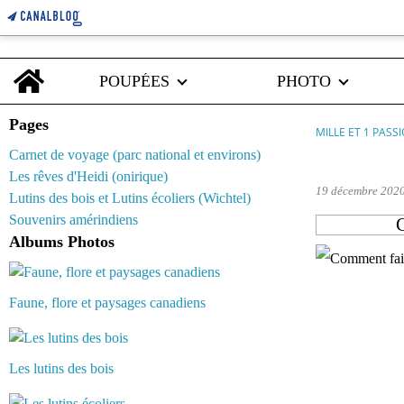
Home
POUPÉES
PHOTO
Pages
MILLE ET 1 PASS
Carnet de voyage (parc national et environs)
rag doll
Les rêves d'Heidi (onirique)
19 décembre 202
Lutins des bois et Lutins écoliers (Wichtel)
Souvenirs amérindiens
C
Albums Photos
Faune, flore et paysages canadiens
Les lutins des bois