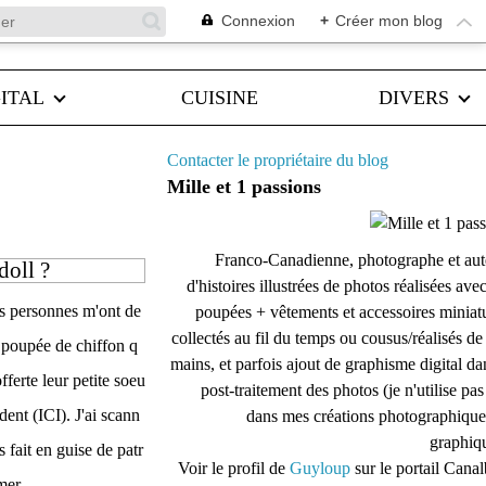
Connexion
+
Créer mon blog
ITAL
CUISINE
DIVERS
Contacter le propriétaire du blog
Mille et 1 passions
Franco-Canadienne, photographe et aut
doll ?
d'histoires illustrées de photos réalisées ave
rs personnes m'ont de
poupées + vêtements et accessoires miniat
collectés au fil du temps ou cousus/réalisés d
poupée de chiffon q
mains, et parfois ajout de graphisme digital da
fferte leur petite soeu
post-traitement des photos (je n'utilise pas
ent (ICI). J'ai scann
dans mes créations photographique
graphiqu
s fait en guise de patr
Voir le profil de
Guyloup
sur le portail Cana
mer...