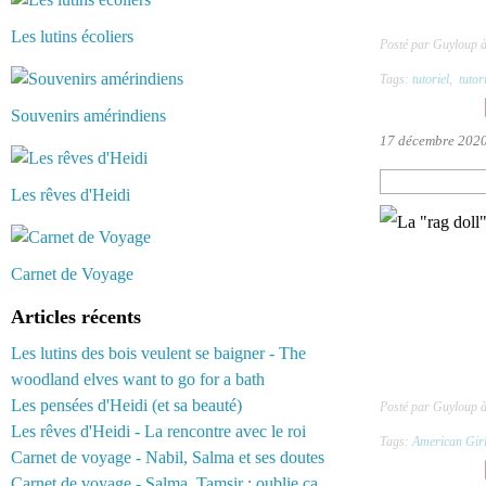
Les lutins écoliers
Posté par Guyloup 
Tags:
tutoriel
,
tutor
Souvenirs amérindiens
17 décembre 202
Les rêves d'Heidi
Carnet de Voyage
Articles récents
Les lutins des bois veulent se baigner - The
woodland elves want to go for a bath
Les pensées d'Heidi (et sa beauté)
Posté par Guyloup 
Les rêves d'Heidi - La rencontre avec le roi
Tags:
American Gir
Carnet de voyage - Nabil, Salma et ses doutes
Carnet de voyage - Salma, Tamsir : oublie ça...