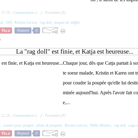
à 17:20 -
Commentaires [
…
]
- Permalien [
#
]
ial
,
DIY
,
Kirsten Larson
,
rag doll
,
poupée de chiffon
Repost
0
0
La "rag doll" est finie, et Katja est heureuse...
Chaque jour, dès que Catja partait à son
te soeur malade, Kristin et Karen ont tr
pour coudre la poupée qu'elle lui destina
minée aujourd'hui. Après l'avoir fait co
e,...
à 22:26 -
Commentaires [
…
]
- Permalien [
#
]
l
,
couture pour poupée
,
photo de poupées
,
Kirsten Larson
,
Wellie Wishers
,
rag doll
,
saga 
Repost
0