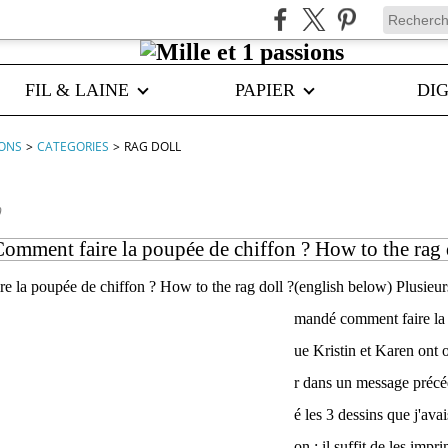
FIL & LAINE
PAPIER
DIG
IONS
>
CATEGORIES
>
RAG DOLL
0
omment faire la poupée de chiffon ? How to the rag 
(english below) Plusieu
mandé comment faire la 
ue Kristin et Karen ont o
r dans un message précéd
é les 3 dessins que j'avai
on ; il suffit de les impri