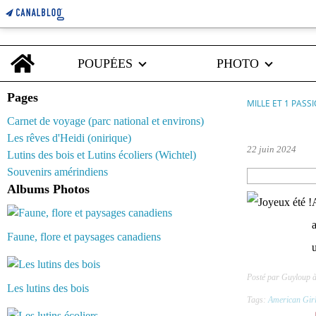
Home
POUPÉES
PHOTO
Pages
MILLE ET 1 PASS
Carnet de voyage (parc national et environs)
truly me 61
Les rêves d'Heidi (onirique)
22 juin 2024
Lutins des bois et Lutins écoliers (Wichtel)
Souvenirs amérindiens
Albums Photos
Faune, flore et paysages canadiens
Posté par Guyloup 
Les lutins des bois
Tags:
American Gir