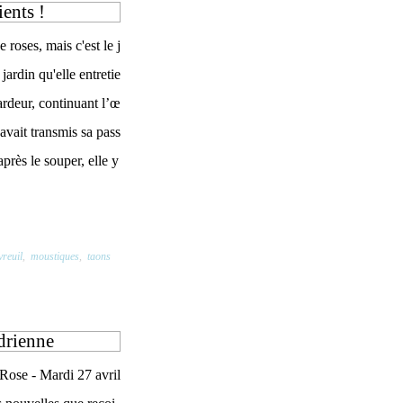
ents !
 roses, mais c'est le j
jardin qu'elle entretie
ardeur, continuant l’œ
avait transmis sa pass
après le souper, elle y
reuil
,
moustiques
,
taons
drienne
 Rose - Mardi 27 avril