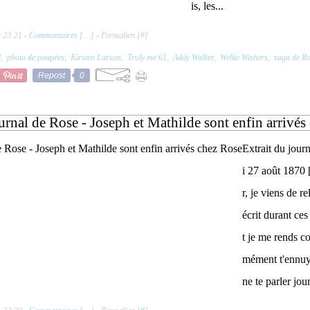
is, les...
à 23:21 -
Commentaires [
…
]
- Permalien [
#
]
l
,
photo de poupées
,
Kirsten Larson
,
Truly me 61
,
Addy Walker
,
Wellie Wishers
,
saga de R
Repost
0
urnal de Rose - Joseph et Mathilde sont enfin arrivés
Extrait du jour
i 27 août 1870 
r, je viens de re
écrit durant ce
t je me rends c
mément t'ennuye
ne te parler jour