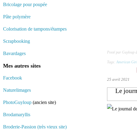
Bricolage pour poupée
Pâte polymère
Colorisation de tampons/étampes
Scrapbooking
Posté par Guyloup 
Bavardages
Tags:
American Gir
Mes autres sites
Facebook
25 avril 2021
Le journ
Naturelimages
PhotoGuyloup
(ancien site)
Brodamaryllis
Broderie-Passion (très vieux site)