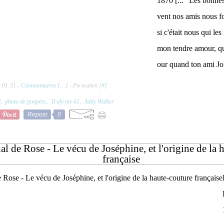
1870 [... "Les bonne
vent nos amis nous fo
si c'était nous qui les
mon tendre amour, qui
our quand ton ami Joh
à 01:31 -
Commentaires [
…
]
- Permalien [
#
]
l
,
photo de poupées
,
Truly me 61
,
Addy Walker
Repost
0
al de Rose - Le vécu de Joséphine, et l'origine de la 
française