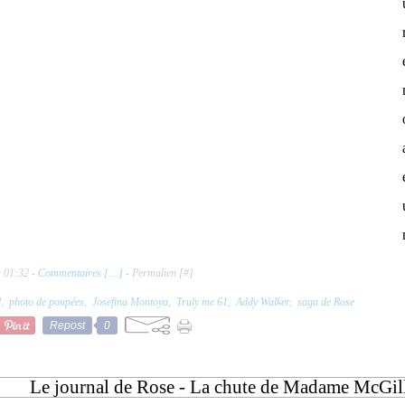
à 01:32 -
Commentaires [
…
]
- Permalien [
#
]
l
,
photo de poupées
,
Josefina Montoya
,
Truly me 61
,
Addy Walker
,
saga de Rose
Repost
0
Le journal de Rose - La chute de Madame McGil