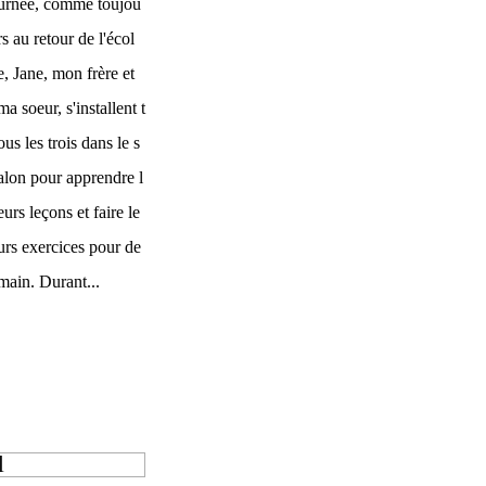
urnée, comme toujou
rs au retour de l'écol
e, Jane, mon frère et
ma soeur, s'installent t
ous les trois dans le s
alon pour apprendre l
eurs leçons et faire le
urs exercices pour de
main. Durant...
l