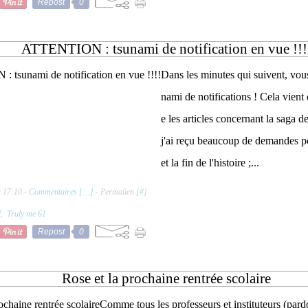
Repost
0
ATTENTION : tsunami de notification en vue !!!
Dans les minutes qui suivent, vous
nami de notifications ! Cela vient 
e les articles concernant la saga d
j'ai reçu beaucoup de demandes po
et la fin de l'histoire ;...
à 17:10 -
Commentaires [
…
]
- Permalien [
#
]
l
,
Truly me 61
Repost
0
Rose et la prochaine rentrée scolaire
Comme tous les professeurs et instituteurs (pard