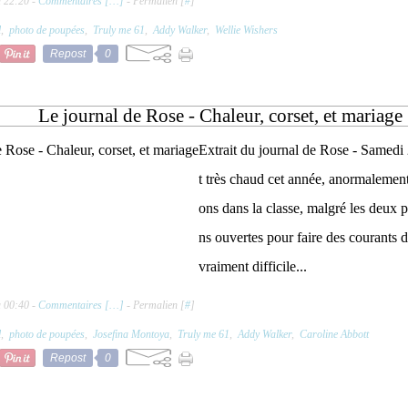
à 22:20 -
Commentaires [
…
]
- Permalien [
#
]
l
,
photo de poupées
,
Truly me 61
,
Addy Walker
,
Wellie Wishers
Repost
0
Le journal de Rose - Chaleur, corset, et mariage
Extrait du journal de Rose - Samedi 24
t très chaud cet année, anormalemen
ons dans la classe, malgré les deux p
ns ouvertes pour faire des courants d'
vraiment difficile...
à 00:40 -
Commentaires [
…
]
- Permalien [
#
]
l
,
photo de poupées
,
Josefina Montoya
,
Truly me 61
,
Addy Walker
,
Caroline Abbott
Repost
0