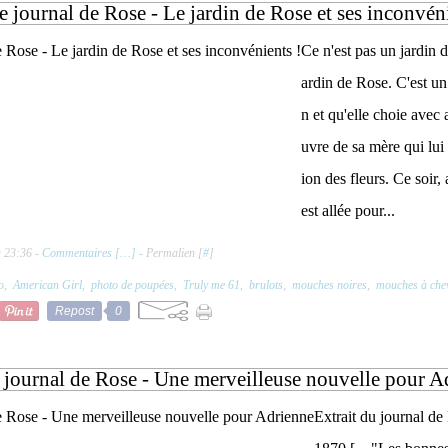
e journal de Rose - Le jardin de Rose et ses inconvéni
Ce n'est pas un jardin de
ardin de Rose. C'est un 
n et qu'elle choie avec 
uvre de sa mère qui lui 
ion des fleurs. Ce soir, 
est allée pour...
à 23:36 -
Commentaires [
…
]
- Permalien [
#
]
o
,
American Girl
,
photo de poupées
,
Truly me 61
,
brulots
,
mouches noires
,
mouches à chev
Repost
0
 journal de Rose - Une merveilleuse nouvelle pour A
Extrait du journal de