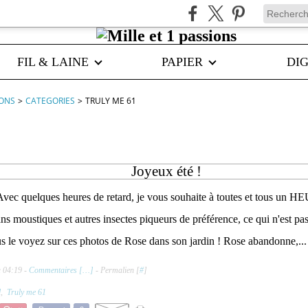
FIL & LAINE
PAPIER
DIG
IONS
>
CATEGORIES
>
TRULY ME 61
Joyeux été !
Avec quelques heures de retard, je vous souhaite à toutes et tous un H
ans moustiques et autres insectes piqueurs de préférence, ce qui n'est pa
us le voyez sur ces photos de Rose dans son jardin ! Rose abandonne,...
à 04:19 -
Commentaires [
…
]
- Permalien [
#
]
l
,
Truly me 61