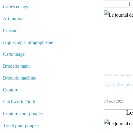
L
Cartes et tags
Art journal
Cuisine
Digi-scrap / Infographisme
Cartonnage
Broderie main
Posté par Guyloup 
Broderie machine
Tags:
Québec
,
phot
Couture
Patchwork, Quilt
14 mai 2021
Le
Couture pour poupée
Tricot pour poupée