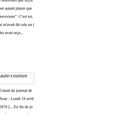
s nouvelles que reçoi
nt autant plaisir que
 recevions". C'est toi,
 m'avait dit cela un j
n avait reçu...
haute-couture
Extrait du journal de
Rose - Lundi 19 avril
1870 [... En fin de jo