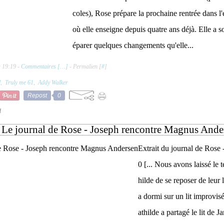
coles), Rose prépare la prochaine rentrée dans l'é
où elle enseigne depuis quatre ans déjà. Elle a so
éparer quelques changements qu'elle...
à 19:19 -
Commentaires [
…
]
- Permalien [
#
]
l
,
Truly me 61
,
Addy Walker
Repost
0
1
Le journal de Rose - Joseph rencontre Magnus Ande
Extrait du journal de Rose
0 [... Nous avons laissé le
hilde de se reposer de leur
a dormi sur un lit improvis
athilde a partagé le lit de 