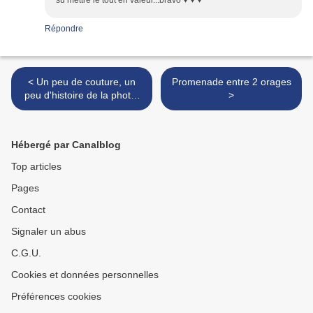
su mettre le tout en valeur...bravo ♥ ♥ ♥
Répondre
< Un peu de couture, un
Promenade entre 2 orages
peu d'histoire de la photo,
>
et ....in the navy !
Hébergé par Canalblog
Top articles
Pages
Contact
Signaler un abus
C.G.U.
Cookies et données personnelles
Préférences cookies