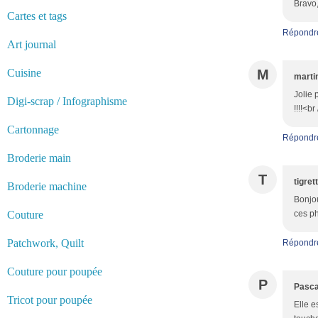
Bravo,
Cartes et tags
Répondr
Art journal
Cuisine
M
marti
Jolie 
Digi-scrap / Infographisme
!!!!<b
Cartonnage
Répondr
Broderie main
T
tigret
Broderie machine
Bonjou
Couture
ces ph
Patchwork, Quilt
Répondr
Couture pour poupée
P
Pasca
Tricot pour poupée
Elle e