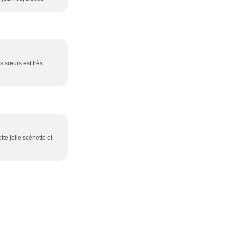
es sœurs est très
te jolie scénette et