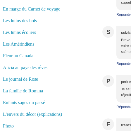
superb
En marge du Carnet de voyage
Répondr
Les lutins des bois
S
Les lutins écoliers
soizic
Bravo 
Les Amérindiens
votre 
scénet
Fleur au Canada
Répondr
Alicia au pays des rêves
Le journal de Rose
P
petit 
Je sai
La famille de Romina
réjoui
Enfants sages du passé
Répondr
L'envers du décor (explications)
F
franc
Photo