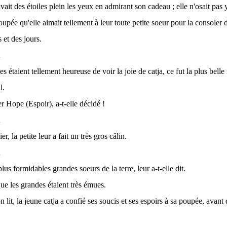
avait des étoiles plein les yeux en admirant son cadeau ; elle n'osait pas y
poupée qu'elle aimait tellement à leur toute petite soeur pour la consoler d
 et des jours.
 étaient tellement heureuse de voir la joie de catja, ce fut la plus bell
l.
ler Hope (Espoir), a-t-elle décidé !
r, la petite leur a fait un très gros câlin.
plus formidables grandes soeurs de la terre, leur a-t-elle dit.
que les grandes étaient très émues.
n lit, la jeune catja a confié ses soucis et ses espoirs à sa poupée, avant