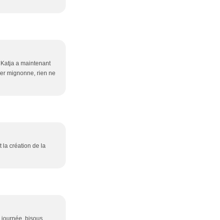
e Katja a maintenant
uper mignonne, rien ne
 la création de la
 journée, bisous