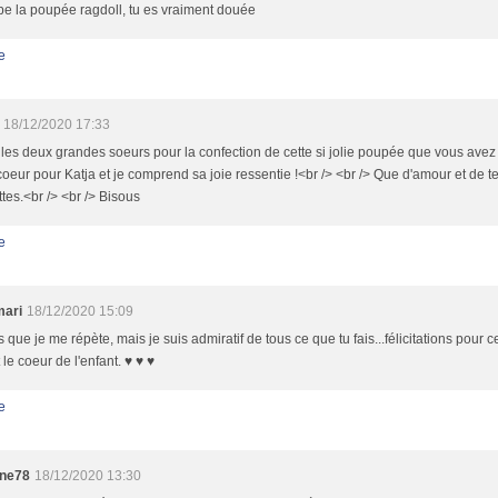
e la poupée ragdoll, tu es vraiment douée
e
18/12/2020 17:33
les deux grandes soeurs pour la confection de cette si jolie poupée que vous avez 
coeur pour Katja et je comprend sa joie ressentie !<br /> <br /> Que d'amour et de 
tes.<br /> <br /> Bisous
e
mari
18/12/2020 15:09
s que je me répète, mais je suis admiratif de tous ce que tu fais...félicitations pour 
t le coeur de l'enfant. ♥ ♥ ♥
e
ine78
18/12/2020 13:30