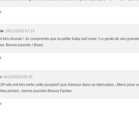
e
le
18/12/2020 07:10
st très réussie ! Je comprends que la petite Katja soit ravie ! Le geste de ses grand
nt. Bonne journée ! Bises
e
n
18/12/2020 06:35
!! elle est très belle cette poupée!! que d'amour dans sa fabrication..;Merci pour cet
lles photos...bonne journée Bisous Fanfan
e