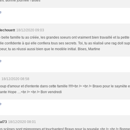
nt. Bonne journée ! Bises
e
llechouett
18/12/2020 09:03
 belle famille tu as créée, les grandes soeurs ont vraiment bien travaillé et la petit
lie confidente à qui elle confiera tous ses secrets. Toi, tu as réalisé une rag doll s
t peur, tu as réussi aussi bien que le modèle initial. Bises, Martine
e
s
18/12/2020 08:58
up d'amour et d'entente dans cette famille !!!!!<br /> <br /> Bravo pour le saynète et
nte Hope ....<br /> <br /> Bon vendredi
e
al73
18/12/2020 08:01
s scènes sont mignonnes et touchantes! Bravo pour la poupée <br /> <br /> Bonne