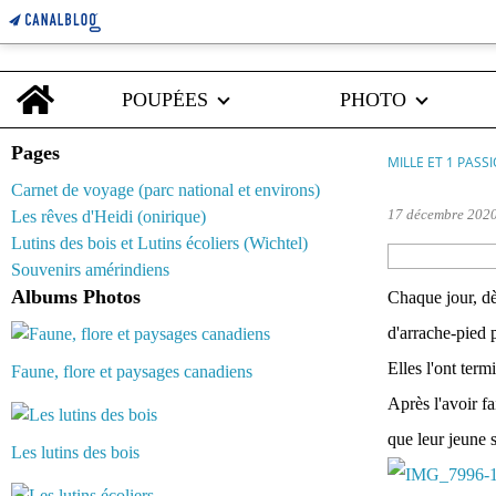
Home
POUPÉES
PHOTO
Pages
MILLE ET 1 PASS
Carnet de voyage (parc national et environs)
17 décembre 202
Les rêves d'Heidi (onirique)
Lutins des bois et Lutins écoliers (Wichtel)
Souvenirs amérindiens
Albums Photos
Chaque jour, dès
d'arrache-pied 
Elles l'ont term
Faune, flore et paysages canadiens
Après l'avoir fa
que leur jeune s
Les lutins des bois