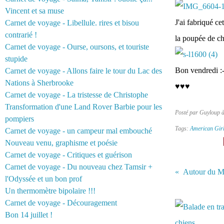
Vincent et sa muse
J'ai fabriqué c
Carnet de voyage - Libellule. rires et bisou
contrarié !
la poupée de chi
Carnet de voyage - Ourse, oursons, et touriste
stupide
Bon vendredi :-
Carnet de voyage - Allons faire le tour du Lac des
Nations à Sherbrooke
♥♥♥
Carnet de voyage - La tristesse de Christophe
Transformation d'une Land Rover Barbie pour les
Posté par Guyloup 
pompiers
Tags:
American Gir
Carnet de voyage - un campeur mal embouché
Nouveau venu, graphisme et poésie
Carnet de voyage - Critiques et guérison
Carnet de voyage - Du nouveau chez Tamsir +
Autour du M
l'Odyssée et un bon prof
Un thermomètre bipolaire !!!
Vous aimerez 
Carnet de voyage - Découragement
Bon 14 juillet !