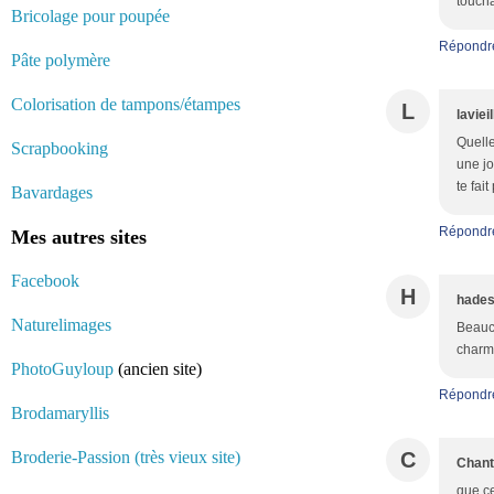
toucha
Bricolage pour poupée
Répondr
Pâte polymère
Colorisation de tampons/étampes
L
laviei
Quelle
Scrapbooking
une jo
te fai
Bavardages
Répondr
Mes autres sites
Facebook
H
hade
Naturelimages
Beauco
charma
PhotoGuyloup
(ancien site)
Répondr
Brodamaryllis
Broderie-Passion (très vieux site)
C
Chant
que ce