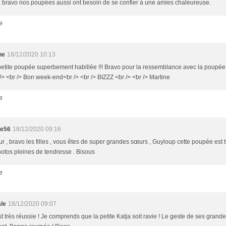
 bravo nos poupées aussi ont besoin de se confier à une amies chaleureuse.
e
ne
18/12/2020 10:13
petite poupée superbement habillée !!! Bravo pour la ressemblance avec la poupée 
r /> <br /> Bon week-end<br /> <br /> BIZZZ <br /> <br /> Martine
e
te56
18/12/2020 09:16
r , bravo les filles , vous êtes de super grandes sœurs , Guyloup cette poupée est t
otos pleines de tendresse . Bisous
e
le
18/12/2020 09:07
st très réussie ! Je comprends que la petite Katja soit ravie ! Le geste de ses grand