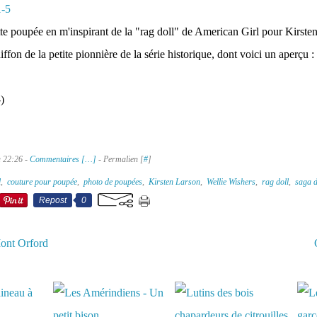
ette poupée en m'inspirant de la "rag doll" de American Girl pour Kirsten
ffon de la petite pionnière de la série historique, dont voici un aperçu :
)
à 22:26 -
Commentaires [
…
]
- Permalien [
#
]
l
,
couture pour poupée
,
photo de poupées
,
Kirsten Larson
,
Wellie Wishers
,
rag doll
,
saga 
Repost
0
ont Orford
aussi :