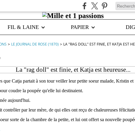
FIL & LAINE
PAPIER
DIG
IONS
>
LE JOURNAL DE ROSE (1870)
>
LA "RAG DOLL" EST FINIE, ET KATJA EST H
0
La "rag doll" est finie, et Katja est heureuse...
 que Catja partait à son tour veiller leur petite soeur malade, Kristin et
pour coudre la poupée qu'elle lui destinaient.
inée aujourd'hui.
it contrôler par leur mère, de qui elles ont reçu de chaleureuses félicitati
oeur sorte de la chambre de la petite, et lui ont offert sa nouvelle poupé