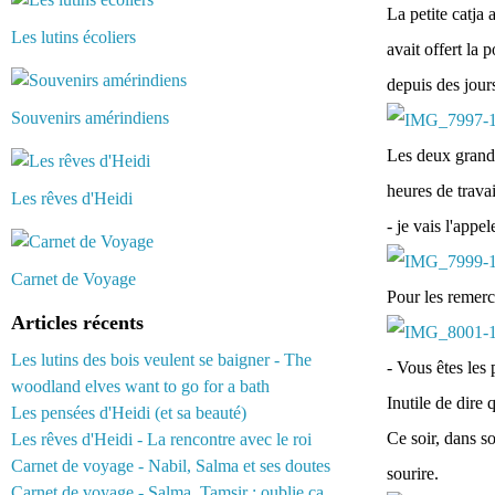
La petite catja 
Les lutins écoliers
avait offert la 
depuis des jours
Souvenirs amérindiens
Les deux grandes
heures de travai
Les rêves d'Heidi
- je vais l'appe
Carnet de Voyage
Pour les remercie
Articles récents
Les lutins des bois veulent se baigner - The
- Vous êtes les 
woodland elves want to go for a bath
Inutile de dire 
Les pensées d'Heidi (et sa beauté)
Ce soir, dans so
Les rêves d'Heidi - La rencontre avec le roi
Carnet de voyage - Nabil, Salma et ses doutes
sourire.
Carnet de voyage - Salma, Tamsir : oublie ça...