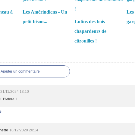
neau à
Les Amérindiens - Un
Les 
petit bison...
Lutins des bois
garç
chapardeurs de
citrouilles !
es
Ajouter un commentaire
21/11/2024 13:10
! J'Adore !!
e
nette
18/12/2020 20:14