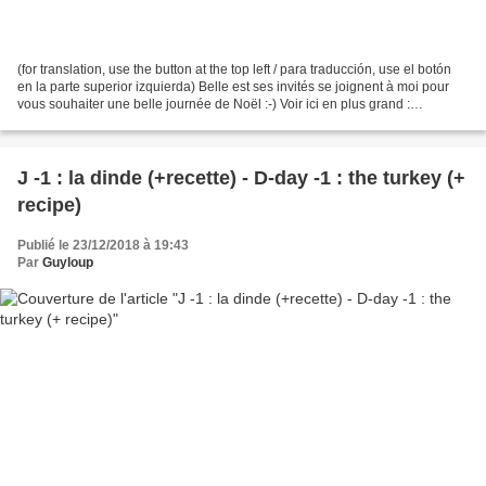
(for translation, use the button at the top left / para traducción, use el botón
en la parte superior izquierda) Belle est ses invités se joignent à moi pour
vous souhaiter une belle journée de Noël :-) Voir ici en plus grand :
IMG_1874noel Bises de Noël...
J -1 : la dinde (+recette) - D-day -1 : the turkey (+
recipe)
Publié le 23/12/2018 à 19:43
Par
Guyloup