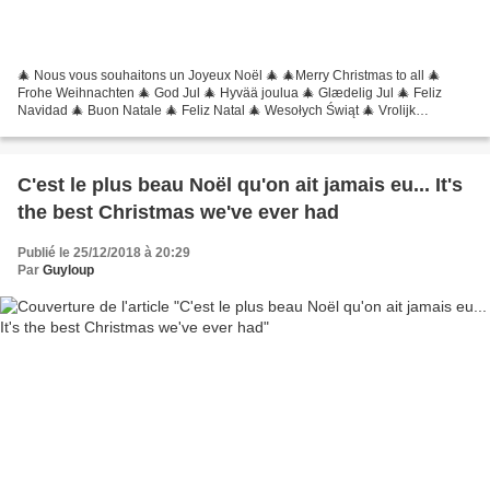
🎄 Nous vous souhaitons un Joyeux Noël 🎄 🎄Merry Christmas to all 🎄
Frohe Weihnachten 🎄 God Jul 🎄 Hyvää joulua 🎄 Glædelig Jul 🎄 Feliz
Navidad 🎄 Buon Natale 🎄 Feliz Natal 🎄 Wesołych Świąt 🎄 Vrolijk
kerstfeest 🎄 Veselé Vánoce 🎄 Καλά Χριστούγεννα 🎄 С рождеством!...
C'est le plus beau Noël qu'on ait jamais eu... It's
the best Christmas we've ever had
Publié le 25/12/2018 à 20:29
Par
Guyloup