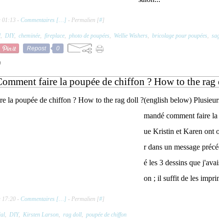
à 01:13 -
Commentaires [
…
]
- Permalien [
#
]
l
,
DIY
,
cheminée
,
fireplace
,
photo de poupées
,
Wellie Wishers
,
bricolage pour poupées
,
sa
Repost
0
0
omment faire la poupée de chiffon ? How to the rag 
(english below) Plusieu
mandé comment faire la 
ue Kristin et Karen ont o
r dans un message précéd
é les 3 dessins que j'avai
on ; il suffit de les impri
à 17:20 -
Commentaires [
…
]
- Permalien [
#
]
ial
,
DIY
,
Kirsten Larson
,
rag doll
,
poupée de chiffon