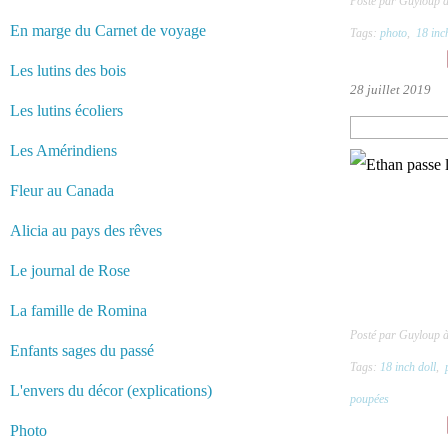
Posté par Guyloup 
En marge du Carnet de voyage
Tags:
photo
,
18 inc
Les lutins des bois
28 juillet 2019
Les lutins écoliers
Les Amérindiens
Fleur au Canada
Alicia au pays des rêves
Le journal de Rose
La famille de Romina
Posté par Guyloup 
Enfants sages du passé
Tags:
18 inch doll
,
L'envers du décor (explications)
poupées
Photo