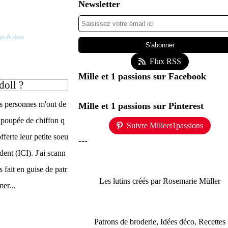
Newsletter
ga de Rose
Flux RSS
Mille et 1 passions sur Facebook
doll ?
rs personnes m'ont de
Mille et 1 passions sur Pinterest
poupée de chiffon q
Suivre Milleet1passions
fferte leur petite soeu
---
ent (ICI). J'ai scann
s fait en guise de patr
Les lutins créés par Rosemarie Müller
mer...
Patrons de broderie, Idées déco, Recettes