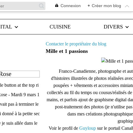
Connexion
+
Créer mon blog
ITAL
CUISINE
DIVERS
Contacter le propriétaire du blog
Mille et 1 passions
Franco-Canadienne, photographe et aut
 Rose
d'histoires illustrées de photos réalisées ave
e button at the top ri
poupées + vêtements et accessoires miniat
collectés au fil du temps ou cousus/réalisés d
Rose - Mardi 9 mars 1
mains, et parfois ajout de graphisme digital da
ivait pas à terminer le
post-traitement des photos (je n'utilise pas
 donné à la petite sec
dans mes créations photographique
graphiqu
je suis allée dans le
Voir le profil de
Guyloup
sur le portail Cana