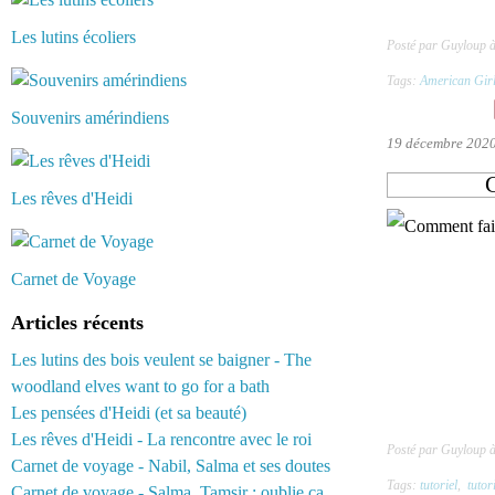
Les lutins écoliers
Posté par Guyloup 
Tags:
American Gir
Souvenirs amérindiens
19 décembre 202
C
Les rêves d'Heidi
Carnet de Voyage
Articles récents
Les lutins des bois veulent se baigner - The
woodland elves want to go for a bath
Les pensées d'Heidi (et sa beauté)
Les rêves d'Heidi - La rencontre avec le roi
Posté par Guyloup 
Carnet de voyage - Nabil, Salma et ses doutes
Tags:
tutoriel
,
tutor
Carnet de voyage - Salma, Tamsir : oublie ça...