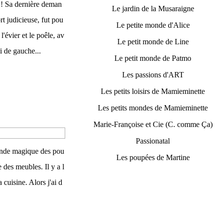
 Sa dernière deman
Le jardin de la Musaraigne
ort judicieuse, fut pou
Le petite monde d'Alice
 l'évier et le poêle, av
Le petit monde de Line
i de gauche...
Le petit monde de Patmo
Les passions d'ART
Les petits loisirs de Mamieminette
Les petits mondes de Mamieminette
Marie-Françoise et Cie (C. comme Ça)
Passionatal
 monde magique des pou
Les poupées de Martine
re des meubles. Il y a l
cuisine. Alors j'ai d