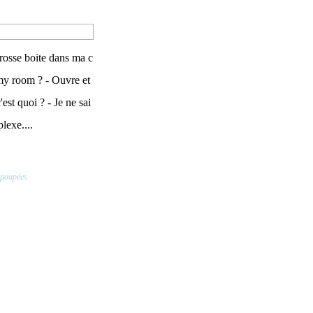
grosse boite dans ma c
my room ? - Ouvre et
'est quoi ? - Je ne sai
lexe....
 poupées