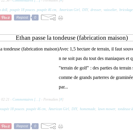
à 22:58 -
Commentaires [
…
]
- Permalien [
#
]
h doll
,
poupée 18 pouces. poupée 46 cm
,
American Girl
,
DIY
,
dresser
,
vaisselier
,
bricolag
Repost
0
Ethan passe la tondeuse (fabrication maison)
Avec 1,5 hectare de terrain, il faut souv
n ne soit pas du tout des maniaques et qu
"terrain de golf" : des parties du terrain 
comme de grands parterres de graminées
par...
à 02:21 -
Commentaires [
…
]
- Permalien [
#
]
poupée 18 pouces. poupée 46 cm
,
American Girl
,
DIY
,
homemade
,
lawn mower
,
tondeuse 
Repost
0