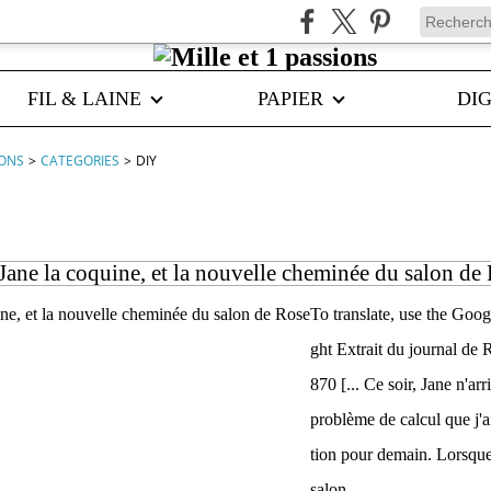
FIL & LAINE
PAPIER
DIG
IONS
>
CATEGORIES
>
DIY
Jane la coquine, et la nouvelle cheminée du salon de
To translate, use the Googl
ght Extrait du journal de 
870 [... Ce soir, Jane n'arr
problème de calcul que j'ai
tion pour demain. Lorsque 
salon...