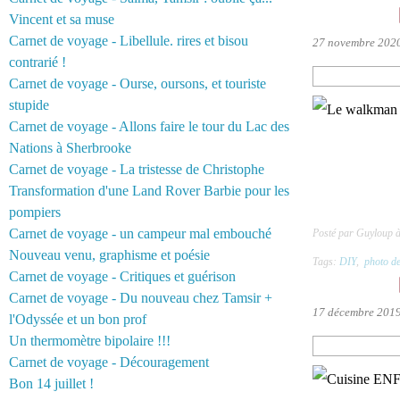
Vincent et sa muse
Carnet de voyage - Libellule. rires et bisou
27 novembre 202
contrarié !
Carnet de voyage - Ourse, oursons, et touriste
stupide
Carnet de voyage - Allons faire le tour du Lac des
Nations à Sherbrooke
Carnet de voyage - La tristesse de Christophe
Transformation d'une Land Rover Barbie pour les
pompiers
Carnet de voyage - un campeur mal embouché
Posté par Guyloup 
Nouveau venu, graphisme et poésie
Tags:
DIY
,
photo d
Carnet de voyage - Critiques et guérison
Carnet de voyage - Du nouveau chez Tamsir +
17 décembre 201
l'Odyssée et un bon prof
Un thermomètre bipolaire !!!
Carnet de voyage - Découragement
Bon 14 juillet !