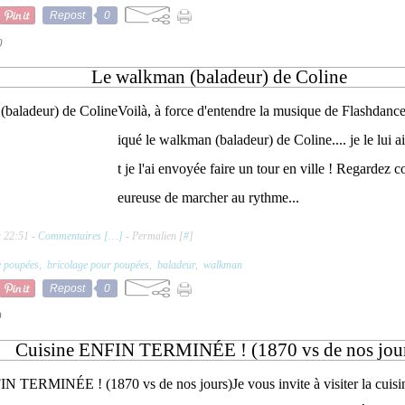
Repost
0
0
Le walkman (baladeur) de Coline
Voilà, à force d'entendre la musique de Flashdance, j
iqué le walkman (baladeur) de Coline.... je le lui ai 
t je l'ai envoyée faire un tour en ville ! Regardez 
eureuse de marcher au rythme...
à 22:51 -
Commentaires [
…
]
- Permalien [
#
]
e poupées
,
bricolage pour poupées
,
baladeur
,
walkman
Repost
0
9
Cuisine ENFIN TERMINÉE ! (1870 vs de nos jou
Je vous invite à visiter la cuis