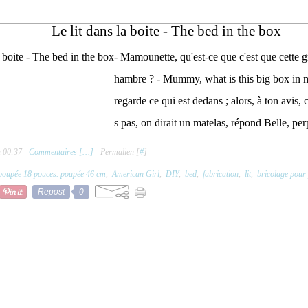
Le lit dans la boite - The bed in the box
- Mamounette, qu'est-ce que c'est que cette 
hambre ? - Mummy, what is this big box in 
regarde ce qui est dedans ; alors, à ton avis, c
s pas, on dirait un matelas, répond Belle, perp
à 00:37 -
Commentaires [
…
]
- Permalien [
#
]
poupée 18 pouces. poupée 46 cm
,
American Girl
,
DIY
,
bed
,
fabrication
,
lit
,
bricolage pour
Repost
0