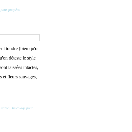
e pour poupées
ent tondre (bien qu'o
'on déteste le style
sont laissées intactes,
 et fleurs sauvages,
à gazon
,
bricolage pour