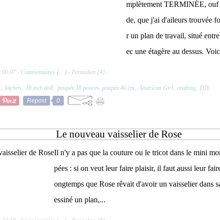
mplètement TERMINÉE, ouf !
de, que j'ai d'aileurs trouvée f
r un plan de travail, situé entre
ec une étagère au dessus. Voic
à 00:07 -
Commentaires [
…
]
- Permalien [
#
]
e
,
kitchen
,
18 inch doll
,
poupée 18 pouces. poupée 46 cm
,
American Girl
,
crafting
,
DIY
Repost
0
Le nouveau vaisselier de Rose
Il n'y a pas que la couture ou le tricot dans le mini
pées : si on veut leur faire plaisir, il faut aussi leur fai
ongtemps que Rose rêvait d'avoir un vaisselier dans sa 
essiné un plan,...