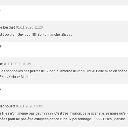
e
le berthet
01/11/2020 11:26
st trop bien Guyloup !!!!!! Bon dimanche .Bises .
e
ne
01/11/2020 10:39
lles sont belles ces petites !!!! Super la lanterne !!!!<br /> <br /> Belle mise en scène 
<br /> <br /> Martine
e
llechouett
01/11/2020 09:05
s filles n'ont même pas peur ????? C'est très mignon, cette scénette, j'espère qu'el
nées pour ne pas être effrayées par ce curieux personnage..... ??? Bises, Martine