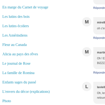
En marge du Carnet de voyage
Répondr
Les lutins des bois
M
mireil
Les lutins écoliers
oh c'e
Les Amérindiens
Répondr
Fleur au Canada
M
marti
Alicia au pays des rêves
Oh ! E
Le journal de Rose
BIZZZZ
La famille de Romina
Répondr
Enfants sages du passé
L
laviei
L'envers du décor (explications)
Oh, le
retour
Photo