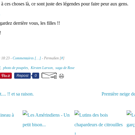
s à ces choses là, ce sont juste des légendes pour faire peur aux gens.
regardez derrière vous, les filles !!
!
à 18:23 -
Commentaires [
…
]
- Permalien [
#
]
l
,
photo de poupées
,
Kirsten Larson
,
saga de Rose
Repost
0
.... !! et sa raison.
Première neige d
aussi :