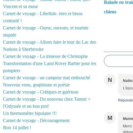
Balade en trai
Vincent et sa muse
chiens
Carnet de voyage - Libellule. rires et bisou
contrarié !
Carnet de voyage - Ourse, oursons, et touriste
stupide
Carnet de voyage - Allons faire le tour du Lac des
Commentair
Nations à Sherbrooke
Carnet de voyage - La tristesse de Christophe
Transformation d'une Land Rover Barbie pour les
pompiers
Carnet de voyage - un campeur mal embouché
N
Nathc
Nouveau venu, graphisme et poésie
L’épou
Carnet de voyage - Critiques et guérison
Carnet de voyage - Du nouveau chez Tamsir +
Répondr
l'Odyssée et un bon prof
Un thermomètre bipolaire !!!
M
Mamie
Carnet de voyage - Découragement
Merci 
Bon 14 juillet !
débord