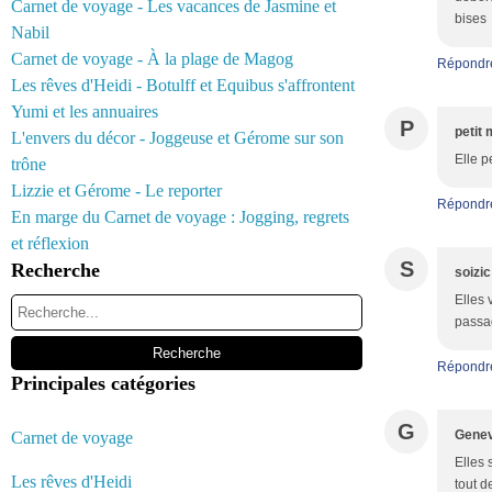
Carnet de voyage - Les vacances de Jasmine et
bises
Nabil
Carnet de voyage - À la plage de Magog
Répondr
Les rêves d'Heidi - Botulff et Equibus s'affrontent
Yumi et les annuaires
P
petit 
L'envers du décor - Joggeuse et Gérome sur son
Elle p
trône
Lizzie et Gérome - Le reporter
Répondr
En marge du Carnet de voyage : Jogging, regrets
et réflexion
S
Recherche
soizic
Elles 
passag
Répondr
Principales catégories
G
Genev
Carnet de voyage
Elles 
Les rêves d'Heidi
tout 