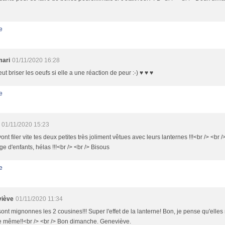
e
mari
01/11/2020 16:28
eut briser les oeufs si elle a une réaction de peur :-) ♥ ♥ ♥
e
01/11/2020 15:23
vont filer vite tes deux petites très joliment vêtues avec leurs lanternes !!!<br /> <br
e d'enfants, hélas !!!<br /> <br /> Bisous
e
iève
01/11/2020 11:34
sont mignonnes les 2 cousines!!! Super l'effet de la lanterne! Bon, je pense qu'elles
de même!!<br /> <br /> Bon dimanche. Geneviève.