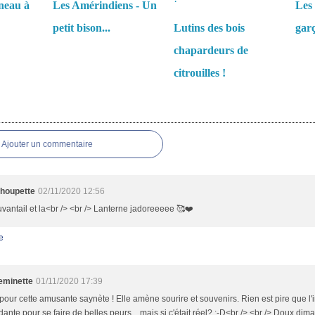
neau à
Les Amérindiens - Un
Les 
petit bison...
Lutins des bois
garç
chapardeurs de
citrouilles !
es
Ajouter un commentaire
houpette
02/11/2020 12:56
vantail et la<br /> <br /> Lanterne jadoreeeee 🥰❤️
e
minette
01/11/2020 17:39
pour cette amusante saynète ! Elle amène sourire et souvenirs. Rien est pire que l
ante pour se faire de belles peurs....mais si c'était réel? :-D<br /> <br /> Doux dim