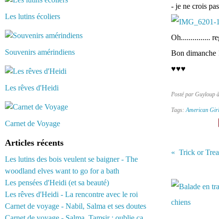
- je ne crois pa
Les lutins écoliers
Oh............... 
Souvenirs amérindiens
Bon dimanche 
♥♥♥
Les rêves d'Heidi
Posté par Guyloup 
Tags:
American Gir
Carnet de Voyage
Articles récents
Trick or Treat
Les lutins des bois veulent se baigner - The
woodland elves want to go for a bath
Vous aimerez 
Les pensées d'Heidi (et sa beauté)
Les rêves d'Heidi - La rencontre avec le roi
Carnet de voyage - Nabil, Salma et ses doutes
Carnet de voyage - Salma, Tamsir : oublie ça...