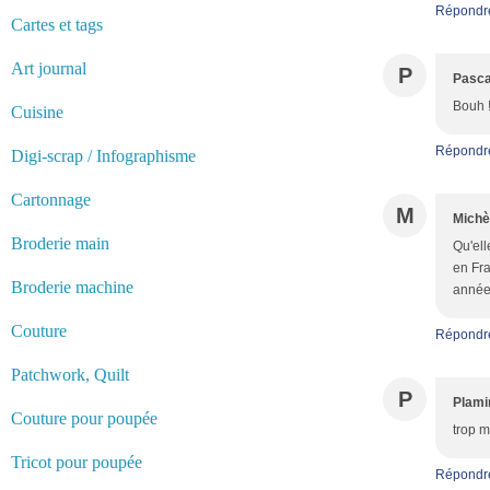
Répondr
Cartes et tags
Art journal
P
Pasca
Bouh 
Cuisine
Répondr
Digi-scrap / Infographisme
Cartonnage
M
Michè
Broderie main
Qu'ell
en Fra
Broderie machine
années
Couture
Répondr
Patchwork, Quilt
P
Plami
Couture pour poupée
trop m
Tricot pour poupée
Répondr