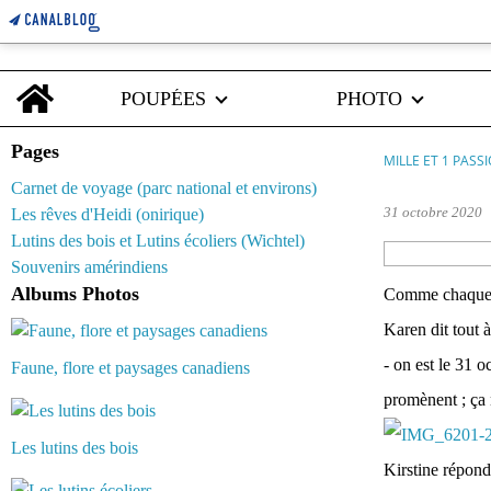
Home
POUPÉES
PHOTO
Pages
MILLE ET 1 PASS
Carnet de voyage (parc national et environs)
31 octobre 2020
Les rêves d'Heidi (onirique)
Lutins des bois et Lutins écoliers (Wichtel)
Souvenirs amérindiens
Albums Photos
Comme chaque so
Karen dit tout à
- on est le 31 o
Faune, flore et paysages canadiens
promènent ; ça 
Les lutins des bois
Kirstine répond 