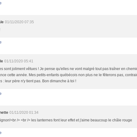
e
le
01/11/2020 07:35
!
e
le
01/11/2020 05:41
es sont joliment vêtues ! Je pense qu'elles ne vont malgré tout pas traîner en chem
nce cette année. Mes petits-enfants québécois non plus ne le fêterons pas, contra
 : leur père n'y tient pas. Bon dimanche à toi !
e
nette
01/11/2020 01:34
ignon!<br /> <br /> les lanternes font leur effet et j'aime beaucoup le châle rouge
e