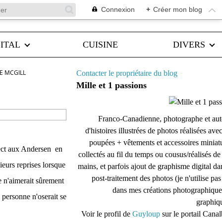
Connexion
+
Créer mon blog
ITAL
CUISINE
DIVERS
IE MCGILL
Contacter le propriétaire du blog
Mille et 1 passions
Franco-Canadienne, photographe et aut
d'histoires illustrées de photos réalisées ave
poupées + vêtements et accessoires miniat
pect aux Andersen en
collectés au fil du temps ou cousus/réalisés d
sieurs reprises lorsque
mains, et parfois ajout de graphisme digital da
post-traitement des photos (je n'utilise pas
le n'aimerait sûrement
dans mes créations photographique
 personne n'oserait se
graphiqu
Voir le profil de
Guyloup
sur le portail Cana