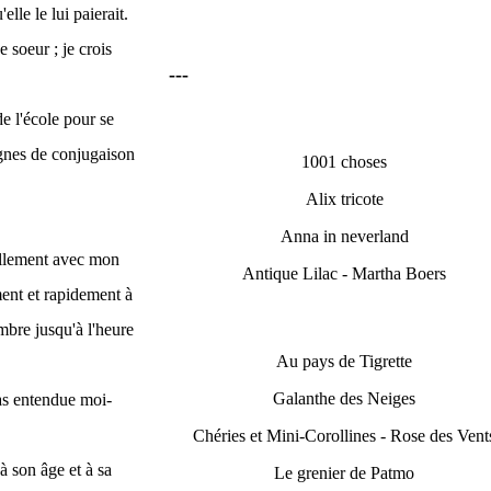
elle le lui paierait.
 soeur ; je crois
---
e l'école pour se
lignes de conjugaison
1001 choses
Alix tricote
Anna in neverland
uillement avec mon
Antique Lilac - Martha Boers
ment et rapidement à
bre jusqu'à l'heure
Au pays de Tigrette
Galanthe des Neiges
pas entendue moi-
Chéries et Mini-Corollines - Rose des Vent
à son âge et à sa
Le grenier de Patmo