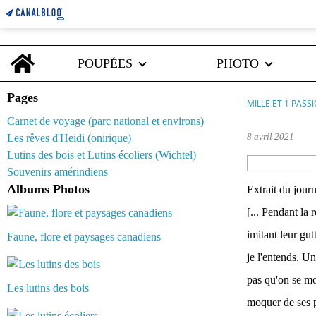
Home
POUPÉES
PHOTO
Pages
MILLE ET 1 PASS
Carnet de voyage (parc national et environs)
8 avril 2021
Les rêves d'Heidi (onirique)
Lutins des bois et Lutins écoliers (Wichtel)
Souvenirs amérindiens
Albums Photos
Extrait du jour
[... Pendant la
imitant leur gut
Faune, flore et paysages canadiens
je l'entends. Un
pas qu'on se mo
Les lutins des bois
moquer de ses p