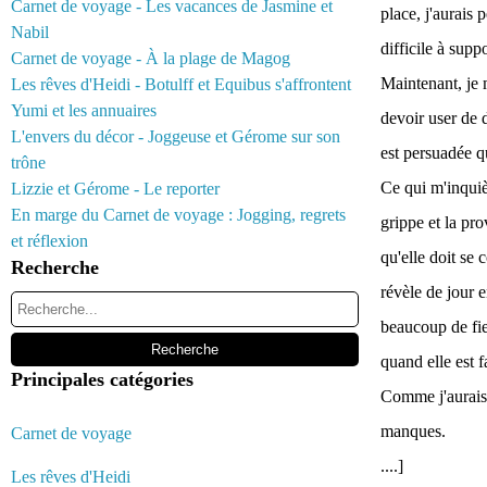
Carnet de voyage - Les vacances de Jasmine et
place, j'aurais 
Nabil
difficile à supp
Carnet de voyage - À la plage de Magog
Maintenant, je 
Les rêves d'Heidi - Botulff et Equibus s'affrontent
Yumi et les annuaires
devoir user de d
L'envers du décor - Joggeuse et Gérome sur son
est persuadée q
trône
Ce qui m'inquiè
Lizzie et Gérome - Le reporter
En marge du Carnet de voyage : Jogging, regrets
grippe et la pro
et réflexion
qu'elle doit se 
Recherche
révèle de jour en
beaucoup de fier
quand elle est f
Principales catégories
Comme j'aurais 
manques.
Carnet de voyage
....]
Les rêves d'Heidi