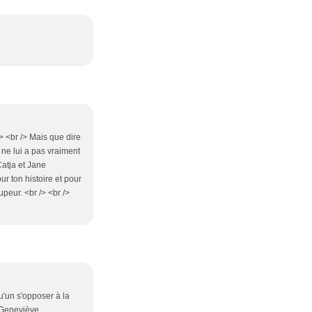
> <br /> Mais que dire
 ne lui a pas vraiment
Catja et Jane
ur ton histoire et pour
upeur. <br /> <br />
u'un s'opposer à la
. Geneviève.