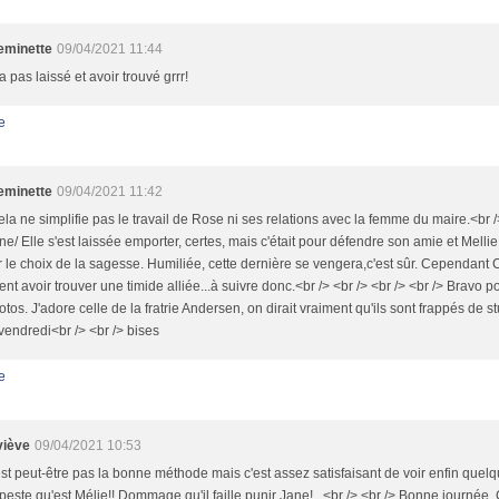
minette
09/04/2021 11:44
 a pas laissé et avoir trouvé grrr!
e
minette
09/04/2021 11:42
ela ne simplifie pas le travail de Rose ni ses relations avec la femme du maire.<br /
ne/ Elle s'est laissée emporter, certes, mais c'était pour défendre son amie et Mellie
r le choix de la sagesse. Humiliée, cette dernière se vengera,c'est sûr. Cependant 
nt avoir trouver une timide alliée...à suivre donc.<br /> <br /> <br /> <br /> Bravo po
otos. J'adore celle de la fratrie Andersen, on dirait vraiment qu'ils sont frappés de st
endredi<br /> <br /> bises
e
iève
09/04/2021 10:53
st peut-être pas la bonne méthode mais c'est assez satisfaisant de voir enfin quelq
 peste qu'est Mélie!! Dommage qu'il faille punir Jane!...<br /> <br /> Bonne journée