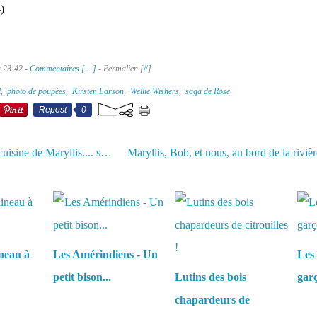
)
à 23:42 -
Commentaires [
…
]
- Permalien [
#
]
l
,
photo de poupées
,
Kirsten Larson
,
Wellie Wishers
,
saga de Rose
Repost
0
La nouvelle cuisine de Maryllis.... so vintage !
aussi :
neau à
Les Amérindiens - Un
Les 
petit bison...
Lutins des bois
garç
chapardeurs de