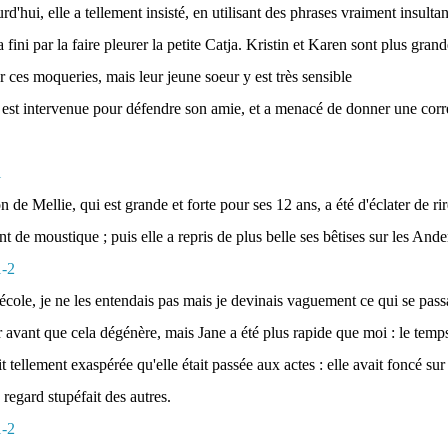
rd'hui, elle a tellement insisté, en utilisant des phrases vraiment insultan
a fini par la faire pleurer la petite Catja. Kristin et Karen sont plus grand
r ces moqueries, mais leur jeune soeur y est très sensible
e est intervenue pour défendre son amie, et a menacé de donner une corre
n de Mellie, qui est grande et forte pour ses 12 ans, a été d'éclater de r
ant de moustique ; puis elle a repris de plus belle ses bêtises sur les Ande
l'école, je ne les entendais pas mais je devinais vaguement ce qui se passait
r avant que cela dégénère, mais Jane a été plus rapide que moi : le temps
it tellement exaspérée qu'elle était passée aux actes : elle avait foncé sur 
 regard stupéfait des autres.