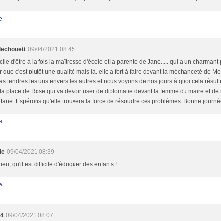
e
llechouett
09/04/2021 08:45
cile d'être à la fois la maîtresse d'école et la parente de Jane..... qui a un charmant pe
 que c'est plutôt une qualité mais là, elle a fort à faire devant la méchanceté de Mell
as tendres les uns envers les autres et nous voyons de nos jours à quoi cela résult
 la place de Rose qui va devoir user de diplomatie devant la femme du maire et de 
 Jane. Espérons qu'elle trouvera la force de résoudre ces problèmes. Bonne journé
e
le
09/04/2021 08:39
eu, qu'il est difficile d'éduquer des enfants !
e
94
09/04/2021 08:07