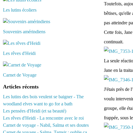
Toutefois, aujou
Les lutins écoliers
bêtises, qu'elle 
pas atteindre pa
Souvenirs amérindiens
Cette fois, Jan
continuait.
Les rêves d'Heidi
La seule réactio
Jane en la trait
Carnet de Voyage
Articles récents
J'étais près de 
Les lutins des bois veulent se baigner - The
voulu interveni
woodland elves want to go for a bath
groupe, elle éta
Les pensées d'Heidi (et sa beauté)
frappée, sous le
Les rêves d'Heidi - La rencontre avec le roi
Carnet de voyage - Nabil, Salma et ses doutes
Carnet de voyage - Salma, Tamsir : oublie ça...