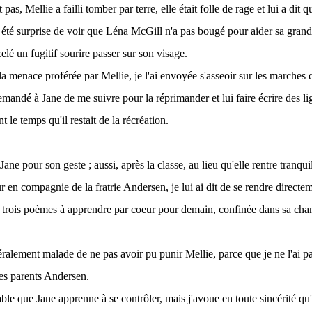
pas, Mellie a failli tomber par terre, elle était folle de rage et lui a dit qu'
i été surprise de voir que Léna McGill n'a pas bougé pour aider sa grande
lé un fugitif sourire passer sur son visage.
a menace proférée par Mellie, je l'ai envoyée s'asseoir sur les marches d
 demandé à Jane de me suivre pour la réprimander et lui faire écrire des 
t le temps qu'il restait de la récréation.
Jane pour son geste ; aussi, après la classe, au lieu qu'elle rentre tranq
r en compagnie de la fratrie Andersen, je lui ai dit de se rendre directe
 trois poèmes à apprendre par coeur pour demain, confinée dans sa cham
ttéralement malade de ne pas avoir pu punir Mellie, parce que je ne l'ai 
es parents Andersen.
able que Jane apprenne à se contrôler, mais j'avoue en toute sincérité qu'