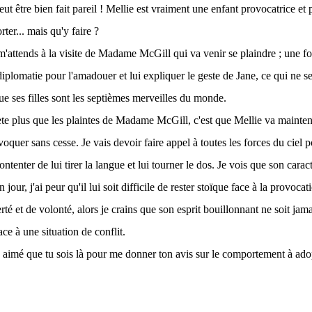
peut être bien fait pareil ! Mellie est vraiment une enfant provocatrice et 
orter... mais qu'y faire ?
m'attends à la visite de Madame McGill qui va venir se plaindre ; une foi
iplomatie pour l'amadouer et lui expliquer le geste de Jane, ce qui ne ser
ue ses filles sont les septièmes merveilles du monde.
te plus que les plaintes de Madame McGill, c'est que Mellie va mainte
voquer sans cesse. Je vais devoir faire appel à toutes les forces du ciel
contenter de lui tirer la langue et lui tourner le dos. Je vois que son caract
 jour, j'ai peur qu'il lui soit difficile de rester stoïque face à la provocati
té et de volonté, alors je crains que son esprit bouillonnant ne soit jama
ace à une situation de conflit.
aimé que tu sois là pour me donner ton avis sur le comportement à ado