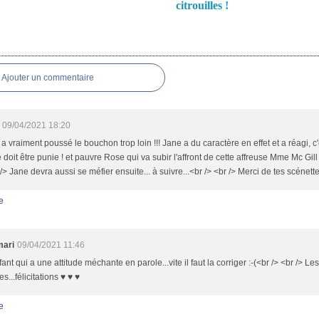
citrouilles !
es
Ajouter un commentaire
09/04/2021 18:20
 a vraiment poussé le bouchon trop loin !!! Jane a du caractère en effet et a réagi,
 doit être punie ! et pauvre Rose qui va subir l'affront de cette affreuse Mme Mc Gill !!!!!!!!!
 /> Jane devra aussi se méfier ensuite... à suivre...<br /> <br /> Merci de tes scénett
e
mari
09/04/2021 11:46
ant qui a une attitude méchante en parole...vite il faut la corriger :-(<br /> <br /> Le
es...félicitations ♥ ♥ ♥
e