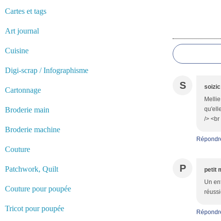
Cartes et tags
Art journal
Commentair
Cuisine
Digi-scrap / Infographisme
S
soizic
Cartonnage
Mellie
Broderie main
qu'elle
/> <br
Broderie machine
Répondr
Couture
P
Patchwork, Quilt
petit 
Un enf
Couture pour poupée
réussi
Tricot pour poupée
Répondr