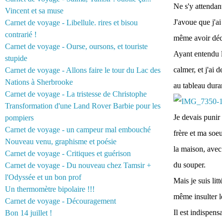
Ne s'y attendant 
Vincent et sa muse
J'avoue que j'a
Carnet de voyage - Libellule. rires et bisou
contrarié !
même avoir déce
Carnet de voyage - Ourse, oursons, et touriste
Ayant entendu l
stupide
calmer, et j'ai
Carnet de voyage - Allons faire le tour du Lac des
Nations à Sherbrooke
au tableau duran
Carnet de voyage - La tristesse de Christophe
Transformation d'une Land Rover Barbie pour les
Je devais punir 
pompiers
Carnet de voyage - un campeur mal embouché
frère et ma soeu
Nouveau venu, graphisme et poésie
la maison, avec
Carnet de voyage - Critiques et guérison
du souper.
Carnet de voyage - Du nouveau chez Tamsir +
l'Odyssée et un bon prof
Mais je suis li
Un thermomètre bipolaire !!!
même insulter l
Carnet de voyage - Découragement
Il est indispens
Bon 14 juillet !