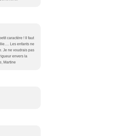
tit caractère ! Il faut
ie..... Les enfants ne
e. Je ne voudrais pas
rigueur envers la
e, Martine