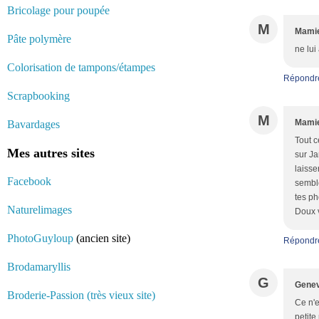
Bricolage pour poupée
M
Mamie
Pâte polymère
ne lui
Colorisation de tampons/étampes
Répondr
Scrapbooking
M
Mamie
Bavardages
Tout c
Mes autres sites
sur Ja
laisse
Facebook
semble
tes ph
Naturelimages
Doux v
PhotoGuyloup
(ancien site)
Répondr
Brodamaryllis
G
Genev
Broderie-Passion (très vieux site)
Ce n'e
petite