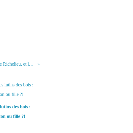
Maryllis, Bob, et nous, au bord de la rivière Richelieu, et la sécheresse...
lutins des bois :
on ou fille ?!