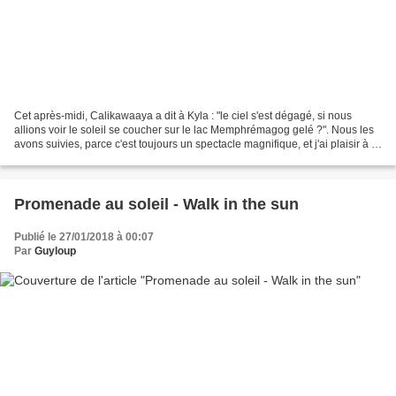
Cet après-midi, Calikawaaya a dit à Kyla : "le ciel s'est dégagé, si nous
allions voir le soleil se coucher sur le lac Memphrémagog gelé ?". Nous les
avons suivies, parce c'est toujours un spectacle magnifique, et j'ai plaisir à le
partager avec vous...
Promenade au soleil - Walk in the sun
Publié le 27/01/2018 à 00:07
Par
Guyloup