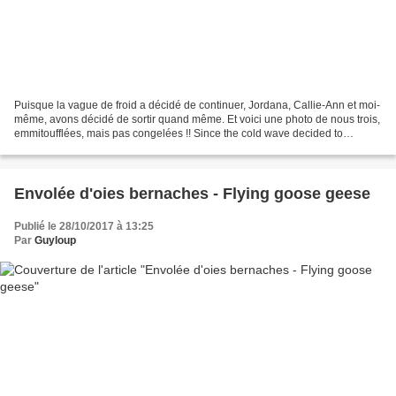
Puisque la vague de froid a décidé de continuer, Jordana, Callie-Ann et moi-
même, avons décidé de sortir quand même. Et voici une photo de nous trois,
emmitoufflées, mais pas congelées !! Since the cold wave decided to
continue, Jordana, Callie-Ann and...
Envolée d'oies bernaches - Flying goose geese
Publié le 28/10/2017 à 13:25
Par
Guyloup