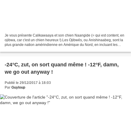
Je vous présente Calikawaaya et son chien Naangide (= qui est content, en
ojibwa, car c'est un chien heureux !).Les Ojibwés, ou Anishinaabeg, sont la
plus grande nation amérindienne en Amérique du Nord, en incluant les
Métis ; leur nation est répartie...
-24°C, zut, on sort quand même ! -12°F, damn,
we go out anyway !
Publié le 29/12/2017 à 18:03
Par
Guyloup