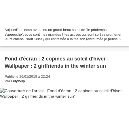
Aujourd'hui, nous avons eu un grand beau soleil de "le printemps
s'approche", et ce sont mes grandes filles actives qui sont sorties promener
leurs chiens ; sauf Kelsey qui est restée à la maison (enrhumée je pense !).
Today, we had a great sun, style...
Fond d'écran : 2 copines au soleil d'hiver -
Wallpaper : 2 girlfriends in the winter sun
Publié le 10/01/2018 à 22:24
Par
Guyloup