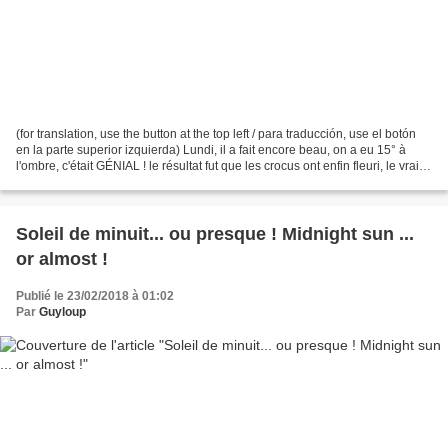
(for translation, use the button at the top left / para traducción, use el botón
en la parte superior izquierda) Lundi, il a fait encore beau, on a eu 15° à
l'ombre, c'était GÉNIAL ! le résultat fut que les crocus ont enfin fleuri, le vrai
symbole de...
Soleil de minuit... ou presque ! Midnight sun ...
or almost !
Publié le 23/02/2018 à 01:02
Par
Guyloup