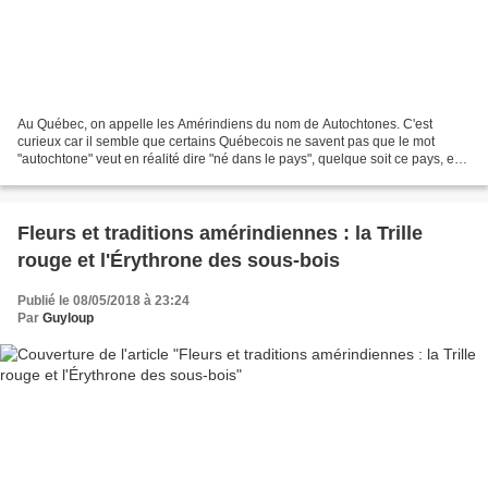
Au Québec, on appelle les Amérindiens du nom de Autochtones. C'est
curieux car il semble que certains Québecois ne savent pas que le mot
"autochtone" veut en réalité dire "né dans le pays", quelque soit ce pays, en
effet, beaucoup pensent que autochtone...
Fleurs et traditions amérindiennes : la Trille
rouge et l'Érythrone des sous-bois
Publié le 08/05/2018 à 23:24
Par
Guyloup