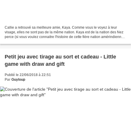
Callie a retrouvé sa meilleure amie, Kaya. Comme vous le voyez à leur
visage, elles ne sont pas de la même nation. Kaya est de la nation des Nez
perce (si vous voulez connaitre l'histoire de cette fière nation amérindienne,
lisez leur histoire ici : http://nationsindiennes.over-blog.com/2015/08/nez-
perce.html...
Petit jeu avec tirage au sort et cadeau - Little
game with draw and gift
Publié le 22/06/2018 à 22:51
Par
Guyloup