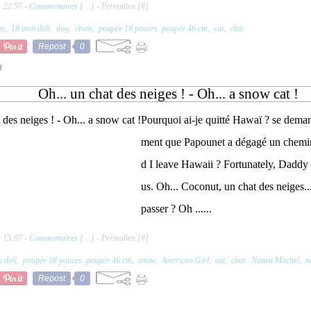
à 22:57 -
Commentaires [
…
]
- Permalien [
#
]
en
,
18 inch doll
,
dog
,
chien
,
poupée 18 pouces. poupée 46 cm
,
cat
,
chat
Repost
0
8
Oh... un chat des neiges ! - Oh... a snow cat !
Pourquoi ai-je quitté Hawaï ? se dem
ment que Papounet a dégagé un chemi
d I leave Hawaii ? Fortunately, Daddy 
us. Oh... Coconut, un chat des neiges....
passer ? Oh ......
à 15:07 -
Commentaires [
…
]
- Permalien [
#
]
h doll
,
poupée 18 pouces. poupée 46 cm
,
snow
,
American Girl
,
cat
,
chat
,
Nanea Mitchel
,
n
Repost
0