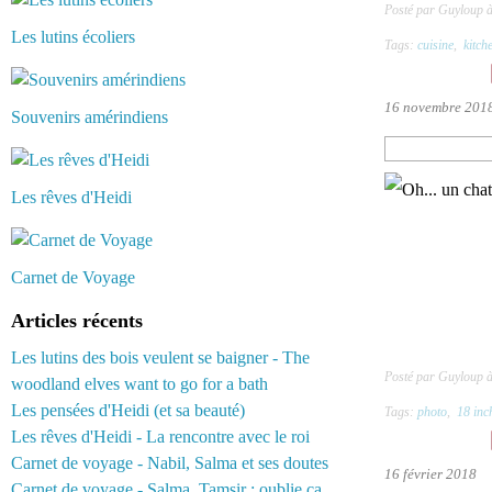
Posté par Guyloup 
Les lutins écoliers
Tags:
cuisine
,
kitch
16 novembre 201
Souvenirs amérindiens
Les rêves d'Heidi
Carnet de Voyage
Articles récents
Les lutins des bois veulent se baigner - The
Posté par Guyloup 
woodland elves want to go for a bath
Les pensées d'Heidi (et sa beauté)
Tags:
photo
,
18 inc
Les rêves d'Heidi - La rencontre avec le roi
Carnet de voyage - Nabil, Salma et ses doutes
16 février 2018
Carnet de voyage - Salma, Tamsir : oublie ça...