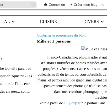
Connexion
+
Créer mon blog
ITAL
CUISINE
DIVERS
Contacter le propriétaire du blog
Mille et 1 passions
Franco-Canadienne, photographe et aut
!!
d'histoires illustrées de photos réalisées ave
the top left / para trad
poupées + vêtements et accessoires miniat
collectés au fil du temps ou cousus/réalisés d
uperior izquierda) Les
mains, et parfois ajout de graphisme digital da
autour de l'ilot centra
post-traitement des photos (je n'utilise pas
 des enragés... compr
dans mes créations photographique
graphiqu
Voir le profil de
Guyloup
sur le portail Cana