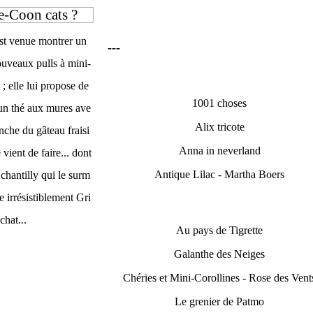
-Coon cats ?
st venue montrer un
---
ouveaux pulls à mini-
; elle lui propose de
1001 choses
un thé aux mures ave
Alix tricote
nche du gâteau fraisi
Anna in neverland
e vient de faire... dont
Antique Lilac - Martha Boers
chantilly qui le surm
re irrésistiblement Gri
chat...
Au pays de Tigrette
Galanthe des Neiges
Chéries et Mini-Corollines - Rose des Vent
Le grenier de Patmo