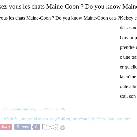
ez-vous les chats Maine-Coon ? Do you know Maine
Kelsey e
de ses n
Guyloup 
prendre 
c une tra
er qu'ell
la crème 
onte atti
sou, son 
à 12:21 -
Commentaires [
…
]
- Permalien [
#
]
,
18 inch doll
,
poupée 18 pouces. poupée 46 cm
,
American Girl
,
Maine Coon
,
cat
,
chat
Repost
0