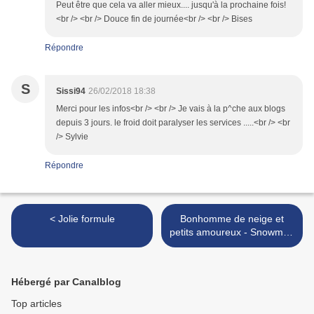
Peut être que cela va aller mieux.... jusqu'à la prochaine fois!
<br /> <br /> Douce fin de journée<br /> <br /> Bises
Répondre
S
Sissi94
26/02/2018 18:38
Merci pour les infos<br /> <br /> Je vais à la p^che aux blogs
depuis 3 jours. le froid doit paralyser les services .....<br /> <br
/> Sylvie
Répondre
< Jolie formule
Bonhomme de neige et
petits amoureux - Snowman
and little lovers >
Hébergé par Canalblog
Top articles