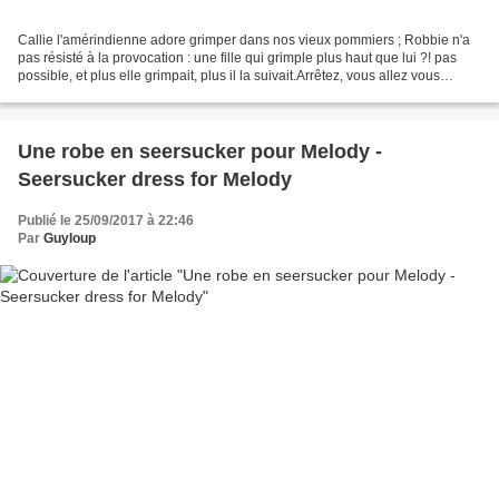
Callie l'amérindienne adore grimper dans nos vieux pommiers ; Robbie n'a
pas résisté à la provocation : une fille qui grimple plus haut que lui ?! pas
possible, et plus elle grimpait, plus il la suivait.Arrêtez, vous allez vous
casser la figure, leur...
Une robe en seersucker pour Melody -
Seersucker dress for Melody
Publié le 25/09/2017 à 22:46
Par
Guyloup