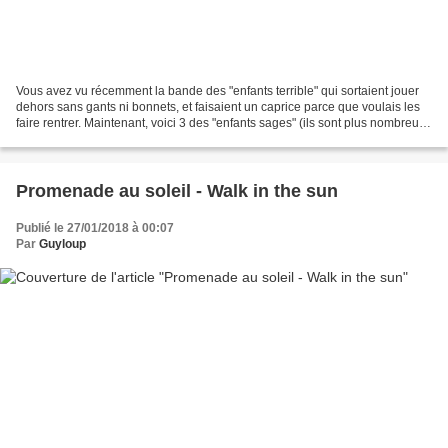
Vous avez vu récemment la bande des "enfants terrible" qui sortaient jouer
dehors sans gants ni bonnets, et faisaient un caprice parce que voulais les
faire rentrer. Maintenant, voici 3 des "enfants sages" (ils sont plus nombreux
que cela, vous en verrez...
Promenade au soleil - Walk in the sun
Publié le 27/01/2018 à 00:07
Par
Guyloup