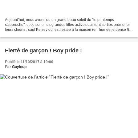
Aujourd'hui, nous avons eu un grand beau soleil de "le printemps
s'approche", et ce sont mes grandes filles actives qui sont sorties promener
leurs chiens ; sauf Kelsey qui est restée à la maison (enrhumée je pense !).
Today, we had a great sun, style...
Fierté de garçon ! Boy pride !
Publié le 11/10/2017 à 19:00
Par
Guyloup