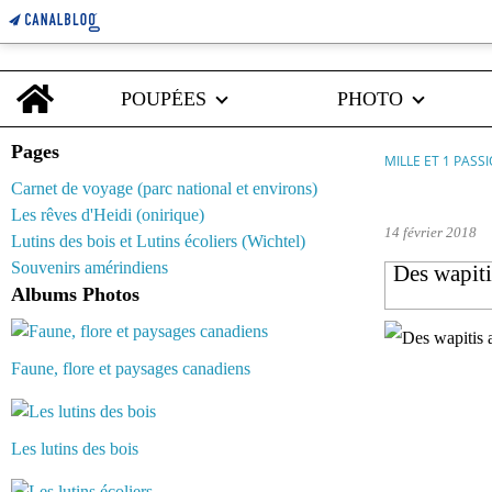
Home
POUPÉES
PHOTO
Pages
MILLE ET 1 PASS
Carnet de voyage (parc national et environs)
elk
Les rêves d'Heidi (onirique)
14 février 2018
Lutins des bois et Lutins écoliers (Wichtel)
Souvenirs amérindiens
Des wapiti
Albums Photos
Faune, flore et paysages canadiens
Les lutins des bois