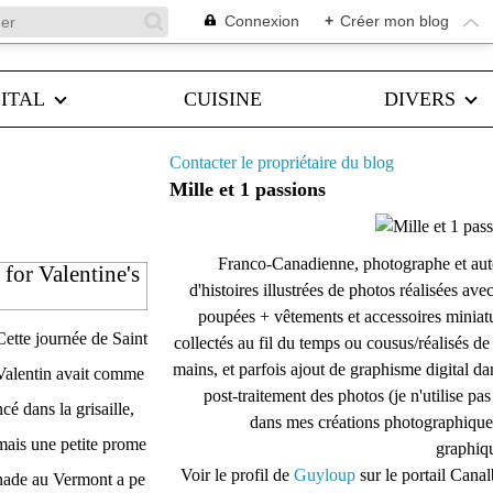
Connexion
+
Créer mon blog
ITAL
CUISINE
DIVERS
Contacter le propriétaire du blog
Mille et 1 passions
Franco-Canadienne, photographe et aut
for Valentine's
d'histoires illustrées de photos réalisées ave
poupées + vêtements et accessoires miniat
Cette journée de Saint
collectés au fil du temps ou cousus/réalisés d
mains, et parfois ajout de graphisme digital da
Valentin avait comme
post-traitement des photos (je n'utilise pas
ncé dans la grisaille,
dans mes créations photographique
mais une petite prome
graphiqu
Voir le profil de
Guyloup
sur le portail Cana
nade au Vermont a pe