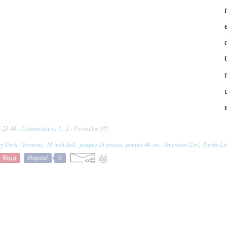
à 23:48 -
Commentaires [
…
]
- Permalien [
#
]
y Girls
,
Vermont
,
18 inch doll
,
poupée 18 pouces. poupée 46 cm
,
American Girl
,
Derby Li
Repost
0