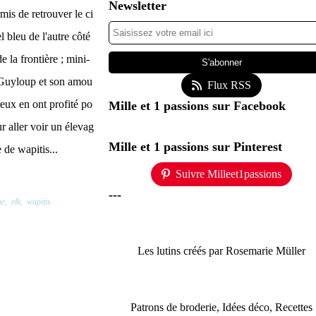
Newsletter
rmis de retrouver le ci
el bleu de l'autre côté
de la frontière ; mini-
Guyloup et son amou
Flux RSS
reux en ont profité po
Mille et 1 passions sur Facebook
ur aller voir un élevag
Mille et 1 passions sur Pinterest
e de wapitis...
Suivre Milleet1passions
---
ne
,
elk
,
wapitis
Les lutins créés par Rosemarie Müller
Patrons de broderie, Idées déco, Recettes