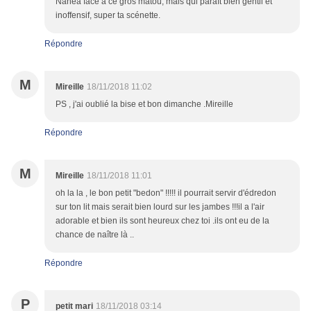
Nanea face à ce gros matou, mais qui paraît bien gentil et
inoffensif, super ta scénette.
Répondre
M
Mireille
18/11/2018 11:02
PS , j'ai oublié la bise et bon dimanche .Mireille
Répondre
M
Mireille
18/11/2018 11:01
oh la la , le bon petit "bedon" !!!!! il pourrait servir d'édredon
sur ton lit mais serait bien lourd sur les jambes !!!il a l'air
adorable et bien ils sont heureux chez toi .ils ont eu de la
chance de naître là ..
Répondre
P
petit mari
18/11/2018 03:14