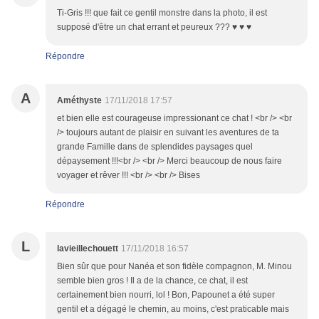
Ti-Gris !!! que fait ce gentil monstre dans la photo, il est
supposé d'être un chat errant et peureux ??? ♥ ♥ ♥
Répondre
A
Améthyste
17/11/2018 17:57
et bien elle est courageuse impressionant ce chat ! <br /> <br
/> toujours autant de plaisir en suivant les aventures de ta
grande Famille dans de splendides paysages quel
dépaysement !!!<br /> <br /> Merci beaucoup de nous faire
voyager et rêver !!! <br /> <br /> Bises
Répondre
L
lavieillechouett
17/11/2018 16:57
Bien sûr que pour Nanéa et son fidèle compagnon, M. Minou
semble bien gros ! Il a de la chance, ce chat, il est
certainement bien nourri, lol ! Bon, Papounet a été super
gentil et a dégagé le chemin, au moins, c'est praticable mais