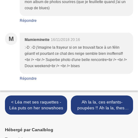
mon album de photos sourires (que je feuillette quand j'ai un
coup de blues)
Répondre
M
Mamieminette
16/11/2018 20:16
:-D :-D j'imagine la frayeur si on se trouvait face à un félin
géant! et pourtant ce chat des neige semble bien inoffensif!
<br /> <br /> Superbe photo d'une belle rencontre<br /> <br />
Doux weekend<br /> <br /> bises
Répondre
< Léa met ses raquettes -
Ah la la, ces enfants-
Léa puts on her snowshoes
poupées !! Ah la la, these
child-dolls !! >
Hébergé par Canalblog