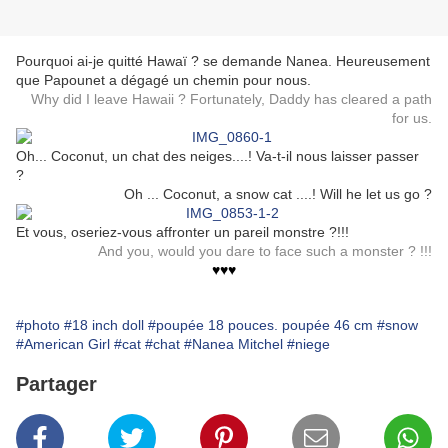
Pourquoi ai-je quitté Hawaï ? se demande Nanea. Heureusement
que Papounet a dégagé un chemin pour nous.
Why did I leave Hawaii ? Fortunately, Daddy has cleared a path
for us.
Oh... Coconut, un chat des neiges....! Va-t-il nous laisser passer
?
Oh ... Coconut, a snow cat ....! Will he let us go ?
Et vous, oseriez-vous affronter un pareil monstre ?!!!
And you, would you dare to face such a monster ? !!!
♥♥♥
#photo
#18 inch doll
#poupée 18 pouces. poupée 46 cm
#snow
#American Girl
#cat
#chat
#Nanea Mitchel
#niege
Partager