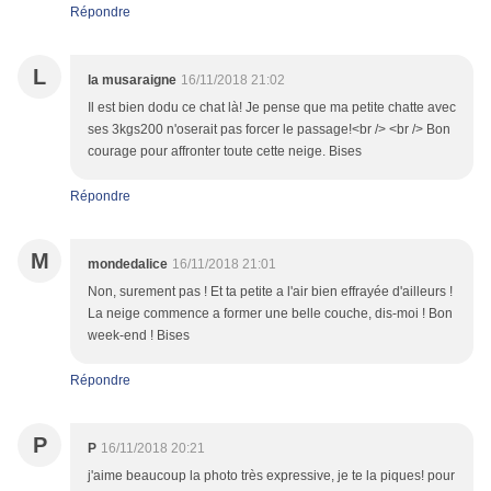
Répondre
L
la musaraigne
16/11/2018 21:02
Il est bien dodu ce chat là! Je pense que ma petite chatte avec
ses 3kgs200 n'oserait pas forcer le passage!<br /> <br /> Bon
courage pour affronter toute cette neige. Bises
Répondre
M
mondedalice
16/11/2018 21:01
Non, surement pas ! Et ta petite a l'air bien effrayée d'ailleurs !
La neige commence a former une belle couche, dis-moi ! Bon
week-end ! Bises
Répondre
P
P
16/11/2018 20:21
j'aime beaucoup la photo très expressive, je te la piques! pour