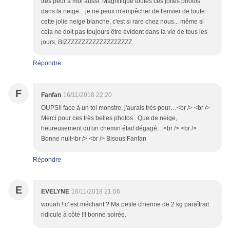
très peur à moi aussi. Magnifique toutes ces jolies photos
dans la neige... je ne peux m'empêcher de t'envier de toute
cette jolie neige blanche, c'est si rare chez nous... même si
cela ne doit pas toujours être évident dans la vie de tous les
jours, BIZZZZZZZZZZZZZZZZZZZ
Répondre
F
Fanfan
16/11/2018 22:20
OUPS!! face à un tel monstre, j'aurais très peur…<br /> <br />
Merci pour ces très belles photos.. Que de neige,
heureusement qu'un chemin était dégagé…<br /> <br />
Bonne nuit<br /> <br /> Bisous Fanfan
Répondre
E
EVELYNE
16/11/2018 21:06
wouah ! c' est méchant ? Ma petite chienne de 2 kg paraîtrait
ridicule à côté !!! bonne soirée.