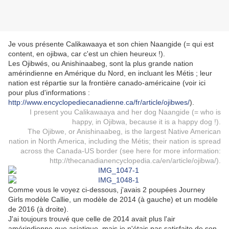
Je vous présente Calikawaaya et son chien Naangide (= qui est
content, en ojibwa, car c'est un chien heureux !).
Les Ojibwés, ou Anishinaabeg, sont la plus grande nation
amérindienne en Amérique du Nord, en incluant les Métis ; leur
nation est répartie sur la frontière canado-américaine (voir ici
pour plus d'informations :
http://www.encyclopediecanadienne.ca/fr/article/ojibwes/
).
I present you Calikawaaya and her dog Naangide (= who is
happy, in Ojibwa, because it is a happy dog !).
The Ojibwe, or Anishinaabeg, is the largest Native American
nation in North America, including the Métis; their nation is spread
across the Canada-US border (see here for more information:
http://thecanadianencyclopedia.ca/en/article/ojibwa/
).
Comme vous le voyez ci-dessous, j'avais 2 poupées Journey
Girls modèle Callie, un modèle de 2014 (à gauche) et un modèle
de 2016 (à droite).
J'ai toujours trouvé que celle de 2014 avait plus l'air
amérindienne que asiatique, mais je n'étais pas satisfaite de son