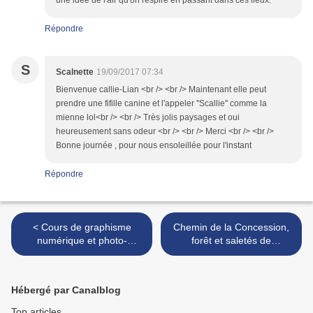
une idée de l'air qu'on respire en passant dans ces lieux.
Répondre
S
Scalnette
19/09/2017 07:34
Bienvenue callie-Lian <br /> <br /> Maintenant elle peut
prendre une fifille canine et l'appeler ''Scallie'' comme la
mienne lol<br /> <br /> Très jolis paysages et oui
heureusement sans odeur <br /> <br /> Merci <br /> <br />
Bonne journée , pour nous ensoleillée pour l'instant
Répondre
< Cours de graphisme
Chemin de la Concession,
numérique et photo-
forêt et saletés de
montage sur mon forum
chasseurs - Path of the
Concession, forest and
bastards of hunters >
Hébergé par Canalblog
Top articles