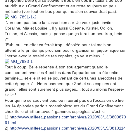
a répondu Belle qui se souvient très bien des invitations de Zoé
au début du Grand Confinement et en reste toujours un peu
méfiante (voir tout en bas pour qui ne s'en souviendrait pas).
'Non non, pas toute la classe bien sur. Je veux juste inviter
Coraline, Mia et Louise... Il y aussi Océane, Kristel, Odilon,
Tristan, et Alessio, mais je pense que ça ferait un peu trop, hein
?".
"Euh, oui, en effet ça ferait trop ; désolée pour toi mais on
attendra le printemps prochain pour organiser un pique-nique sur
l'herbe avec la totaité de tes copains, ça vaut mieux !".
Tout à coup, Belle repense à son soulagement quand le
confinement avec les 4 petites dans l'appartement a été enfin
terminé.... et elle rit en se souvenant de certaines anecdotes de
cette époque-là. Heureusement que Zoé et ses copines ont
grandi, elles sont sûrement plus sages.... tout au moins l'espère-
t-elle !
Pour qui ne se souvient pas, ou n'aurait pas eu l'occasion de lire
les 14 épisodes parfois rocambolesques du Grand Confinement
chez Belle et Ethan avec 4 gamines espiègles, c'est ici :
1) h
ttp://www.milleet1passions.com/archives/2020/03/13/3809870
6.html
2)
http://www.milleet1passions.com/archives/2020/03/15/3810114