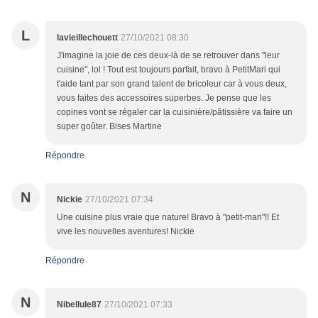
L
lavieillechouett
27/10/2021 08:30
J'imagine la joie de ces deux-là de se retrouver dans "leur
cuisine", lol ! Tout est toujours parfait, bravo à PetitMari qui
t'aide tant par son grand talent de bricoleur car à vous deux,
vous faites des accessoires superbes. Je pense que les
copines vont se régaler car la cuisinière/pâtissière va faire un
super goûter. Bises Martine
Répondre
N
Nickie
27/10/2021 07:34
Une cuisine plus vraie que nature! Bravo à "petit-mari"!! Et
vive les nouvelles aventures! Nickie
Répondre
N
Nibellule87
27/10/2021 07:33