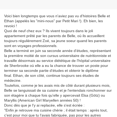
Voici bien longtemps que vous n'aviez pas vu d'histoires Belle et
Ethan (appelés les "mini-nous" par Petit Mari !). Eh bien, les
revoici !
Quoi de neuf chez eux ? Ils vivent toujours dans le joli
appartement prêté par les parents de Belle, où ils accueillent
toujours régulièrement Zoé, sa jeune soeur quand les parents
sont en voyages professionnels.
Belle a terminé en juin sa seconde année d'études, représentant
la première moitié de son cursus universitaire de nutritionniste et
travaille désormais au service diététique de l'höpital universitaire
de Sherbrooke où elle a eu la chance de trouver un poste pour
terminer sa seconde partie d'études et obtenir le diplôme
final. Ethan, de son côté, continue toujours ses études de
médecine.
Toutefois, comme je les avais mis de côté durant plusieurs mois,
Belle se languissait de sa cuisine et je l'entendais ronchonner sur
son étagère à chaque fois qu'elle y apercevait Elsa (Götz) ou
Maryllis (American Girl Maryellen années 50) !
Donc dès que je l'y ai replacée, elle s'est écriée :
"Enfin je retrouve ma cuisine chérie ; il était temps : après tout,
c'est pour moi que tu l'avais fabriquée, pas pour les autres