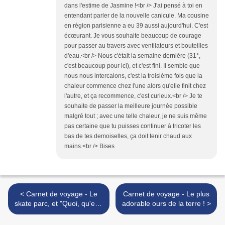
dans l'estime de Jasmine !<br /> J'ai pensé à toi en
entendant parler de la nouvelle canicule. Ma cousine
en région parisienne a eu 39 aussi aujourd'hui. C'est
écœurant. Je vous souhaite beaucoup de courage
pour passer au travers avec ventilateurs et bouteilles
d'eau.<br /> Nous c'était la semaine dernière (31°,
c'est beaucoup pour ici), et c'est fini. Il semble que
nous nous intercalons, c'est la troisième fois que la
chaleur commence chez l'une alors qu'elle finit chez
l'autre, et ça recommence, c'est curieux.<br /> Je te
souhaite de passer la meilleure journée possible
malgré tout ; avec une telle chaleur, je ne suis même
pas certaine que tu puisses continuer à tricoter les
bas de tes demoiselles, ça doit tenir chaud aux
mains.<br /> Bises
< Carnet de voyage - Le
Carnet de voyage - Le plus
skate parc, et "Quoi, qu'est-
adorable ours de la terre ! >
ce qu'il y a ?"