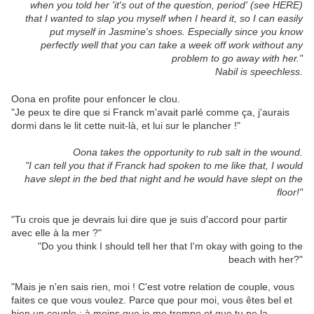
when you told her 'it's out of the question, period' (see HERE)
that I wanted to slap you myself when I heard it, so I can easily
put myself in Jasmine's shoes. Especially since you know
perfectly well that you can take a week off work without any
problem to go away with her."
Nabil is speechless.
Oona en profite pour enfoncer le clou.
"Je peux te dire que si Franck m'avait parlé comme ça, j'aurais
dormi dans le lit cette nuit-là, et lui sur le plancher !"
Oona takes the opportunity to rub salt in the wound.
"I can tell you that if Franck had spoken to me like that, I would
have slept in the bed that night and he would have slept on the
floor!"
"Tu crois que je devrais lui dire que je suis d'accord pour partir
avec elle à la mer ?"
"Do you think I should tell her that I'm okay with going to the
beach with her?"
"Mais je n'en sais rien, moi ! C'est votre relation de couple, vous
faites ce que vous voulez. Parce que pour moi, vous êtes bel et
bien un couple ; à moins que je me trompe et que tu ne la