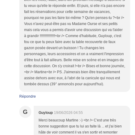
tu veux qu'elle te réponde enfin. Et puis, si elle n'a pas encore
fait les réservations pour cette semaine de vacances,
pourquoi ne pas les faire toi-même ? Qu'en penses-tu ?<br />
Vous n'avez peut-être pas vu Madame Ourse et ses petits
mais cela vous a permis d'avoir une discussion qui va t'aider
à grandir !!!!!!!!!!!!!!!!!<br /> Comme d'habitude, Guyloup, c'est
fou ce que tu peux faire avec ta table recouverte de faux
gazon posée devant un buisson ! Tu changes les
personnages, leurs accessoires et on a vraiment l'impression
d'être tout à fait ailleurs. Belle mise en scène et en images de
cette discussion. On s'y croirait !<br /> Bises et bonne journée,
<br /> Martine<br /> PS. J'aimerais bien être tranquillement
assise dehors avec eux, à l'abri de la canicule qui nous est
tombée dessus (39° annoncés pour aujourd'hui).
Répondre
G
Guyloup
19/06/2026 04:55
Merci beaucoup Martine :-) <br /> C'est une très
bonne suggestion que tu lui as faite là ... et j'ai bien
hâte de voir comment il va s'en sortir et remonter