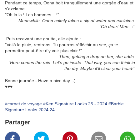
Pendant ce temps, Oona boit tranquillement une gorgée d'eau et
s'exclame.
"Oh la la ! Les hommes....!"
Meanwhile, Oona calmly takes a sip of water and exclaims:
"Oh dear! Men...!"
Puis recevant une goutte, elle ajoute :
"Voilà la pluie, rentrons. Tu pourras réfléchir au sec, ça te
permettra peut-être d'y voir plus clair !".
Then, getting a drop on her, she adds:
"Here comes the rain. Let's go inside. That way, you can think in
the dry. Maybe it'll clear your head!"
Bonne journée - Have a nice day :-)
♥♥♥
#carnet de voyage
#Ken Signature Looks 25 - 2024
#Barbie
Signature Looks 2024 24
Partager