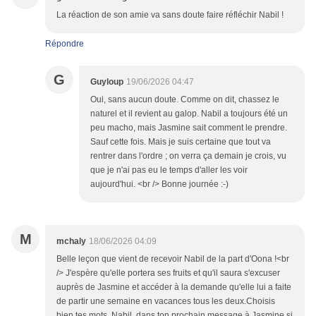
La réaction de son amie va sans doute faire réfléchir Nabil !
Répondre
G
Guyloup
19/06/2026 04:47
Oui, sans aucun doute. Comme on dit, chassez le
naturel et il revient au galop. Nabil a toujours été un
peu macho, mais Jasmine sait comment le prendre.
Sauf cette fois. Mais je suis certaine que tout va
rentrer dans l'ordre ; on verra ça demain je crois, vu
que je n'ai pas eu le temps d'aller les voir
aujourd'hui. <br /> Bonne journée :-)
M
mchaly
18/06/2026 04:09
Belle leçon que vient de recevoir Nabil de la part d'Oona !<br
/> J'espère qu'elle portera ses fruits et qu'il saura s'excuser
auprès de Jasmine et accéder à la demande qu'elle lui a faite
de partir une semaine en vacances tous les deux.Choisis
bien tes mots, Nabil, dans ton prochain message à Jasmine si