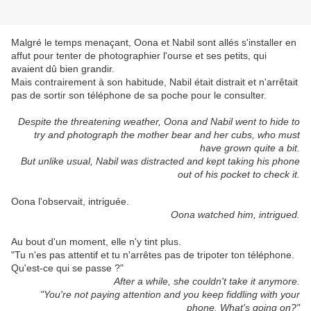
Malgré le temps menaçant, Oona et Nabil sont allés s'installer en
affut pour tenter de photographier l'ourse et ses petits, qui
avaient dû bien grandir.
Mais contrairement à son habitude, Nabil était distrait et n'arrêtait
pas de sortir son téléphone de sa poche pour le consulter.
Despite the threatening weather, Oona and Nabil went to hide to
try and photograph the mother bear and her cubs, who must
have grown quite a bit.
But unlike usual, Nabil was distracted and kept taking his phone
out of his pocket to check it.
Oona l'observait, intriguée.
Oona watched him, intrigued.
Au bout d'un moment, elle n'y tint plus.
"Tu n'es pas attentif et tu n'arrêtes pas de tripoter ton téléphone.
Qu'est-ce qui se passe ?"
After a while, she couldn't take it anymore.
"You're not paying attention and you keep fiddling with your
phone. What's going on?"