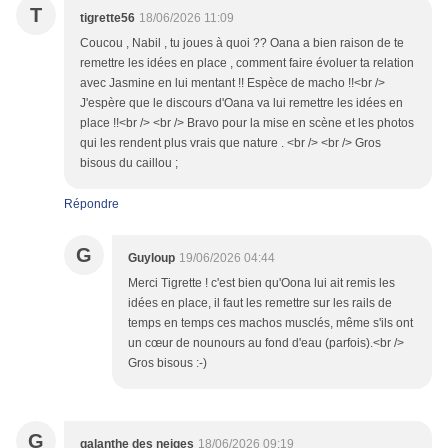
T
tigrette56
18/06/2026 11:09
Coucou , Nabil , tu joues à quoi ?? Oana a bien raison de te
remettre les idées en place , comment faire évoluer ta relation
avec Jasmine en lui mentant !! Espèce de macho !!<br />
J'espère que le discours d'Oana va lui remettre les idées en
place !!<br /> <br /> Bravo pour la mise en scène et les photos
qui les rendent plus vrais que nature . <br /> <br /> Gros
bisous du caillou ;
Répondre
G
Guyloup
19/06/2026 04:44
Merci Tigrette ! c'est bien qu'Oona lui ait remis les
idées en place, il faut les remettre sur les rails de
temps en temps ces machos musclés, même s'ils ont
un cœur de nounours au fond d'eau (parfois).<br />
Gros bisous :-)
G
galanthe des neiges
18/06/2026 09:19