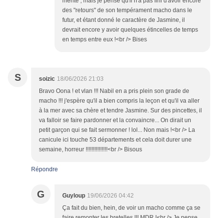
mérité ; mais je pense qu'il n'a pas fini d'avoir encore
des "retours" de son tempérament macho dans le
futur, et étant donné le caractère de Jasmine, il
devrait encore y avoir quelques étincelles de temps
en temps entre eux !<br /> Bises
S
soizic
18/06/2026 21:03
Bravo Oona ! et vlan !!! Nabil en a pris plein son grade de
macho !!! j'espère qu'il a bien compris la leçon et qu'il va aller
à la mer avec sa chère et tendre Jasmine. Sur des pincettes, il
va falloir se faire pardonner et la convaincre... On dirait un
petit garçon qui se fait sermonner ! lol... Non mais !<br /> La
canicule ici touche 53 départements et cela doit durer une
semaine, horreur !!!!!!!!!!!!!!!<br /> Bisous
Répondre
G
Guyloup
19/06/2026 04:42
Ça fait du bien, hein, de voir un macho comme ça se
faire remonter les bretelles !!! MDR !<br /> Je pense