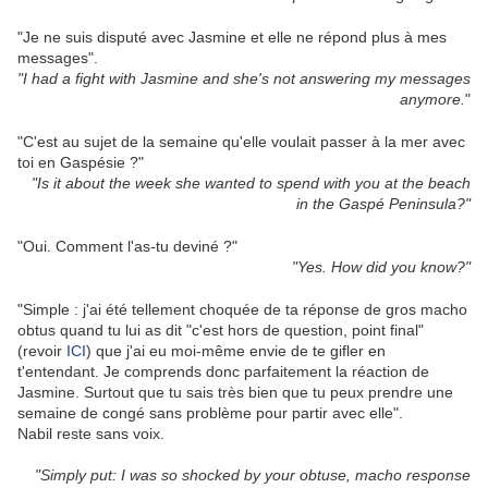
"Je ne suis disputé avec Jasmine et elle ne répond plus à mes
messages".
"I had a fight with Jasmine and she's not answering my messages
anymore.
"
"C'est au sujet de la semaine qu'elle voulait passer à la mer avec
toi en Gaspésie ?"
"Is it about the week she wanted to spend with you at the beach
in the Gaspé Peninsula?"
"Oui. Comment l'as-tu deviné ?"
"Yes. How did you know?"
"Simple : j'ai été tellement choquée de ta réponse de gros macho
obtus quand tu lui as dit "c'est hors de question, point final"
(revoir
ICI
) que j'ai eu moi-même envie de te gifler en
t'entendant. Je comprends donc parfaitement la réaction de
Jasmine. Surtout que tu sais très bien que tu peux prendre une
semaine de congé sans problème pour partir avec elle".
Nabil reste sans voix.
"Simply put: I was so shocked by your obtuse, macho response