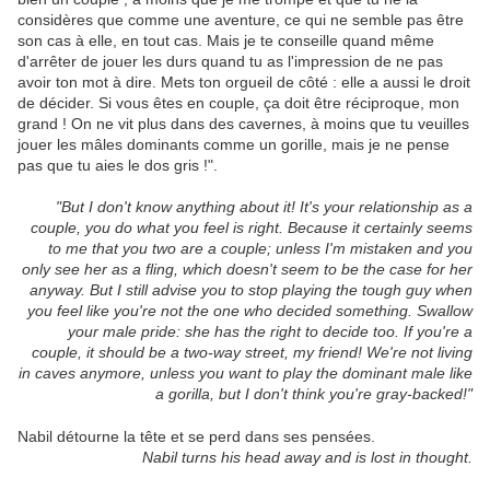
considères que comme une aventure, ce qui ne semble pas être
son cas à elle, en tout cas. Mais je te conseille quand même
d'arrêter de jouer les durs quand tu as l'impression de ne pas
avoir ton mot à dire. Mets ton orgueil de côté : elle a aussi le droit
de décider. Si vous êtes en couple, ça doit être réciproque, mon
grand ! On ne vit plus dans des cavernes, à moins que tu veuilles
jouer les mâles dominants comme un gorille, mais je ne pense
pas que tu aies le dos gris !".
"But I don't know anything about it! It's your relationship as a
couple, you do what you feel is right. Because it certainly seems
to me that you two are a couple; unless I'm mistaken and you
only see her as a fling, which doesn't seem to be the case for her
anyway. But I still advise you to stop playing the tough guy when
you feel like you're not the one who decided something. Swallow
your male pride: she has the right to decide too. If you're a
couple, it should be a two-way street, my friend! We're not living
in caves anymore, unless you want to play the dominant male like
a gorilla, but I don't think you're gray-backed!"
Nabil détourne la tête et se perd dans ses pensées.
Nabil turns his head away and is lost in thought.